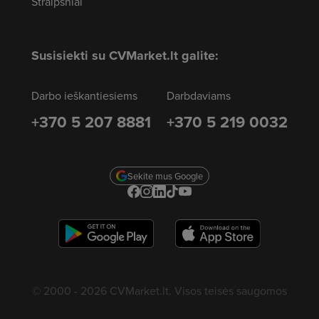
Straipsniai
Susisiekti su CVMarket.lt galite:
Darbo ieškantiesiems
Darbdaviams
+370 5 207 8881
+370 5 219 0032
Sekite mus Google
© 2000 - 2026 CVMarket.lt. Visos teisės saugomos