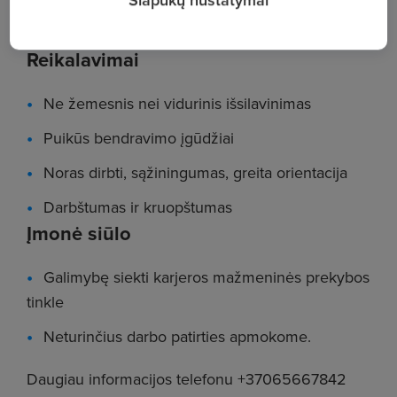
Salės priežiūra
Reikalavimai
Ne žemesnis nei vidurinis išsilavinimas
Puikūs bendravimo įgūdžiai
Noras dirbti, sąžiningumas, greita orientacija
Darbštumas ir kruopštumas
Įmonė siūlo
Galimybę siekti karjeros mažmeninės prekybos
tinkle
Neturinčius darbo patirties apmokome.
Daugiau informacijos telefonu +37065667842