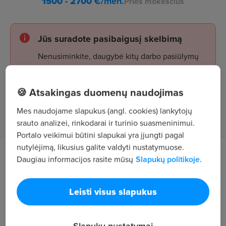
1500 - 2700
€/mėn.
Prieš mokesčius
Jūs suradote pasibaigusį skelbimą
Nenusiminkite, daugybė kitų darbo pasiūlymų
laukia jūsų!
🍪 Atsakingas duomenų naudojimas
Žiūrėti skelbimus
Mes naudojame slapukus (angl. cookies) lankytojų
srauto analizei, rinkodarai ir turinio suasmeninimui.
Portalo veikimui būtini slapukai yra įjungti pagal
nutylėjimą, likusius galite valdyti nustatymuose.
Darbo aprašymas
Daugiau informacijos rasite mūsų
Slapukų politikoje.
Pareigos - plataus profilio darbuotojas (-a)
Leisti visus slapukus
Parduotuvės plotų valymas, priežiūra
Prekių krovimas, tvarkymas
Slapukų nustatymai