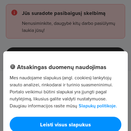
Jūs suradote pasibaigusį skelbimą
Nenusiminkite, daugybė kitų darbo pasiūlymų
laukia jūsų!
Žiūrėti skelbimus
🍪 Atsakingas duomenų naudojimas
Mes naudojame slapukus (angl. cookies) lankytojų
Darbo aprašymas
srauto analizei, rinkodarai ir turinio suasmeninimui.
Portalo veikimui būtini slapukai yra įjungti pagal
Gamybinių ir administracinių patalpų švaros bei
nutylėjimą, likusius galite valdyti nustatymuose.
Daugiau informacijos rasite mūsų
Slapukų politikoje.
tvarkos palaikymas.
Darbo laikas: darbo dienomis, nuo pirmadienio
Leisti visus slapukus
iki penktadienio,
9:00-18:00 val.