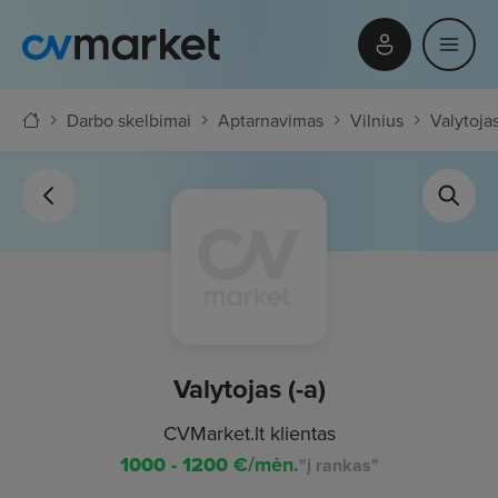
Darbo skelbimai
Aptarnavimas
Vilnius
Valytojas
Valytojas (-a)
CVMarket.lt klientas
1000 - 1200
€/mėn.
"į rankas"