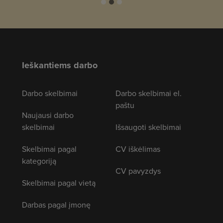
Ieškantiems darbo
Darbo skelbimai
Darbo skelbimai el.
paštu
Naujausi darbo
skelbimai
Išsaugoti skelbimai
Skelbimai pagal
CV iškėlimas
kategoriją
CV pavyzdys
Skelbimai pagal vietą
Darbas pagal įmonę