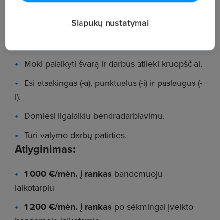
Darbo vieta: UAB Ordoline (verslo centro
Slapukų nustatymai
„Synapse“ patalpose), A. Vivulskio g. 7, Vilnius.
Ar tai apie Tave?
Moki palaikyti švarą ir darbus atlieki kruopščiai.
Esi atsakingas (-a), punktualus (-i) ir paslaugus (-
i).
Domiesi ilgalaikiu bendradarbiavimu.
Turi valymo darbų patirties.
Atlyginimas:
1 000 €/mėn. į rankas
bandomuoju
laikotarpiu.
1 200 €/mėn. į rankas
po sėkmingai įveikto