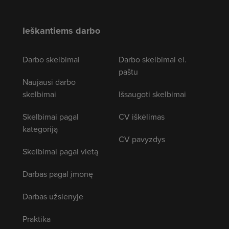
Ieškantiems darbo
Darbo skelbimai
Darbo skelbimai el.
paštu
Naujausi darbo
skelbimai
Išsaugoti skelbimai
Skelbimai pagal
CV iškėlimas
kategoriją
CV pavyzdys
Skelbimai pagal vietą
Darbas pagal įmonę
Darbas užsienyje
Praktika