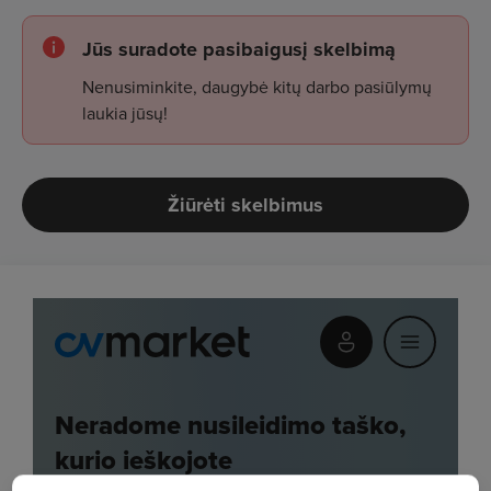
Jūs suradote pasibaigusį skelbimą
Nenusiminkite, daugybė kitų darbo pasiūlymų
laukia jūsų!
Žiūrėti skelbimus