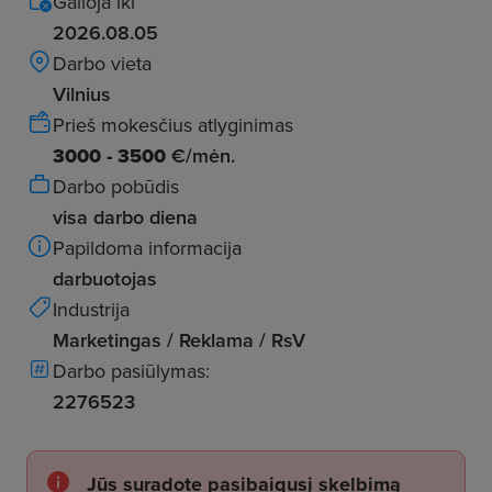
Galioja iki
2026.08.05
Darbo vieta
Vilnius
Prieš mokesčius atlyginimas
3000 - 3500
€/mėn.
Darbo pobūdis
visa darbo diena
Papildoma informacija
darbuotojas
Industrija
Marketingas / Reklama / RsV
Darbo pasiūlymas:
2276523
Jūs suradote pasibaigusį skelbimą