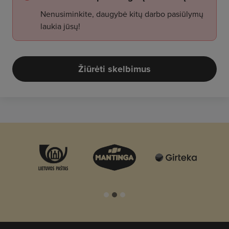
Nenusiminkite, daugybė kitų darbo pasiūlymų
laukia jūsų!
Žiūrėti skelbimus