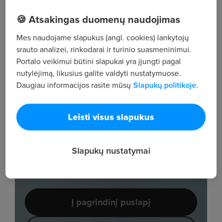
🍪 Atsakingas duomenų naudojimas
Mes naudojame slapukus (angl. cookies) lankytojų
srauto analizei, rinkodarai ir turinio suasmeninimui.
Portalo veikimui būtini slapukai yra įjungti pagal
nutylėjimą, likusius galite valdyti nustatymuose.
Daugiau informacijos rasite mūsų
Slapukų politikoje.
Leisti visus slapukus
Slapukų nustatymai