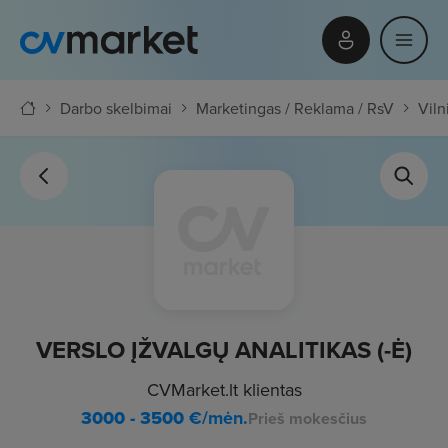
Darbo skelbimai
Marketingas / Reklama / RsV
Viln
VERSLO ĮŽVALGŲ ANALITIKAS (-Ė)
CVMarket.lt klientas
3000 - 3500
€/mėn.
Prieš mokesčius