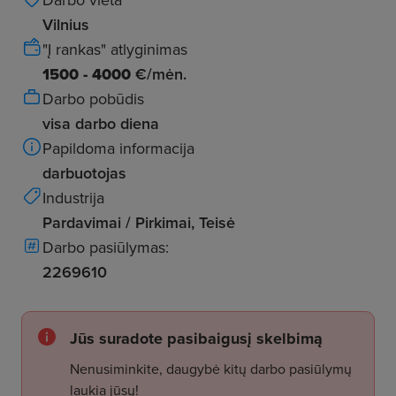
Vilnius
"Į rankas" atlyginimas
1500 - 4000
€/mėn.
Darbo pobūdis
visa darbo diena
Papildoma informacija
darbuotojas
Industrija
Pardavimai / Pirkimai, Teisė
Darbo pasiūlymas:
2269610
Jūs suradote pasibaigusį skelbimą
Nenusiminkite, daugybė kitų darbo pasiūlymų
laukia jūsų!