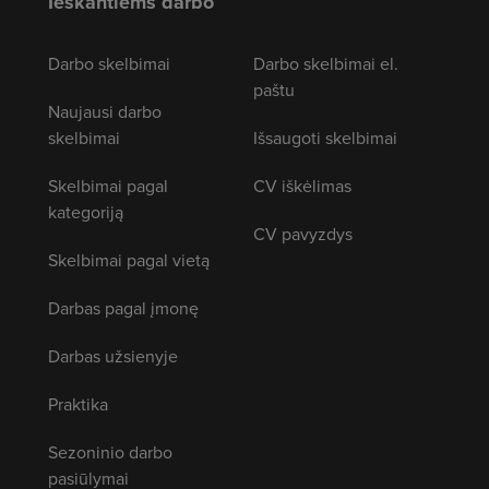
Ieškantiems darbo
Darbo skelbimai
Darbo skelbimai el.
paštu
Naujausi darbo
skelbimai
Išsaugoti skelbimai
Skelbimai pagal
CV iškėlimas
kategoriją
CV pavyzdys
Skelbimai pagal vietą
Darbas pagal įmonę
Darbas užsienyje
Praktika
Sezoninio darbo
pasiūlymai