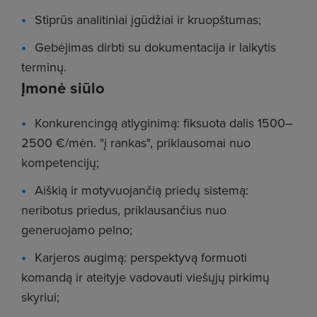
Stiprūs analitiniai įgūdžiai ir kruopštumas;
Gebėjimas dirbti su dokumentacija ir laikytis
terminų.
Įmonė siūlo
Konkurencingą atlyginimą: fiksuota dalis 1500–
2500 €/mėn. "į rankas", priklausomai nuo
kompetencijų;
Aiškią ir motyvuojančią priedų sistemą:
neribotus priedus, priklausančius nuo
generuojamo pelno;
Karjeros augimą: perspektyvą formuoti
komandą ir ateityje vadovauti viešųjų pirkimų
skyriui;