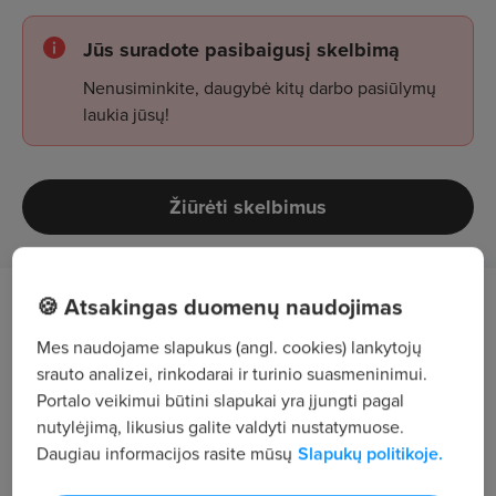
Jūs suradote pasibaigusį skelbimą
Nenusiminkite, daugybė kitų darbo pasiūlymų
laukia jūsų!
Žiūrėti skelbimus
🍪 Atsakingas duomenų naudojimas
Darbo aprašymas
Mes naudojame slapukus (angl. cookies) lankytojų
Viešųjų pirkimų konkursų paieška ir analizė;
srauto analizei, rinkodarai ir turinio suasmeninimui.
Portalo veikimui būtini slapukai yra įjungti pagal
Pasiūlymų rengimas bei prekių, atitinkančių
nutylėjimą, likusius galite valdyti nustatymuose.
konkurso reikalavimus, parinkimas;
Daugiau informacijos rasite mūsų
Slapukų politikoje.
Dokumentacijos ruošimas ir teikimas per CVP