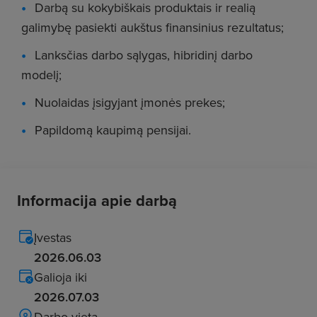
Darbą su kokybiškais produktais ir realią
galimybę pasiekti aukštus finansinius rezultatus;
Lanksčias darbo sąlygas, hibridinį darbo
modelį;
Nuolaidas įsigyjant įmonės prekes;
Papildomą kaupimą pensijai.
Informacija apie darbą
Įvestas
2026.06.03
Galioja iki
2026.07.03
Darbo vieta