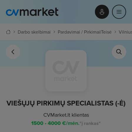
Darbo skelbimai
Pardavimai / Pirkimai
|
Teisė
Vilniu
VIEŠŲJŲ PIRKIMŲ SPECIALISTAS (-Ė)
CVMarket.lt klientas
1500 - 4000
€/mėn.
"į rankas"