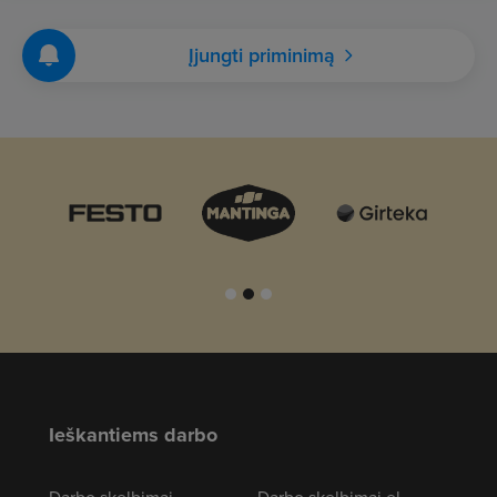
Įjungti priminimą
Ieškantiems darbo
Darbo skelbimai
Darbo skelbimai el.