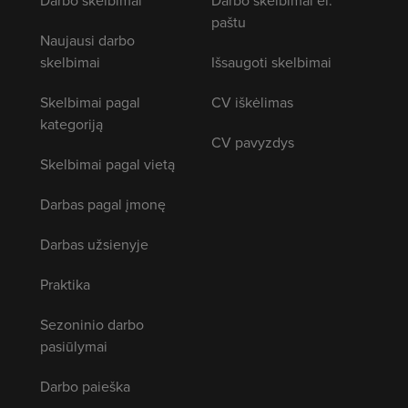
paštu
Naujausi darbo
skelbimai
Išsaugoti skelbimai
Skelbimai pagal
CV iškėlimas
kategoriją
CV pavyzdys
Skelbimai pagal vietą
Darbas pagal įmonę
Darbas užsienyje
Praktika
Sezoninio darbo
pasiūlymai
Darbo paieška