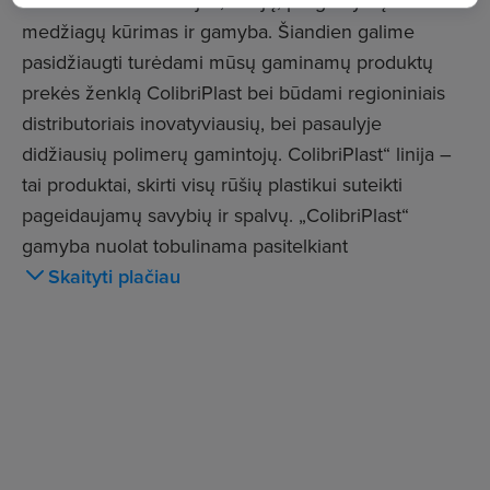
techninės konsultacijos, naujų, progresyvių
medžiagų kūrimas ir gamyba. Šiandien galime
pasidžiaugti turėdami mūsų gaminamų produktų
prekės ženklą ColibriPlast bei būdami regioniniais
distributoriais inovatyviausių, bei pasaulyje
didžiausių polimerų gamintojų. ColibriPlast“ linija –
tai produktai, skirti visų rūšių plastikui suteikti
pageidaujamų savybių ir spalvų. „ColibriPlast“
gamyba nuolat tobulinama pasitelkiant
pažangiausias technologijas, investuojant į tyrimus ir
Skaityti plačiau
atsižvelgiant į besikeičiančius vartotojų poreikius.