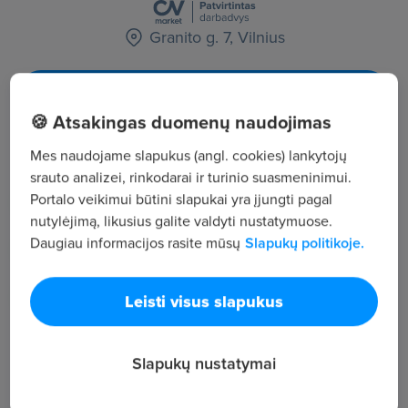
Granito g. 7, Vilnius
Žiūrėti visus skelbimus
🍪 Atsakingas duomenų naudojimas
Mes naudojame slapukus (angl. cookies) lankytojų
Įmonės aprašymas
srauto analizei, rinkodarai ir turinio suasmeninimui.
41
Portalo veikimui būtini slapukai yra įjungti pagal
Darbuotojų sk.
nutylėjimą, likusius galite valdyti nustatymuose.
12 687
Daugiau informacijos rasite mūsų
Slapukų politikoje.
Peržiūros
~4 071 €
Leisti visus slapukus
Vid. atlyginimas
Apie įmonę - 1999 metais įkurtos įmonės UAB
Vilkritis specializacija – plastikiniams gaminiams
Slapukų nustatymai
naudojamų žaliavų ir priedų platinimas, pardavimas,