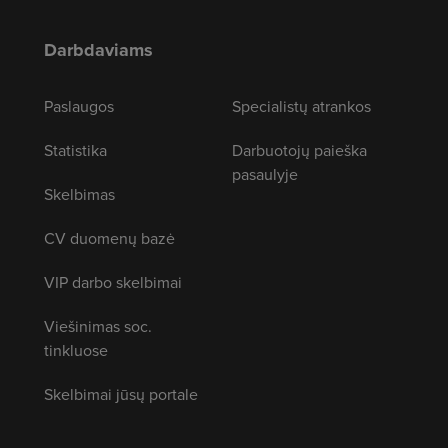
Darbdaviams
Paslaugos
Specialistų atrankos
Statistika
Darbuotojų paieška
pasaulyje
Skelbimas
CV duomenų bazė
VIP darbo skelbimai
Viešinimas soc.
tinkluose
Skelbimai jūsų portale