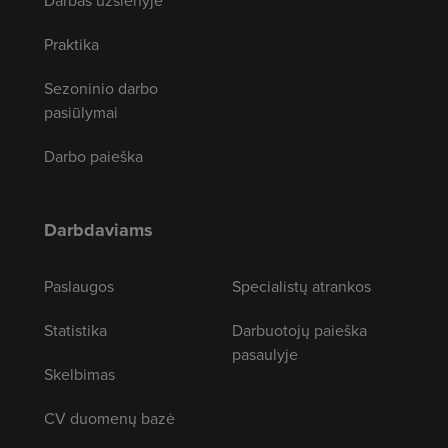
Darbas užsienyje
Praktika
Sezoninio darbo
pasiūlymai
Darbo paieška
Darbdaviams
Paslaugos
Specialistų atrankos
Statistika
Darbuotojų paieška
pasaulyje
Skelbimas
CV duomenų bazė