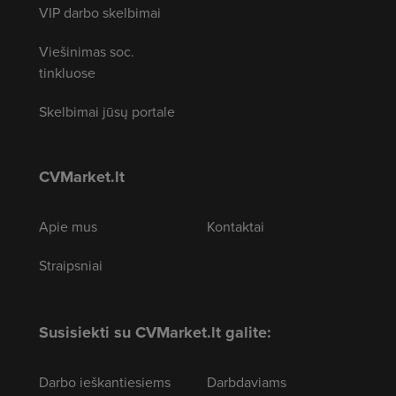
VIP darbo skelbimai
Viešinimas soc.
tinkluose
Skelbimai jūsų portale
CVMarket.lt
Apie mus
Kontaktai
Straipsniai
Susisiekti su CVMarket.lt galite:
Darbo ieškantiesiems
Darbdaviams