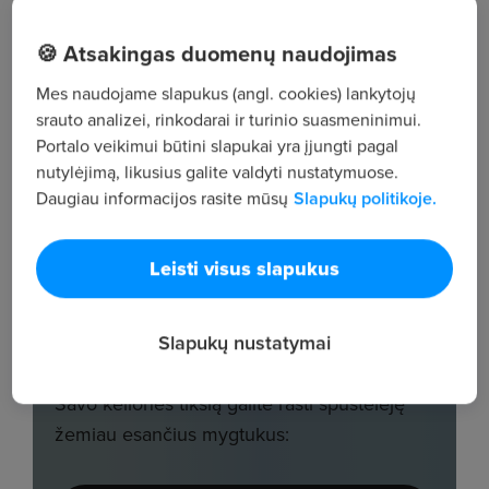
🍪 Atsakingas duomenų naudojimas
Mes naudojame slapukus (angl. cookies) lankytojų
srauto analizei, rinkodarai ir turinio suasmeninimui.
Portalo veikimui būtini slapukai yra įjungti pagal
nutylėjimą, likusius galite valdyti nustatymuose.
Daugiau informacijos rasite mūsų
Slapukų politikoje.
Leisti visus slapukus
Slapukų nustatymai