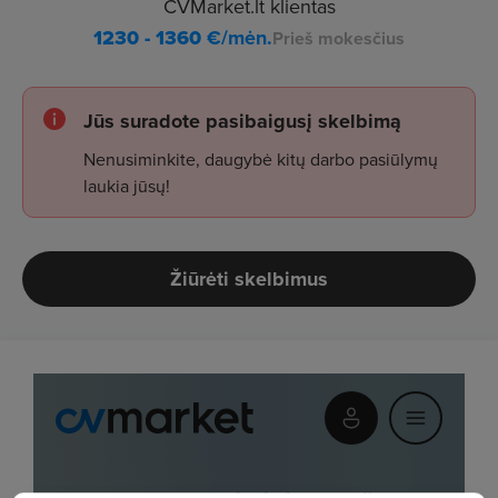
CVMarket.lt klientas
1230 - 1360
€/mėn.
Prieš mokesčius
Jūs suradote pasibaigusį skelbimą
Nenusiminkite, daugybė kitų darbo pasiūlymų
laukia jūsų!
Žiūrėti skelbimus