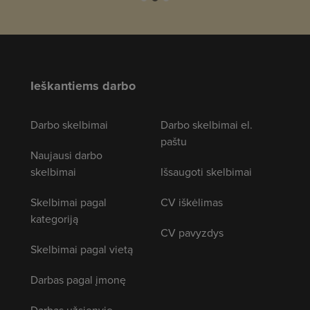
Ieškantiems darbo
Darbo skelbimai
Darbo skelbimai el.
paštu
Naujausi darbo
skelbimai
Išsaugoti skelbimai
Skelbimai pagal
CV iškėlimas
kategoriją
CV pavyzdys
Skelbimai pagal vietą
Darbas pagal įmonę