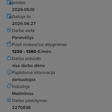
Įvestas
2026.06.10
Galioja iki
2026.06.27
Darbo vieta
Panevėžys
Prieš mokesčius atlyginimas
1230 - 1360
€/mėn.
Darbo pobūdis
visa darbo diena
Papildoma informacija
darbuotojas
Industrija
Maitinimas
Darbo pasiūlymas:
2270838