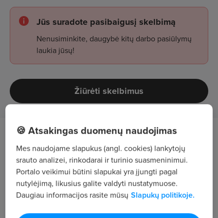
Jūs suradote pasibaigusį skelbimą
Nenusiminkite, daugybė kitų darbo pasiūlymų
laukia jūsų!
Žiūrėti skelbimus
🍪 Atsakingas duomenų naudojimas
KAVINĖ „LA SANTA“ prie komandos
Mes naudojame slapukus (angl. cookies) lankytojų
kviečia prisijungti VIRĖJUS
srauto analizei, rinkodarai ir turinio suasmeninimui.
Portalo veikimui būtini slapukai yra įjungti pagal
Santaros klinikose, Santariškių g. 2, Vilnius,
nutylėjimą, likusius galite valdyti nustatymuose.
veikia moderni kavinė darbuotojams ir kitiems
Daugiau informacijos rasite mūsų
Slapukų politikoje.
lankytojams.