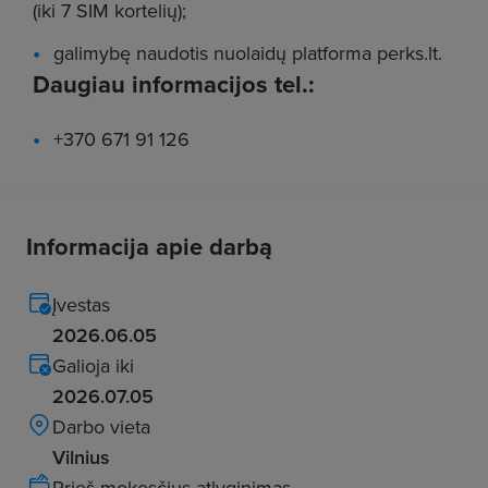
(iki 7 SIM kortelių);
galimybę naudotis nuolaidų platforma perks.lt.
Daugiau informacijos tel.:
+370 671 91 126
Informacija apie darbą
Įvestas
2026.06.05
Galioja iki
2026.07.05
Darbo vieta
Vilnius
Prieš mokesčius atlyginimas