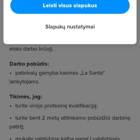
Leisti visus slapukus
Darbo krūvis:
1,0
etatas.
Slapukų nustatymai
Darbo užmokestis:
nuo
2216
Eur (neatskaičius mokesčių, už 1,0
etato darbo krūvį).
Darbo pobūdis:
patiekalų gamyba kavinės „La Santa“
lankytojams.
Tikimės, jog:
turite virėjo profesinę kvalifikaciją;
turite bent 2 metų atitinkamo pobūdžio darbinę
patirtį;
mokate valstybinę kalbą pagal I valstybinės