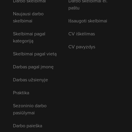
Darbo skelbimai
Darbo skelbimai el.
paštu
Naujausi darbo
skelbimai
Išsaugoti skelbimai
Skelbimai pagal
CV iškėlimas
kategoriją
CV pavyzdys
Skelbimai pagal vietą
Darbas pagal įmonę
Darbas užsienyje
Praktika
Sezoninio darbo
pasiūlymai
Darbo paieška