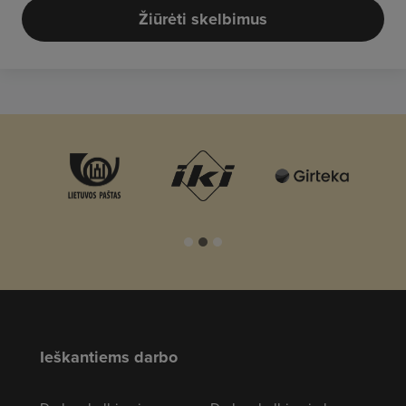
Žiūrėti skelbimus
Ieškantiems darbo