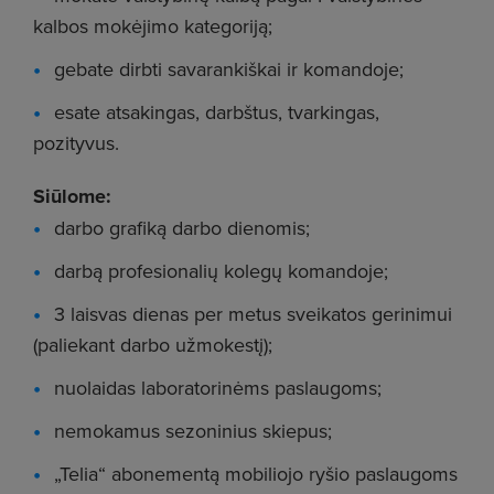
kalbos mokėjimo kategoriją;
gebate dirbti savarankiškai ir komandoje;
esate atsakingas, darbštus, tvarkingas,
pozityvus.
Siūlome:
darbo grafiką darbo dienomis;
darbą profesionalių kolegų komandoje;
3 laisvas dienas per metus sveikatos gerinimui
(paliekant darbo užmokestį);
nuolaidas laboratorinėms paslaugoms;
nemokamus sezoninius skiepus;
„Telia“ abonementą mobiliojo ryšio paslaugoms