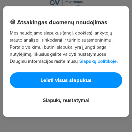
Vilniaus g. 72, Biržai
🍪 Atsakingas duomenų naudojimas
Žiūrėti visus skelbimus
Mes naudojame slapukus (angl. cookies) lankytojų
srauto analizei, rinkodarai ir turinio suasmeninimui.
Portalo veikimui būtini slapukai yra įjungti pagal
Įmonės aprašymas
nutylėjimą, likusius galite valdyti nustatymuose.
159
Daugiau informacijos rasite mūsų
Slapukų politikoje.
Darbuotojų sk.
79
Leisti visus slapukus
Peržiūros
~1 830 €
Slapukų nustatymai
Vid. atlyginimas