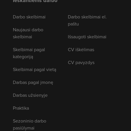
Ieškantiems darbo
Darbo skelbimai
Darbo skelbimai el.
paštu
Naujausi darbo
skelbimai
Išsaugoti skelbimai
Skelbimai pagal
CV iškėlimas
kategoriją
CV pavyzdys
Skelbimai pagal vietą
Darbas pagal įmonę
Darbas užsienyje
Praktika
Sezoninio darbo
pasiūlymai