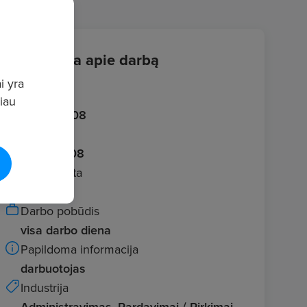
Informacija apie darbą
i yra
Įvestas
giau
2026.06.08
Galioja iki
2026.07.08
Darbo vieta
Vilnius
Darbo pobūdis
visa darbo diena
Papildoma informacija
darbuotojas
Industrija
Administravimas, Pardavimai / Pirkimai