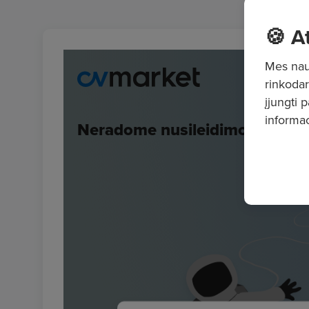
🍪 A
Mes naud
rinkodar
įjungti 
informac