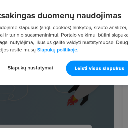
tsakingas duomenų naudojimas
ojame slapukus (angl. cookies) lankytojų srauto analizei,
ai ir turinio suasmeninimui. Portalo veikimui būtini slapuka
pagal nutylėjimą, likusius galite valdyti nustatymuose. Dau
ijos rasite mūsų
Slapukų politikoje.
Slapukų nustatymai
Leisti visus slapukus