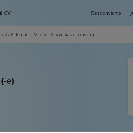
ti CV
Darbdaviams
Į
mai / Pirkimai
Vilnius
Vyr. kasininkas (-ė)
(-ė)