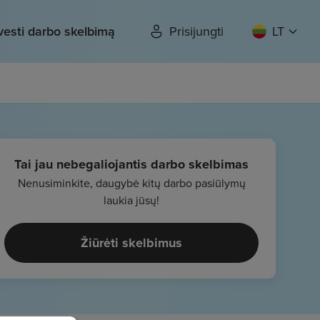
vesti darbo skelbimą
Prisijungti
LT
Tai jau nebegaliojantis darbo skelbimas
Nenusiminkite, daugybė kitų darbo pasiūlymų
laukia jūsų!
Žiūrėti skelbimus