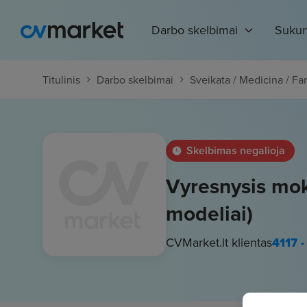
Darbo skelbimai
Sukur
Titulinis
Darbo skelbimai
Sveikata / Medicina / Fa
Skelbimas negalioja
Vyresnysis moks
modeliai)
CVMarket.lt klientas
4117 