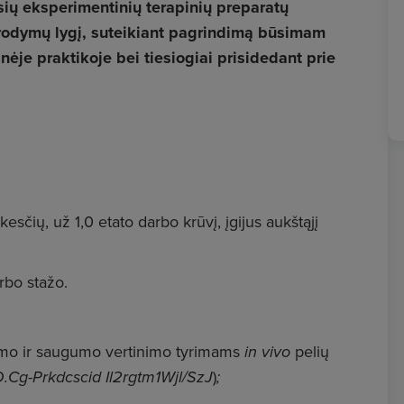
sių eksperimentinių terapinių preparatų
rodymų lygį, suteikiant pagrindimą būsimam
inėje praktikoje bei tiesiogiai prisidedant prie
esčių, už 1,0 etato darbo krūvį, įgijus aukštąjį
arbo stažo.
vumo ir saugumo vertinimo tyrimams
in vivo
pelių
Cg-Prkdcscid Il2rgtm1Wjl/SzJ
)
;