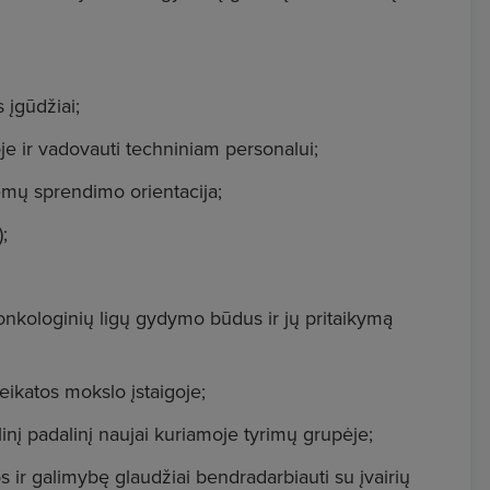
 įgūdžiai;
je ir vadovauti techniniam personalui;
emų sprendimo orientacija;
);
onkologinių ligų gydymo būdus ir jų pritaikymą
eikatos mokslo įstaigoje;
į padalinį naujai kuriamoje tyrimų grupėje;
s ir galimybę glaudžiai bendradarbiauti su įvairių