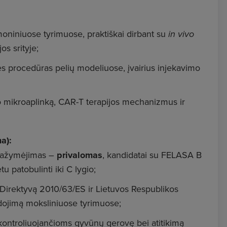
moniniuose tyrimuose, praktiškai dirbant su
in vivo
os srityje;
ines procedūras pelių modeliuose, įvairius injekavimo
viko mikroaplinką, CAR-T terapijos mechanizmus ir
a):
 pažymėjimas –
privalomas
, kandidatai su FELASA B
tu patobulinti iki C lygio;
 ES Direktyvą 2010/63/ES ir Lietuvos Respublikos
dojimą moksliniuose tyrimuose;
 kontroliuojančioms gyvūnų gerovę bei atitikimą