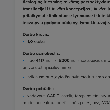
tiesioginę ir esminę reikšmę perspektyviau
transliacijai iš
in vitro
koncepcijos į
in vivo
į
pritaikymui klinikiniuose tyrimuose ir klinik
inovatyvių gydymo būdų vystymo Lietuvoje.
Darbo krūvis:
1,0
etatas.
Darbo užmokestis:
nuo
4117
Eur iki
5200
Eur (neatskaičius mok
universitetinį išsilavinimą);
priklauso nuo įgyto išsilavinimo ir turimo d
Darbo pobūdis:
vadovauti CAR-T ląstelių terapijos efekty
modeliuose (imunodeficitinės pelės, pvz,
NOD.