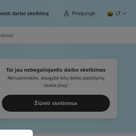
vesti darbo skelbimą
Prisijungti
LT
deliai)
Tai jau nebegaliojantis darbo skelbimas
Nenusiminkite, daugybė kitų darbo pasiūlymų
laukia jūsų!
Žiūrėti skelbimus