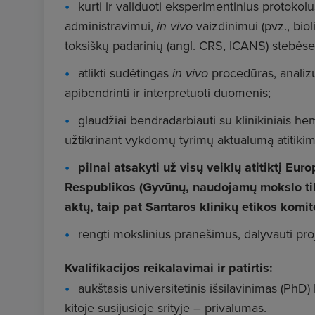
kurti ir validuoti eksperimentinius protokolus
administravimui,
in vivo
vaizdinimui (pvz., biol
toksiškų padarinių (angl. CRS, ICANS) stebėsen
atlikti sudėtingas
in vivo
procedūras, analizuo
apibendrinti ir interpretuoti duomenis;
glaudžiai bendradarbiauti su klinikiniais hem
užtikrinant vykdomų tyrimų aktualumą atitikim
pilnai atsakyti už visų veiklų atitiktį Eu
Respublikos (Gyvūnų, naudojamų mokslo tiks
aktų, taip pat Santaros klinikų etikos komi
rengti mokslinius pranešimus, dalyvauti proj
Kvalifikacijos reikalavimai ir patirtis:
aukštasis universitetinis išsilavinimas (PhD
kitoje susijusioje srityje – privalumas.