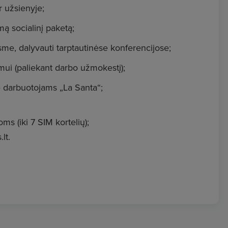
ir užsienyje;
mą socialinį paketą;
sme, dalyvauti tarptautinėse konferencijose;
mui (paliekant darbo užmokestį);
e darbuotojams „La Santa“;
s (iki 7 SIM kortelių);
lt.