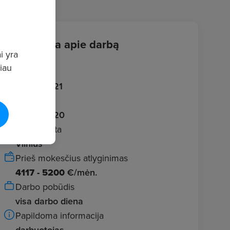
Informacija apie darbą
i yra
giau
Įvestas
2026.05.21
Galioja iki
2026.06.20
Darbo vieta
Vilnius
Prieš mokesčius atlyginimas
4117 - 5200
€/mėn.
Darbo pobūdis
visa darbo diena
Papildoma informacija
darbuotojas