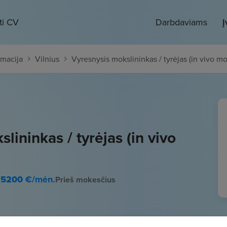
ti CV
Darbdaviams
Į
rmacija
Vilnius
Vyresnysis mokslininkas / tyrėjas (in vivo mo
lininkas / tyrėjas (in vivo
- 5200
€/mėn.
Prieš mokesčius