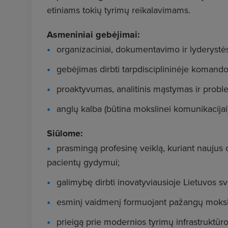
etiniams tokių tyrimų reikalavimams.
Asmeniniai gebėjimai:
organizaciniai, dokumentavimo ir lyderystės
gebėjimas dirbti tarpdisciplininėje komando
proaktyvumas, analitinis mąstymas ir probl
anglų kalba (būtina mokslinei komunikacijai
Siūlome:
prasmingą profesinę veiklą, kuriant naujus 
pacientų gydymui;
galimybę dirbti inovatyviausioje Lietuvos sv
esminį vaidmenį formuojant pažangų mokslin
prieigą prie modernios tyrimų infrastruktūro