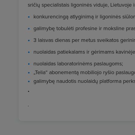
sričių specialistais ligoninės viduje, Lietuvoje 
konkurencingą atlyginimą ir ligoninės siūlo
galimybę tobulėti profesine ir moksline pra
3 laisvas dienas per metus sveikatos gerini
nuolaidas patiekalams ir gėrimams kavinėj
nuolaidas laboratorinėms paslaugoms;
„Telia“ abonementą mobiliojo ryšio paslaugom
galimybę naudotis nuolaidų platforma perks.
.
.