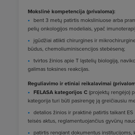
Mokslinė kompetencija (privaloma):
bent 3 metų patirtis moksliniuose arba pra
pelių onkologijos modeliais, ypač imunoterapij
įgūdžiai atlikti chirurgines ir mikrochirurg
būdus, chemoliuminiscencijos stebėseną;
tvirtos žinios apie T ląstelių biologiją, na
galimas toksines reakcijas.
Reguliavimo ir etiniai reikalavimai (privalom
FELASA kategorijos C
(projektų rengėjo)
kategorija turi būti pasirengę ją greičiausiu me
detalios žinios ir praktinė patirtis taikant
teisės aktus, reglamentuojančius gyvūnų nau
patirtis rengiant dokumentus institucijoms,