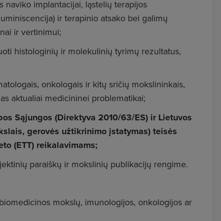
 naviko implantacijai, ląstelių terapijos
iuminiscencija) ir terapinio atsako bei galimų
ai ir vertinimui;
ti histologinių ir molekulinių tyrimų rezultatus,
atologais, onkologais ir kitų sričių mokslininkais,
as aktualiai medicininei problematikai;
ropos Sąjungos (Direktyva 2010/63/ES) ir Lietuvos
lais, gerovės užtikrinimo įstatymas) teisės
teto (ETT) reikalavimams;
ektinių paraiškų ir mokslinių publikacijų rengime.
) biomedicinos mokslų, imunologijos, onkologijos ar