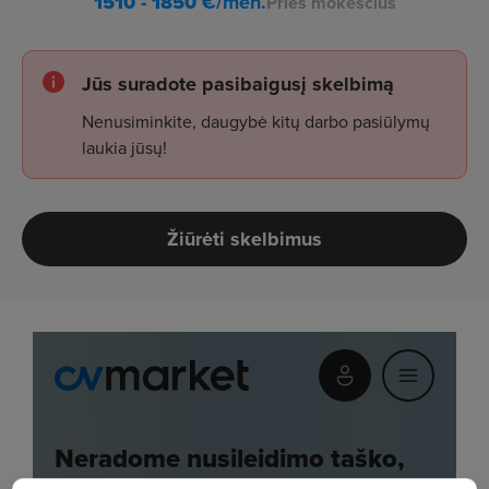
1510 - 1850
€/mėn.
Prieš mokesčius
Jūs suradote pasibaigusį skelbimą
Nenusiminkite, daugybė kitų darbo pasiūlymų
laukia jūsų!
Žiūrėti skelbimus