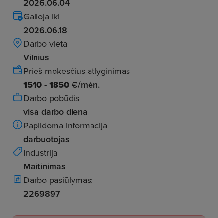
2026.06.04
Galioja iki
2026.06.18
Darbo vieta
Vilnius
Prieš mokesčius atlyginimas
1510 - 1850
€/mėn.
Darbo pobūdis
visa darbo diena
Papildoma informacija
darbuotojas
Industrija
Maitinimas
Darbo pasiūlymas:
2269897