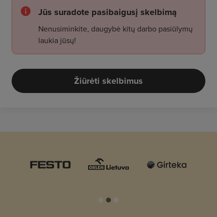
Jūs suradote pasibaigusį skelbimą
Nenusiminkite, daugybė kitų darbo pasiūlymų
laukia jūsų!
Žiūrėti skelbimus