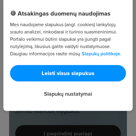
🍪 Atsakingas duomenų naudojimas
Mes naudojame slapukus (angl. cookies) lankytojų
srauto analizei, rinkodarai ir turinio suasmeninimui.
Portalo veikimui būtini slapukai yra įjungti pagal
nutylėjimą, likusius galite valdyti nustatymuose.
Daugiau informacijos rasite mūsų
Slapukų politikoje.
Leisti visus slapukus
Slapukų nustatymai