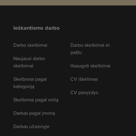
Ieškantiems darbo
Darbo skelbimai
Darbo skelbimai el.
paštu
Naujausi darbo
skelbimai
Išsaugoti skelbimai
Skelbimai pagal
CV iškėlimas
kategoriją
CV pavyzdys
Skelbimai pagal vietą
Darbas pagal įmonę
Darbas užsienyje