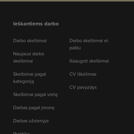
Ieškantiems darbo
Darbo skelbimai
Darbo skelbimai el.
paštu
Naujausi darbo
skelbimai
Išsaugoti skelbimai
Skelbimai pagal
CV iškėlimas
kategoriją
CV pavyzdys
Skelbimai pagal vietą
Darbas pagal įmonę
Darbas užsienyje
Praktika