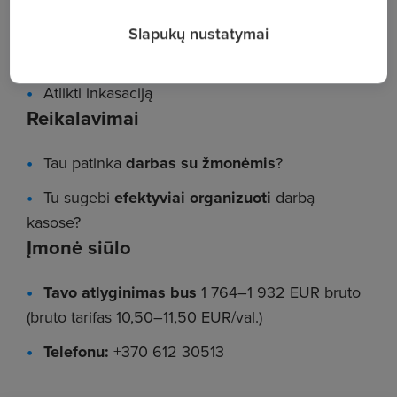
Tiksliai užpildyti kasos dokumentus
Slapukų nustatymai
Užtikrinti seifo likutį pagal dokumentus
Atlikti inkasaciją
Reikalavimai
Tau patinka
darbas su žmonėmis
?
Tu sugebi
efektyviai organizuoti
darbą
kasose?
Įmonė siūlo
Tavo atlyginimas bus
1 764–1 932 EUR bruto
(bruto tarifas 10,50–11,50 EUR/val.)
Telefonu:
+370 612 30513