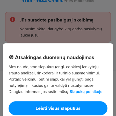
1764 - 1932
€/mėn.
Prieš mokesčius
Jūs suradote pasibaigusį skelbimą
Nenusiminkite, daugybė kitų darbo pasiūlymų
laukia jūsų!
Žiūrėti skelbimus
🍪 Atsakingas duomenų naudojimas
Mes naudojame slapukus (angl. cookies) lankytojų
srauto analizei, rinkodarai ir turinio suasmeninimui.
Portalo veikimui būtini slapukai yra įjungti pagal
Darbo aprašymas
nutylėjimą, likusius galite valdyti nustatymuose.
Daugiau informacijos rasite mūsų
Slapukų politikoje.
Organizuoti ir kontroliuoti klientų aptarnavimą
kasose
Leisti visus slapukus
Parduoti prekes ir rūpintis klientais