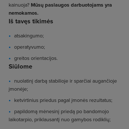
kainuoja?
Mūsų paslaugos darbuotojams yra
nemokamos.
Iš tavęs tikimės
atsakingumo;
operatyvumo;
greitos orientacijos.
Siūlome
nuolatinį darbą stabilioje ir sparčiai augančioje
įmonėje;
ketvirtinius priedus pagal įmonės rezultatus;
papildomą mėnesinį priedą po bandomojo
laikotarpio, priklausantį nuo gamybos rodiklių;