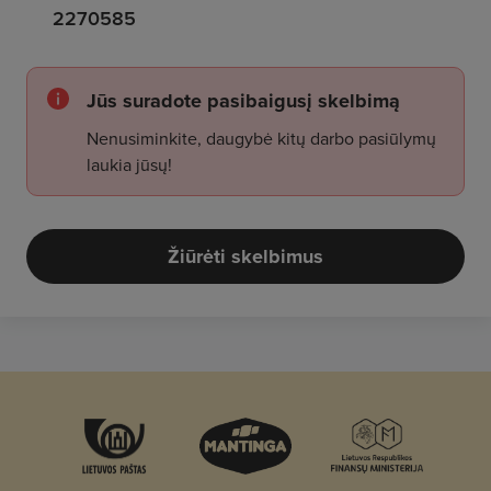
2270585
Jūs suradote pasibaigusį skelbimą
Nenusiminkite, daugybė kitų darbo pasiūlymų
laukia jūsų!
Žiūrėti skelbimus