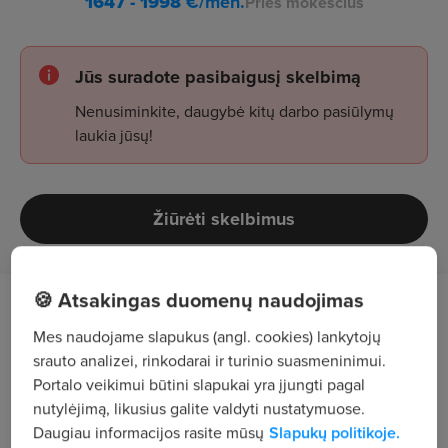
1647 - 1998
€/mėn.
Prieš mokesčius
Jūs suradote pasibaigusį skelbimą
Nenusiminkite, daugybė kitų darbo pasiūlymų
laukia jūsų!
Žiūrėti skelbimus
🍪 Atsakingas duomenų naudojimas
Tavęs laukia
Mes naudojame slapukus (angl. cookies) lankytojų
srauto analizei, rinkodarai ir turinio suasmeninimui.
žaliavų pajamavimas ir duomenų suvedimas į
Portalo veikimui būtini slapukai yra įjungti pagal
verslo valdymo sistemą;
nutylėjimą, likusius galite valdyti nustatymuose.
Daugiau informacijos rasite mūsų
Slapukų politikoje.
identifikacinių lipdukų spausdinimas ir