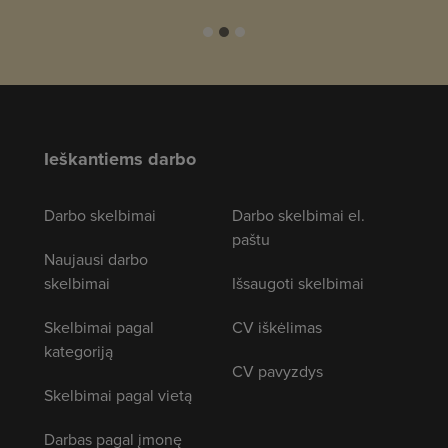
Ieškantiems darbo
Darbo skelbimai
Darbo skelbimai el.
paštu
Naujausi darbo
skelbimai
Išsaugoti skelbimai
Skelbimai pagal
CV iškėlimas
kategoriją
CV pavyzdys
Skelbimai pagal vietą
Darbas pagal įmonę