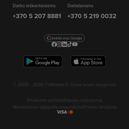
Darbo ieškantiesiems
Darbdaviams
+370 5 207 8881
+370 5 219 0032
Sekite mus Google
© 2000 - 2026 CVMarket.lt. Visos teisės saugomos
Privatumo politika
Slapukų nustatymai
Naudojimosi sąlygos
Nusiskundimai
Portalo struktūra