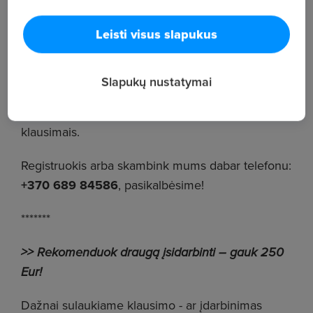
klijavimas ant komponentų plokščių;
Leisti visus slapukus
gautų žaliavų tikrinimas bei neatitikčių
fiksavimas;
Slapukų nustatymai
ataskaitų rengimas;
bendravimas su žaliavų tiekėjais kokybės
klausimais.
Registruokis arba skambink mums dabar telefonu:
+370 689 84586
, pasikalbėsime!
*******
>> Rekomenduok draugą įsidarbinti – gauk 250
Eur!
Dažnai sulaukiame klausimo - ar įdarbinimas