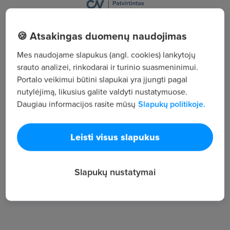
MIŠKO 7-, Klaipėdos
🍪 Atsakingas duomenų naudojimas
Žiūrėti visus skelbimus
Mes naudojame slapukus (angl. cookies) lankytojų
srauto analizei, rinkodarai ir turinio suasmeninimui.
Portalo veikimui būtini slapukai yra įjungti pagal
Įmonės aprašymas
nutylėjimą, likusius galite valdyti nustatymuose.
Daugiau informacijos rasite mūsų
Slapukų politikoje.
59
Darbuotojų sk.
107
Leisti visus slapukus
Peržiūros
~1 248 €
Slapukų nustatymai
Vid. atlyginimas