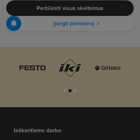
Peržiūrėti visus skelbimus
Įjungti priminimą
Ieškantiems darbo