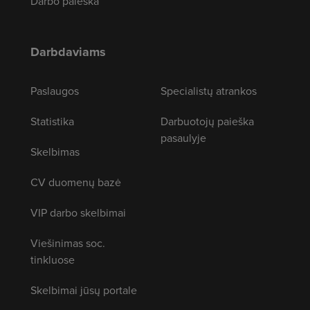
Darbo paieška
Darbdaviams
Paslaugos
Specialistų atrankos
Statistika
Darbuotojų paieška
pasaulyje
Skelbimas
CV duomenų bazė
VIP darbo skelbimai
Viešinimas soc.
tinkluose
Skelbimai jūsų portale