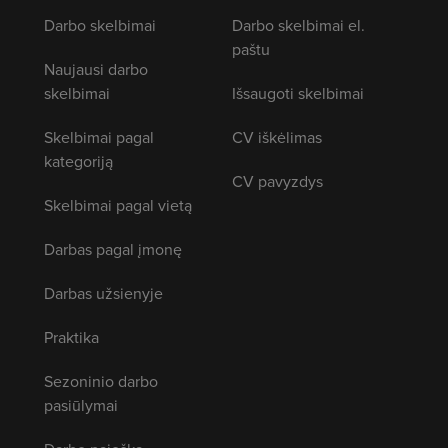
Darbo skelbimai
Darbo skelbimai el.
paštu
Naujausi darbo
skelbimai
Išsaugoti skelbimai
Skelbimai pagal
CV iškėlimas
kategoriją
CV pavyzdys
Skelbimai pagal vietą
Darbas pagal įmonę
Darbas užsienyje
Praktika
Sezoninio darbo
pasiūlymai