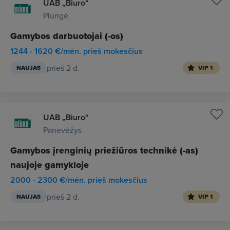
UAB „Biuro“
Plungė
Gamybos darbuotojai (-os)
1244 - 1620 €/mėn. prieš mokesčius
prieš 2 d.
NAUJAS
VIP 1
UAB „Biuro“
Panevėžys
Gamybos įrenginių priežiūros technikė (-as)
naujoje gamykloje
2000 - 2300 €/mėn. prieš mokesčius
prieš 2 d.
NAUJAS
VIP 1