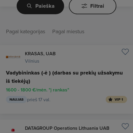
Paieška
Filtrai
Pagal kategorijas
Pagal miestus
KRASAS, UAB
Vilnius
Vadybininkas (-ė ) (darbas su prekių užsakymu
iš tiekėjų)
1600 - 1800 €/mėn. "į rankas"
prieš 17 val.
NAUJAS
VIP 1
DATAGROUP Operations Lithuania UAB