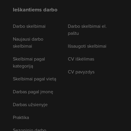
Ieškantiems darbo
Darbo skelbimai
Darbo skelbimai el.
paštu
Naujausi darbo
skelbimai
Išsaugoti skelbimai
Skelbimai pagal
CV iškėlimas
kategoriją
CV pavyzdys
Skelbimai pagal vietą
Darbas pagal įmonę
Darbas užsienyje
Praktika
Sezoninio darbo