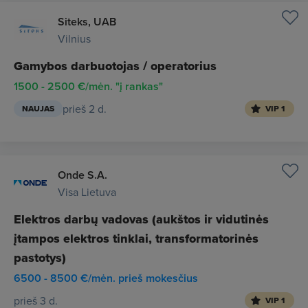
Siteks, UAB
Vilnius
Gamybos darbuotojas / operatorius
1500 - 2500 €/mėn. "į rankas"
prieš 2 d.
NAUJAS
VIP 1
Onde S.A.
Visa Lietuva
Elektros darbų vadovas (aukštos ir vidutinės
įtampos elektros tinklai, transformatorinės
pastotys)
6500 - 8500 €/mėn. prieš mokesčius
prieš 3 d.
VIP 1