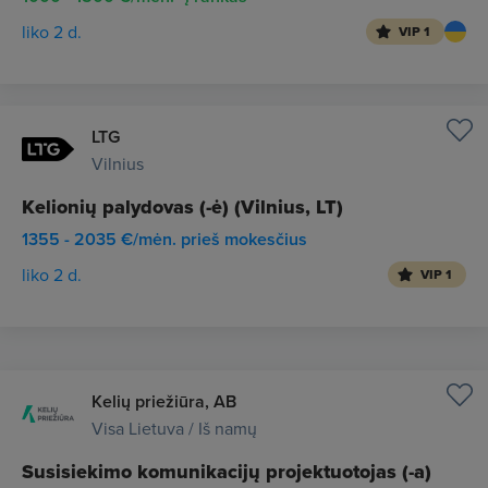
liko 2 d.
VIP 1
LTG
Vilnius
Kelionių palydovas (-ė) (Vilnius, LT)
1355 - 2035 €/mėn. prieš mokesčius
liko 2 d.
VIP 1
Kelių priežiūra, AB
Visa Lietuva / Iš namų
Susisiekimo komunikacijų projektuotojas (-a)