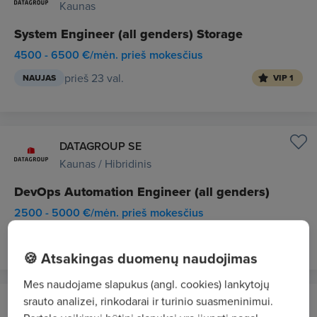
Kaunas
System Engineer (all genders) Storage
4500 - 6500 €/mėn. prieš mokesčius
prieš 23 val.
NAUJAS
VIP 1
DATAGROUP SE
Kaunas / Hibridinis
DevOps Automation Engineer (all genders)
2500 - 5000 €/mėn. prieš mokesčius
prieš 1 d.
NAUJAS
VIP 1
🍪 Atsakingas duomenų naudojimas
Mes naudojame slapukus (angl. cookies) lankytojų
srauto analizei, rinkodarai ir turinio suasmeninimui.
Apdailos Džiazas