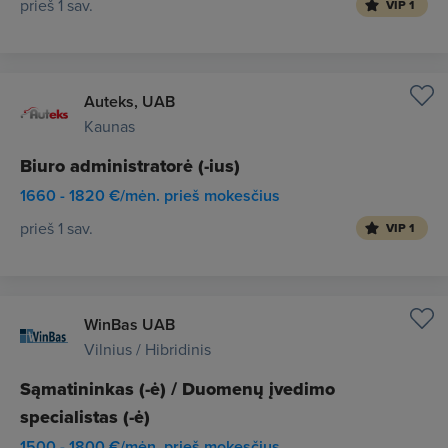
prieš 1 sav.
VIP 1
Auteks, UAB
Kaunas
Biuro administratorė (-ius)
1660 - 1820 €/mėn. prieš mokesčius
prieš 1 sav.
VIP 1
WinBas UAB
Vilnius / Hibridinis
Sąmatininkas (-ė) / Duomenų įvedimo
specialistas (-ė)
1500 - 1800 €/mėn. prieš mokesčius