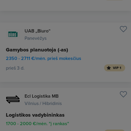
UAB „Biuro“
Panevėžys
Gamybos planuotoja (-as)
2350 - 2711 €/mėn. prieš mokesčius
prieš 3 d.
VIP 1
Ecl Logistika MB
Vilnius / Hibridinis
Logistikos vadybininkas
1700 - 2000 €/mėn. "į rankas"