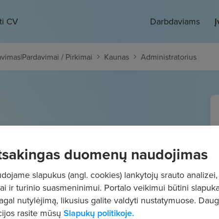
ti CV
Darbdaviams
Į
avimas
|
Pardavimai / Pirkimai
Kaunas
Administratorius
us
tsakingas duomenų naudojimas
- 2000
€/mėn.
Prieš mokesčius
ojame slapukus (angl. cookies) lankytojų srauto analizei,
ai ir turinio suasmeninimui. Portalo veikimui būtini slapuka
pagal nutylėjimą, likusius galite valdyti nustatymuose. Dau
ijos rasite mūsų
Slapukų politikoje.