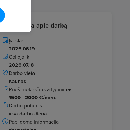
Informacija apie darbą
Įvestas
2026.06.19
Galioja iki
2026.07.18
Darbo vieta
Kaunas
Prieš mokesčius atlyginimas
1500 - 2000
€/mėn.
Darbo pobūdis
visa darbo diena
Papildoma informacija
darbuotojas