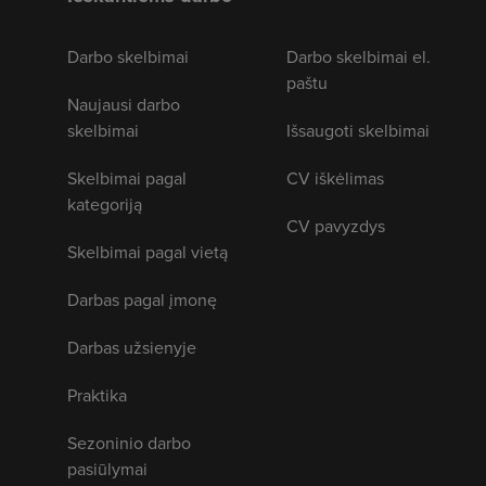
Darbo skelbimai
Darbo skelbimai el.
paštu
Naujausi darbo
skelbimai
Išsaugoti skelbimai
Skelbimai pagal
CV iškėlimas
kategoriją
CV pavyzdys
Skelbimai pagal vietą
Darbas pagal įmonę
Darbas užsienyje
Praktika
Sezoninio darbo
pasiūlymai