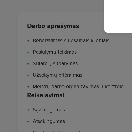
Darbo aprašymas
Bendravimas su esamais klientais
Pasiūlymų teikimas
Sutarčių sudarymas
Užsakymų priėmimas
Meistrų darbo organizavimas ir kontrolė.
Reikalavimai
Sąžiningumas
Atsakingumas