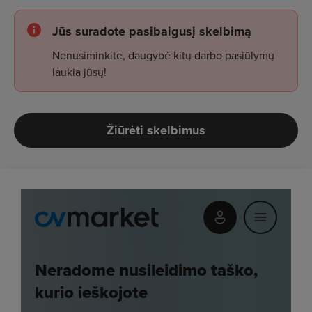
Jūs suradote pasibaigusį skelbimą
Nenusiminkite, daugybė kitų darbo pasiūlymų
laukia jūsų!
Žiūrėti skelbimus