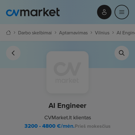
Darbo skelbimai
Aptarnavimas
Vilnius
AI Engin
AI Engineer
CVMarket.lt klientas
3200 - 4800
€/mėn.
Prieš mokesčius