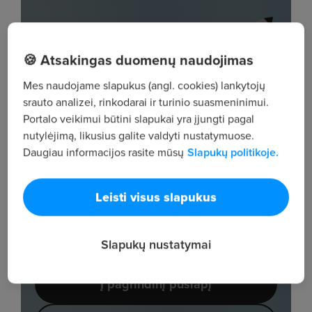
🍪 Atsakingas duomenų naudojimas
Mes naudojame slapukus (angl. cookies) lankytojų
srauto analizei, rinkodarai ir turinio suasmeninimui.
Portalo veikimui būtini slapukai yra įjungti pagal
nutylėjimą, likusius galite valdyti nustatymuose.
Daugiau informacijos rasite mūsų
Slapukų politikoje.
Leisti visus slapukus
Slapukų nustatymai