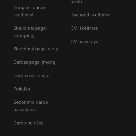
paštu
Naujausi darbo
skelbimai
Išsaugoti skelbimai
Skelbimai pagal
CV iškėlimas
kategoriją
CV pavyzdys
Skelbimai pagal vietą
Darbas pagal įmonę
Darbas užsienyje
Praktika
Sezoninio darbo
pasiūlymai
Darbo paieška