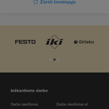
Žiūrėti žemėlapyje
Ieškantiems darbo
Darbo skelbimai
Darbo skelbimai el.