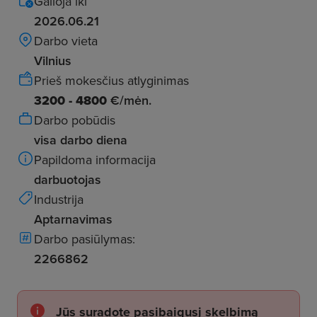
Galioja iki
2026.06.21
Darbo vieta
Vilnius
Prieš mokesčius atlyginimas
3200 - 4800
€/mėn.
Darbo pobūdis
visa darbo diena
Papildoma informacija
darbuotojas
Industrija
Aptarnavimas
Darbo pasiūlymas:
2266862
Jūs suradote pasibaigusį skelbimą