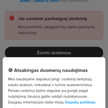
2000 - 2500
€/mėn.
Prieš mokesčius
Jūs suradote pasibaigusį skelbimą
Nenusiminkite, daugybė kitų darbo pasiūlymų
laukia jūsų!
Žiūrėti skelbimus
🍪 Atsakingas duomenų naudojimas
Darbo aprašymas
Mes naudojame slapukus (angl. cookies) lankytojų
srauto analizei, rinkodarai ir turinio suasmeninimui.
Jūs būsite tas asmuo, į kurį jūsų prižiūrima
Portalo veikimui būtini slapukai yra įjungti pagal
įmonė kreipsis visais su aplinkos apsauga
nutylėjimą, likusius galite valdyti nustatymuose.
Daugiau informacijos rasite mūsų
Slapukų politikoje.
susijusiais klausimais;