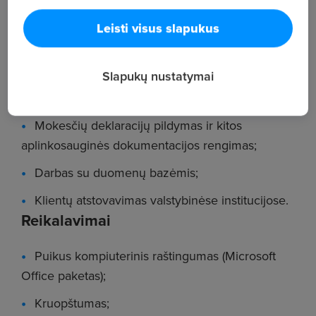
Aplinkosauginės dokumentacijos (atliekų,
Leisti visus slapukus
gaminių, pakuotės apskaitų) rengimas GPAIS
sistemoje;
Slapukų nustatymai
Įvairių aplinkosauginių ataskaitų pildymas ir
teikimas;
Mokesčių deklaracijų pildymas ir kitos
aplinkosauginės dokumentacijos rengimas;
Darbas su duomenų bazėmis;
Klientų atstovavimas valstybinėse institucijose.
Reikalavimai
Puikus kompiuterinis raštingumas (Microsoft
Office paketas);
Kruopštumas;