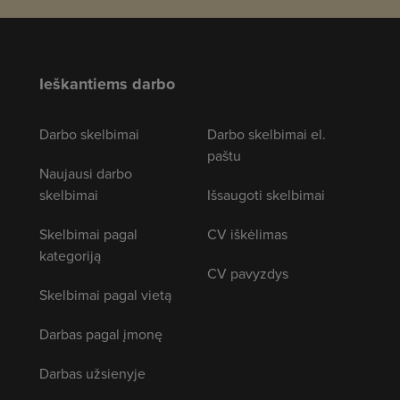
Ieškantiems darbo
Darbo skelbimai
Darbo skelbimai el.
paštu
Naujausi darbo
skelbimai
Išsaugoti skelbimai
Skelbimai pagal
CV iškėlimas
kategoriją
CV pavyzdys
Skelbimai pagal vietą
Darbas pagal įmonę
Darbas užsienyje