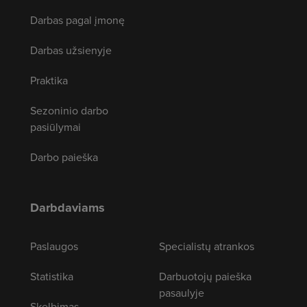
Darbas pagal įmonę
Darbas užsienyje
Praktika
Sezoninio darbo
pasiūlymai
Darbo paieška
Darbdaviams
Paslaugos
Specialistų atrankos
Statistika
Darbuotojų paieška
pasaulyje
Skelbimas