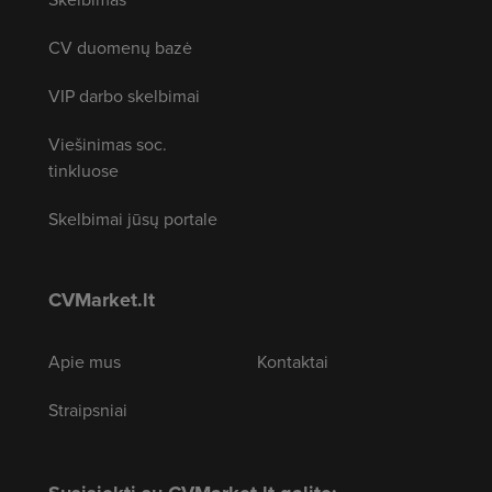
CV duomenų bazė
VIP darbo skelbimai
Viešinimas soc.
tinkluose
Skelbimai jūsų portale
CVMarket.lt
Apie mus
Kontaktai
Straipsniai