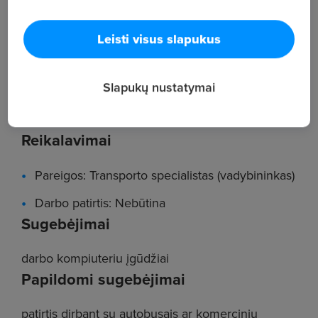
Darbas su servisais ir tiekėjais.
Leisti visus slapukus
Transporto priemonių techninės būklės ir
parengimo eksploatacijai kontrolė.
Slapukų nustatymai
Techninių duomenų ir apskaitos vedimas.
Reikalavimai
Pareigos: Transporto specialistas (vadybininkas)
Darbo patirtis: Nebūtina
Sugebėjimai
darbo kompiuteriu įgūdžiai
Papildomi sugebėjimai
patirtis dirbant su autobusais ar komerciniu