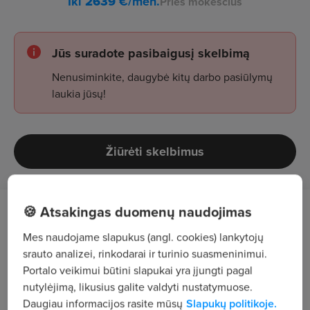
Iki
2639
€/mėn.
Prieš mokesčius
Jūs suradote pasibaigusį skelbimą
Nenusiminkite, daugybė kitų darbo pasiūlymų
laukia jūsų!
Žiūrėti skelbimus
🍪 Atsakingas duomenų naudojimas
Darbo aprašymas
Mes naudojame slapukus (angl. cookies) lankytojų
Autobusų parko (~ 15 autobusų) techninės
srauto analizei, rinkodarai ir turinio suasmeninimui.
Portalo veikimui būtini slapukai yra įjungti pagal
priežiūros ir remonto organizavimas
nutylėjimą, likusius galite valdyti nustatymuose.
Daugiau informacijos rasite mūsų
Slapukų politikoje.
Techninės priežiūros planavimas ir kontrolė.