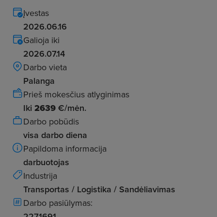
Įvestas
2026.06.16
Galioja iki
2026.07.14
Darbo vieta
Palanga
Prieš mokesčius atlyginimas
Iki
2639
€/mėn.
Darbo pobūdis
visa darbo diena
Papildoma informacija
darbuotojas
Industrija
Transportas / Logistika / Sandėliavimas
Darbo pasiūlymas:
2271691