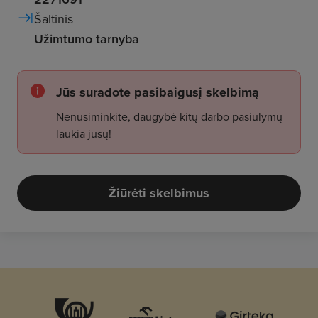
Šaltinis
Užimtumo tarnyba
Jūs suradote pasibaigusį skelbimą
Nenusiminkite, daugybė kitų darbo pasiūlymų
laukia jūsų!
Žiūrėti skelbimus