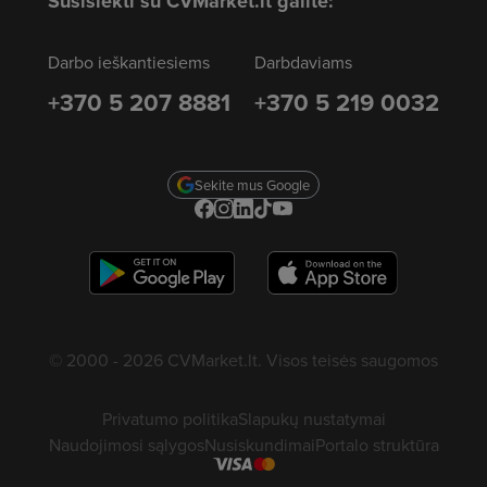
Susisiekti su CVMarket.lt galite:
Darbo ieškantiesiems
Darbdaviams
+370 5 207 8881
+370 5 219 0032
Sekite mus Google
© 2000 - 2026 CVMarket.lt. Visos teisės saugomos
Privatumo politika
Slapukų nustatymai
Naudojimosi sąlygos
Nusiskundimai
Portalo struktūra