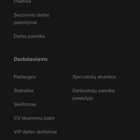
Praktika
Sezoninio darbo
pasiūlymai
Darbo paieška
Darbdaviams
Paslaugos
Specialistų atrankos
Statistika
Darbuotojų paieška
pasaulyje
Skelbimas
CV duomenų bazė
VIP darbo skelbimai