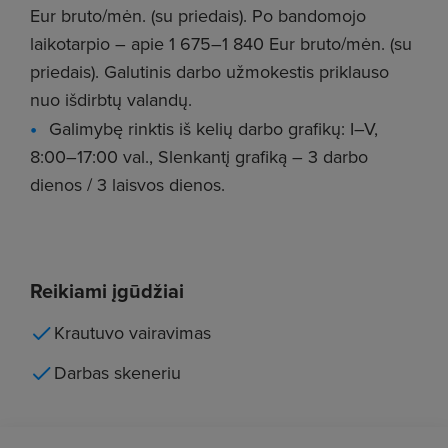
Eur bruto/mėn. (su priedais).
Po bandomojo
laikotarpio – apie 1 675–1 840 Eur bruto/mėn. (su
priedais).
Galutinis darbo užmokestis priklauso
nuo išdirbtų valandų.
Galimybę rinktis iš kelių darbo grafikų: I–V,
8:00–17:00 val., Slenkantį grafiką – 3 darbo
dienos / 3 laisvos dienos.
Reikiami įgūdžiai
Krautuvo vairavimas
Darbas skeneriu