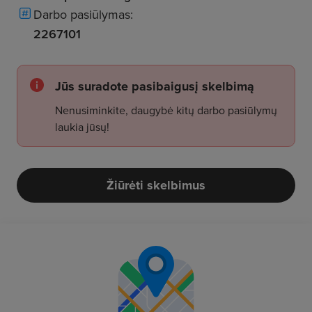
Darbo pasiūlymas:
2267101
Jūs suradote pasibaigusį skelbimą
Nenusiminkite, daugybė kitų darbo pasiūlymų
laukia jūsų!
Žiūrėti skelbimus