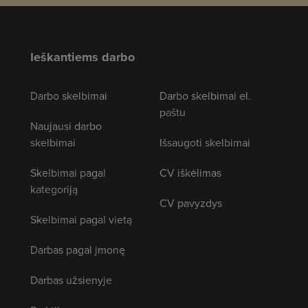
Ieškantiems darbo
Darbo skelbimai
Darbo skelbimai el.
paštu
Naujausi darbo
skelbimai
Išsaugoti skelbimai
Skelbimai pagal
CV iškėlimas
kategoriją
CV pavyzdys
Skelbimai pagal vietą
Darbas pagal įmonę
Darbas užsienyje