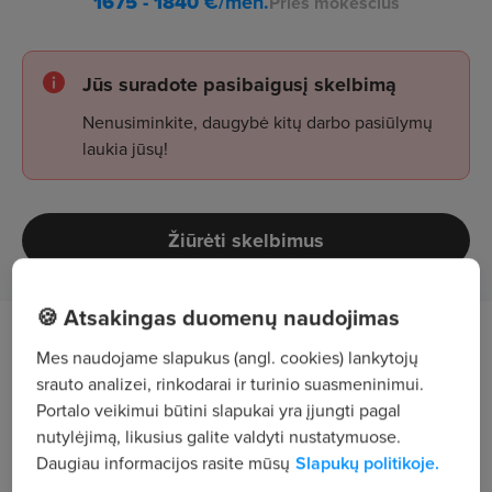
1675 - 1840
€/mėn.
Prieš mokesčius
Jūs suradote pasibaigusį skelbimą
Nenusiminkite, daugybė kitų darbo pasiūlymų
laukia jūsų!
Žiūrėti skelbimus
🍪 Atsakingas duomenų naudojimas
Darbo aprašymas
Mes naudojame slapukus (angl. cookies) lankytojų
srauto analizei, rinkodarai ir turinio suasmeninimui.
Mechaninės ir rankinės krovos darbai
Portalo veikimui būtini slapukai yra įjungti pagal
sandėlyje;
nutylėjimą, likusius galite valdyti nustatymuose.
Daugiau informacijos rasite mūsų
Slapukų politikoje.
prekių priėmimas, išdavimas, patikra;