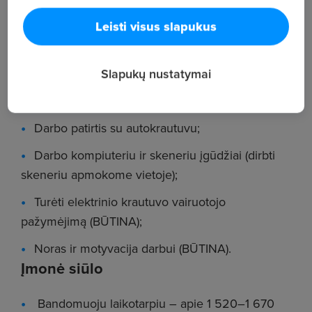
užsakymų surinkimas;
Leisti visus slapukus
krovinio parengimas ir nuvežimas į gamybą;
darbas skeneriu.
Slapukų nustatymai
Reikalavimai
Darbo patirtis su autokrautuvu;
Darbo kompiuteriu ir skeneriu įgūdžiai (dirbti
skeneriu apmokome vietoje);
Turėti elektrinio krautuvo vairuotojo
pažymėjimą (BŪTINA);
Noras ir motyvacija darbui (BŪTINA).
Įmonė siūlo
Bandomuoju laikotarpiu – apie 1 520–1 670