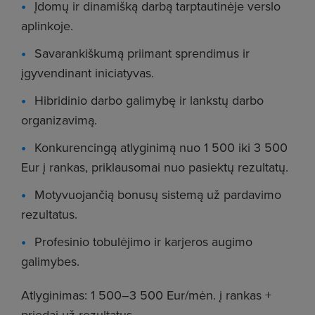
Įdomų ir dinamišką darbą tarptautinėje verslo
aplinkoje.
Savarankiškumą priimant sprendimus ir
įgyvendinant iniciatyvas.
Hibridinio darbo galimybę ir lankstų darbo
organizavimą.
Konkurencingą atlyginimą nuo 1 500 iki 3 500
Eur į rankas, priklausomai nuo pasiektų rezultatų.
Motyvuojančią bonusų sistemą už pardavimo
rezultatus.
Profesinio tobulėjimo ir karjeros augimo
galimybes.
Atlyginimas: 1 500–3 500 Eur/mėn. į rankas +
priedai už rezultatus.