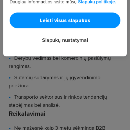
Daugiau informacijos rasite mūsų
Slapukų politikoje.
pritraukimas.
Papildomų paslaugų pardavimas esamiems
Leisti visus slapukus
klientams.
Klientų konsultavimas ir vizitavimas.
Slapukų nustatymai
Ilgalaikių verslo santykių kūrimas ir palaikymas.
Derybų vedimas bei komercinių pasiūlymų
rengimas.
Sutarčių sudarymas ir jų įgyvendinimo
priežiūra.
Transporto sektoriaus ir rinkos tendencijų
stebėjimas bei analizė.
Reikalavimai
Ne mažesnė kaip 3 metų sėkminga B2B