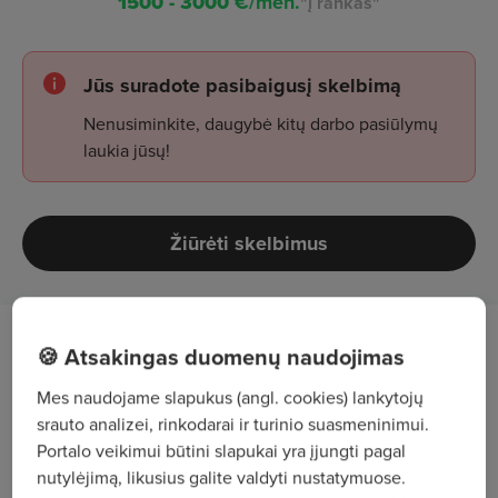
1500 - 3000
€/mėn.
"į rankas"
Jūs suradote pasibaigusį skelbimą
Nenusiminkite, daugybė kitų darbo pasiūlymų
laukia jūsų!
Žiūrėti skelbimus
Darbo aprašymas
🍪 Atsakingas duomenų naudojimas
Mes naudojame slapukus (angl. cookies) lankytojų
Kuro kortelių ir susijusių paslaugų pardavimas
srauto analizei, rinkodarai ir turinio suasmeninimui.
transporto įmonėms.
Portalo veikimui būtini slapukai yra įjungti pagal
nutylėjimą, likusius galite valdyti nustatymuose.
Aktyvi naujų verslo klientų paieška ir