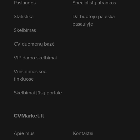
Paslaugos
Specialistų atrankos
Statistika
Darbuotojų paieška
pasaulyje
Skelbimas
CV duomenų bazė
VIP darbo skelbimai
Viešinimas soc.
tinkluose
Skelbimai jūsų portale
CVMarket.lt
Apie mus
Kontaktai