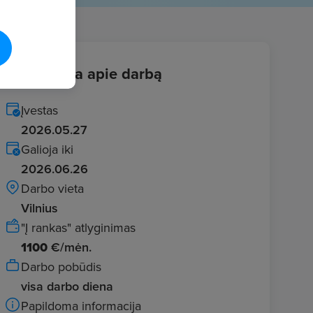
Informacija apie darbą
Įvestas
2026.05.27
Galioja iki
2026.06.26
Darbo vieta
Vilnius
"Į rankas" atlyginimas
1100
€/mėn.
Darbo pobūdis
visa darbo diena
Papildoma informacija