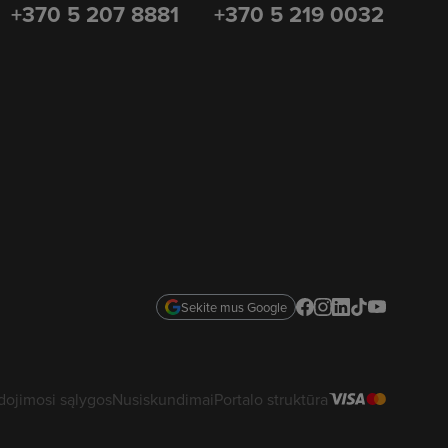
+370 5 207 8881
+370 5 219 0032
Sekite mus Google
ojimosi sąlygos
Nusiskundimai
Portalo struktūra