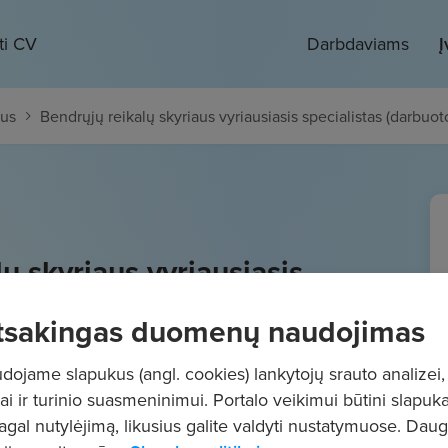
ti CV
Darbdaviams
Į
ius
Bendrųjų reikalų skyriaus vyriausiasis specialistas (darbuot
ų skyriaus vyriausiasis
arbuotojas, dirbantis pagal
tsakingas duomenų naudojimas
o sutartį)
ojame slapukus (angl. cookies) lankytojų srauto analizei,
/mėn.
"į rankas"
ai ir turinio suasmeninimui. Portalo veikimui būtini slapuka
pagal nutylėjimą, likusius galite valdyti nustatymuose. Dau