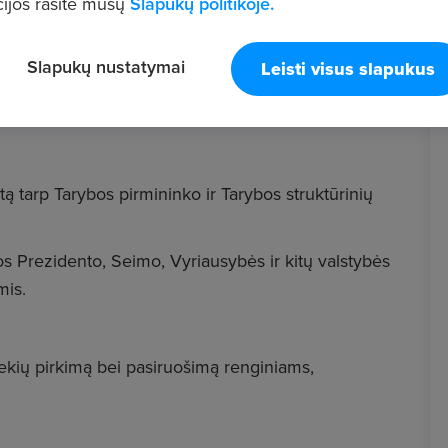
ijos rasite mūsų
Slapukų politikoje.
Slapukų nustatymai
Leisti visus slapukus
ą tarp Tarybos pirmininko ir Tarybos struktūrinių
kos Prezidento, Seimo, Vyriausybės ir kitų valstybės
mis.
rekių pirkimą bei pasiruošimą renginiams,