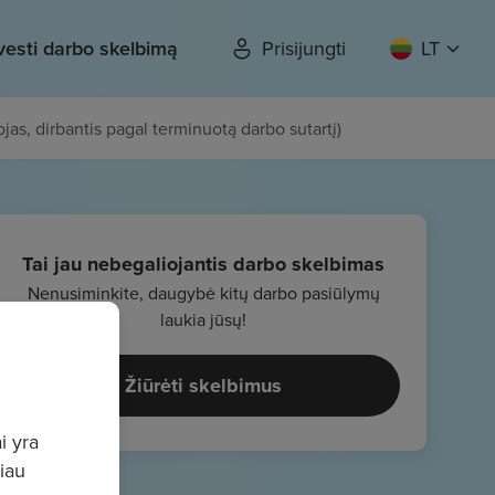
vesti darbo skelbimą
Prisijungti
LT
ojas, dirbantis pagal terminuotą darbo sutartį)
Tai jau nebegaliojantis darbo skelbimas
Nenusiminkite, daugybė kitų darbo pasiūlymų
laukia jūsų!
Žiūrėti skelbimus
i yra
giau