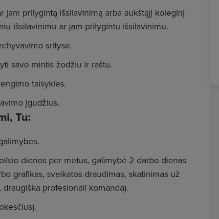
r jam prilygintą išsilavinimą arba aukštąjį koleginį
niu išsilavinimu ar jam prilygintu išsilavinimu.
rchyvavimo srityse.
ti savo mintis žodžiu ir raštu.
engimo taisykles.
ravimo įgūdžius.
i, Tu:
 galimybes.
ilsio dienos per metus, galimybė 2 darbo dienas
arbo grafikas, sveikatos draudimas, skatinimas už
s, draugiška profesionali komanda).
okesčius).