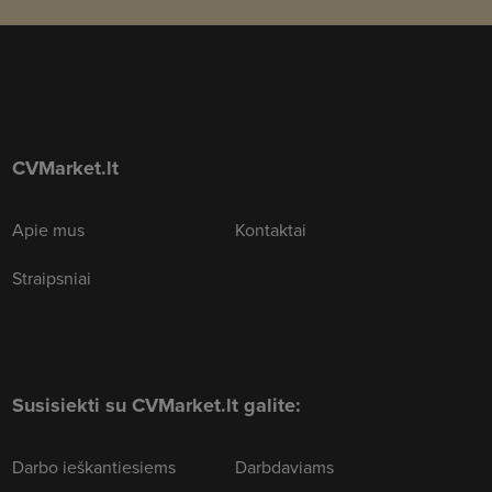
CVMarket.lt
Apie mus
Kontaktai
Straipsniai
Susisiekti su CVMarket.lt galite:
Darbo ieškantiesiems
Darbdaviams