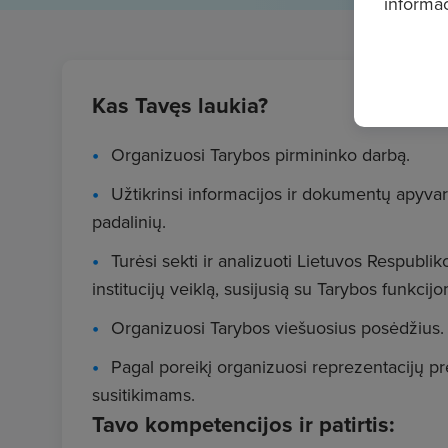
informac
Kas Tavęs laukia?
Organizuosi Tarybos pirmininko darbą.
Užtikrinsi informacijos ir dokumentų apyvart
padalinių.
Turėsi sekti ir analizuoti Lietuvos Respubli
institucijų veiklą, susijusią su Tarybos funkcijo
Organizuosi Tarybos viešuosius posėdžius.
Pagal poreikį organizuosi reprezentacijų p
susitikimams.
Tavo kompetencijos ir patirtis: