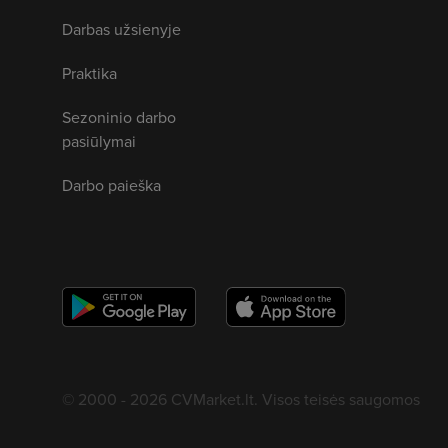
Darbas užsienyje
Praktika
Sezoninio darbo
pasiūlymai
Darbo paieška
© 2000 - 2026 CVMarket.lt. Visos teisės saugomos