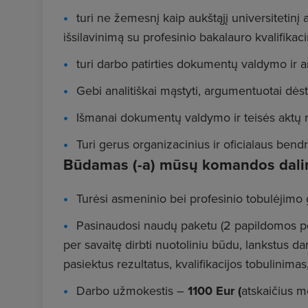
turi ne žemesnį kaip aukštąjį universitetinį a
išsilavinimą su profesinio bakalauro kvalifikaci
turi darbo patirties dokumentų valdymo ir a
Gebi analitiškai mąstyti, argumentuotai dėsty
Išmanai dokumentų valdymo ir teisės aktų r
Turi gerus organizacinius ir oficialaus bend
Būdamas (-a) mūsų komandos dalim
Turėsi asmeninio bei profesinio tobulėjimo
Pasinaudosi naudų paketu (2 papildomos po
per savaitę dirbti nuotoliniu būdu, lankstus d
pasiektus rezultatus, kvalifikacijos tobulinima
Darbo užmokestis –
1100 Eur (
atskaičius m