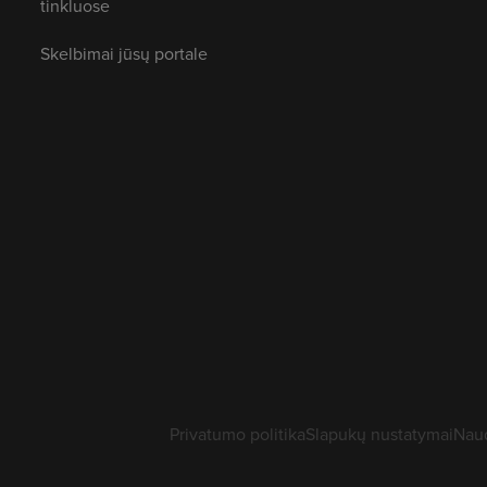
tinkluose
Skelbimai jūsų portale
Privatumo politika
Slapukų nustatymai
Naud