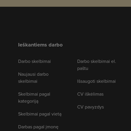
Ieškantiems darbo
Darbo skelbimai
Darbo skelbimai el.
paštu
Naujausi darbo
skelbimai
Išsaugoti skelbimai
Skelbimai pagal
CV iškėlimas
kategoriją
CV pavyzdys
Skelbimai pagal vietą
Darbas pagal įmonę