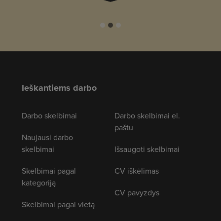
Ieškantiems darbo
Darbo skelbimai
Darbo skelbimai el.
paštu
Naujausi darbo
skelbimai
Išsaugoti skelbimai
Skelbimai pagal
CV iškėlimas
kategoriją
CV pavyzdys
Skelbimai pagal vietą