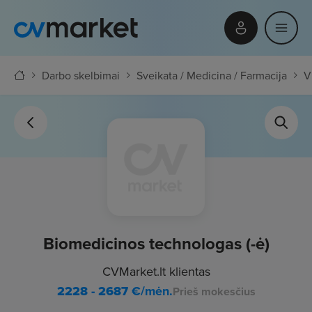
Darbo skelbimai
Sveikata / Medicina / Farmacija
V
Biomedicinos technologas (-ė)
CVMarket.lt klientas
2228 - 2687
€/mėn.
Prieš mokesčius