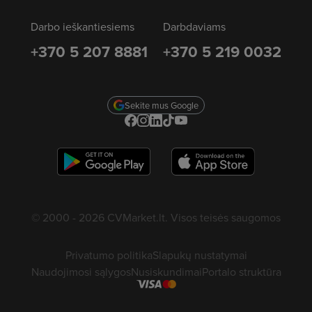
Darbo ieškantiesiems
Darbdaviams
+370 5 207 8881
+370 5 219 0032
Sekite mus Google
© 2000 - 2026 CVMarket.lt. Visos teisės saugomos
Privatumo politika
Slapukų nustatymai
Naudojimosi sąlygos
Nusiskundimai
Portalo struktūra