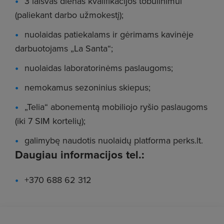
3 laisvas dienas kvalifikacijos tobulinimui
(paliekant darbo užmokestį);
nuolaidas patiekalams ir gėrimams kavinėje
darbuotojams „La Santa“;
nuolaidas laboratorinėms paslaugoms;
nemokamus sezoninius skiepus;
„Telia“ abonementą mobiliojo ryšio paslaugoms
(iki 7 SIM kortelių);
galimybę naudotis nuolaidų platforma perks.lt.
Daugiau informacijos tel.:
+370 688 62 312