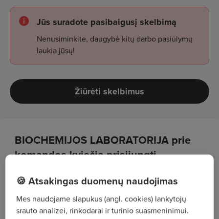
Jūs suradote pasibaigusį skelbimą
Nenusiminkite, daugybė kitų darbo pasiūlymų
laukia jūsų!
Žiūrėti skelbimus
BIOCHEMIJOS LABORATORIJA prie
komandos kviečia prisijungti
BIOMEDICINOS TECHNOLOGĄ (-Ę)
🍪 Atsakingas duomenų naudojimas
Darbo krūvis:
Mes naudojame slapukus (angl. cookies) lankytojų
1,25
etato.
srauto analizei, rinkodarai ir turinio suasmeninimui.