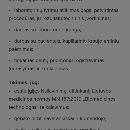
laboratorinių tyrimų atlikimas pagal patvirtintas
procedūras, jų rezultatų techninis įvertinimas;
darbas su laboratorine įranga;
darbas su pacientais, kapiliarinio kraujo ėminių
paėmimas;
tinkamas gautų priemonių registravimas
(nurašymas) ir ženklinimas.
Tikimės, jog:
esate įgijęs išsilavinimą, atitinkantį Lietuvos
medicinos normos MN 157:2019 „Biomedicinos
technologas“ reikalavimus;
gebate dirbti savarankiškai ir komandoje;
esate atsakingas, mandagus, pozityvus,