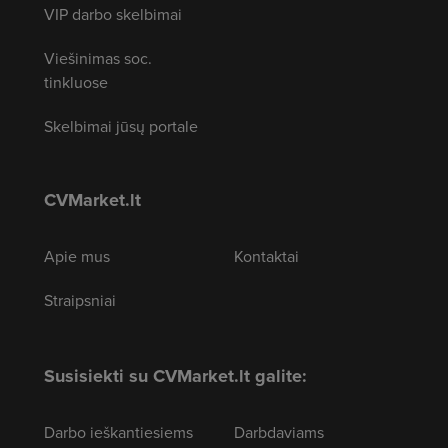
VIP darbo skelbimai
Viešinimas soc.
tinkluose
Skelbimai jūsų portale
CVMarket.lt
Apie mus
Kontaktai
Straipsniai
Susisiekti su CVMarket.lt galite:
Darbo ieškantiesiems
Darbdaviams