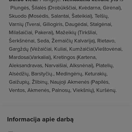
Plungės, Šilalės (Drobūkščiai, Kvėdarna, Girėnai),
Skuodo (Mosėdis, Salantai, Šateikiai), Telšių,
Varnių (Tverai, Giliogiris, Daugėdai, Stalgėnai,
Milašaičiai, Pakerai), Mažeikių (Tirkšliai,
Šerkšnėnai, Seda, Žemaičių Kalvarija), Rietavo,
Gargždų (Vėžaičiai, Kuliai, Kumžaičiai,Vieštovėnai,
Mardosai,Varkaliai), Kretingos (Kartena,
Aleksandravas, Narvaišiai, Alksnėnai), Platelių,
Alsėdžių, Barstyčių., Medingėnų, Keturakių,
Gaižupių, Žlibinų, Naujoji Akmenės (Papilės,
Ventos, Akmenės, Palnosų, Viekšnių), Kuršėnų.
Informacija apie darbą