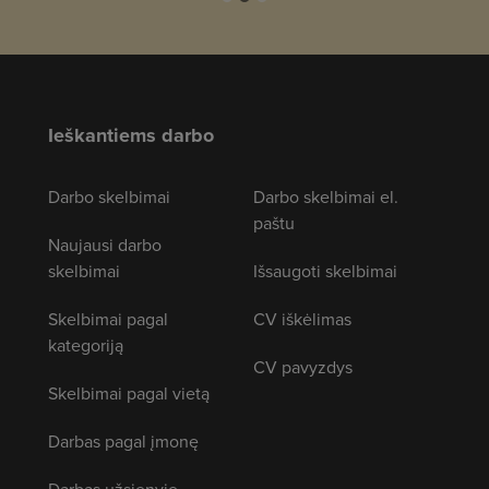
Ieškantiems darbo
Darbo skelbimai
Darbo skelbimai el.
paštu
Naujausi darbo
skelbimai
Išsaugoti skelbimai
Skelbimai pagal
CV iškėlimas
kategoriją
CV pavyzdys
Skelbimai pagal vietą
Darbas pagal įmonę