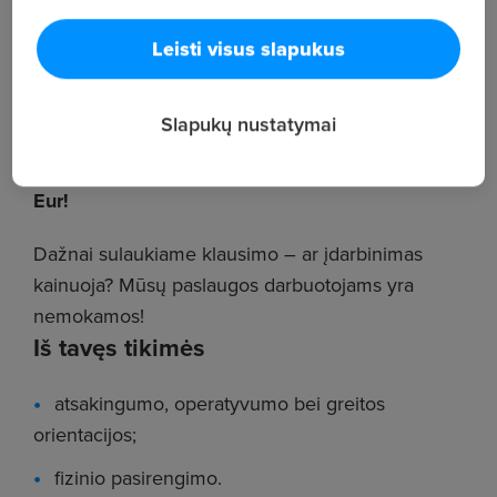
Registruokis arba susisiek su mumis tel. +370 667
Leisti visus slapukus
42240
********
Slapukų nustatymai
>> Rekomenduok draugą įsidarbinti – gauk 100
Eur!
Dažnai sulaukiame klausimo – ar įdarbinimas
kainuoja? Mūsų paslaugos darbuotojams yra
nemokamos!
Iš tavęs tikimės
atsakingumo, operatyvumo bei greitos
orientacijos;
fizinio pasirengimo.