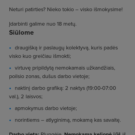
Neturi patirties? Nieko tokio – visko išmokysime!
Įdarbinti galime nuo 18 metų.
Siūlome
draugišką ir paslaugų kolektyvą, kuris padės
visko kuo greičiau išmokti;
virtuvę pripildytą nemokamais užkandžiais,
poilsio zonas, dušus darbo vietoje;
naktinį darbo grafiką: 2 naktys (19:00-07:00
val.), 2 laisvos;
apmokymus darbo vietoje;
norintiems – atlyginimą, mokamą kas savaitę.
Darbo vieta:
Plungėje.
Nemokama kelionė į/iš
iš