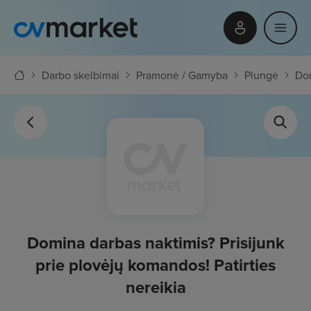
Darbo skelbimai
Pramonė / Gamyba
Plungė
Dom
Domina darbas naktimis? Prisijunk
prie plovėjų komandos! Patirties
nereikia