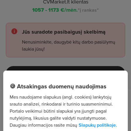
CVMarket.lt klientas
1057 - 1173
€/mėn.
"į rankas"
Jūs suradote pasibaigusį skelbimą
Nenusiminkite, daugybė kitų darbo pasiūlymų
laukia jūsų!
Žiūrėti skelbimus
🍪 Atsakingas duomenų naudojimas
Mes naudojame slapukus (angl. cookies) lankytojų
Tavęs laukia
srauto analizei, rinkodarai ir turinio suasmeninimui.
Portalo veikimui būtini slapukai yra įjungti pagal
inventoriaus, linijų ir įrangos plovimai bei
nutylėjimą, likusius galite valdyti nustatymuose.
dezinfekavimas.
Daugiau informacijos rasite mūsų
Slapukų politikoje.