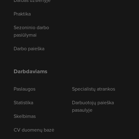
Darbas užsienyje
Praktika
Sezoninio darbo
pasiūlymai
Darbo paieška
Darbdaviams
Paslaugos
Specialistų atrankos
Statistika
Darbuotojų paieška
pasaulyje
Skelbimas
CV duomenų bazė