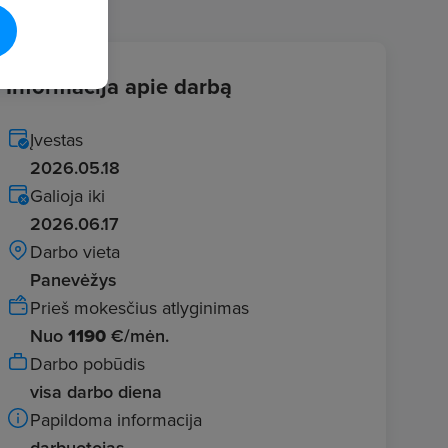
Informacija apie darbą
Įvestas
2026.05.18
Galioja iki
2026.06.17
Darbo vieta
Panevėžys
Prieš mokesčius atlyginimas
Nuo
1190
€/mėn.
Darbo pobūdis
visa darbo diena
Papildoma informacija
darbuotojas