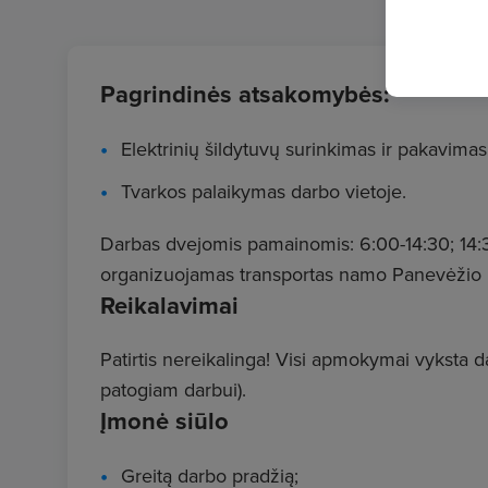
Pagrindinės atsakomybės:
Elektrinių šildytuvų surinkimas ir pakavimas
Tvarkos palaikymas darbo vietoje.
Darbas dvejomis pamainomis: 6:00-14:30; 14:
organizuojamas transportas namo Panevėžio 
Reikalavimai
Patirtis nereikalinga! Visi apmokymai vyksta d
patogiam darbui).
Įmonė siūlo
Greitą darbo pradžią;