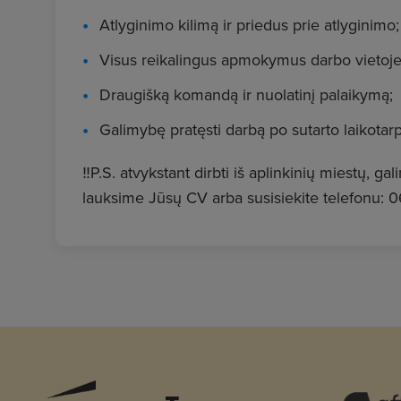
Atlyginimo kilimą ir priedus prie atlyginimo;
Visus reikalingus apmokymus darbo vietoje
Draugišką komandą ir nuolatinį palaikymą;
Galimybę pratęsti darbą po sutarto laikotarp
‼️P.S. atvykstant dirbti iš aplinkinių miestų,
lauksime Jūsų CV arba susisiekite telefonu