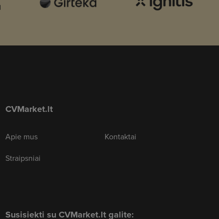
CVMarket.lt
Apie mus
Kontaktai
Straipsniai
Susisiekti su CVMarket.lt galite: