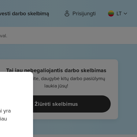
vesti darbo skelbimą
Prisijungti
LT
val.
Tai jau nebegaliojantis darbo skelbimas
Nenusiminkite, daugybė kitų darbo pasiūlymų
laukia jūsų!
Žiūrėti skelbimus
i yra
giau