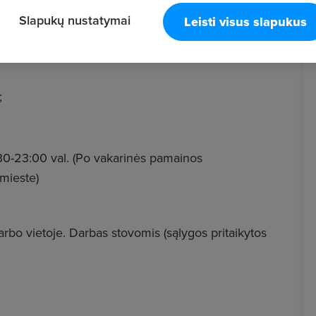
Slapukų nustatymai
Leisti visus slapukus
;
30-23:00 val. (Po vakarinės pamainos
mieste)
arbo vietoje. Darbas stovomis (sąlygos pritaikytos