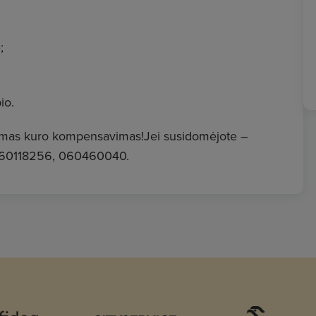
;
io.
 galimas kuro kompensavimas!Jei susidomėjote –
: 060118256, 060460040.