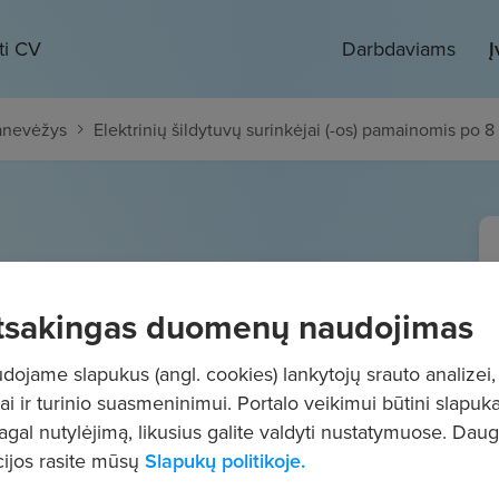
ti CV
Darbdaviams
Į
anevėžys
Elektrinių šildytuvų surinkėjai (-os) pamainomis po 8 
tuvų surinkėjai (-os)
tsakingas duomenų naudojimas
8 val.
ojame slapukus (angl. cookies) lankytojų srauto analizei,
190
€/mėn.
Prieš mokesčius
ai ir turinio suasmeninimui. Portalo veikimui būtini slapuka
pagal nutylėjimą, likusius galite valdyti nustatymuose. Dau
ijos rasite mūsų
Slapukų politikoje.