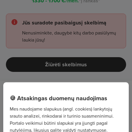
1330 - 1700
€/mėn.
"į rankas"
Jūs suradote pasibaigusį skelbimą
Nenusiminkite, daugybė kitų darbo pasiūlymų
laukia jūsų!
Žiūrėti skelbimus
Darbo aprašymas
🍪 Atsakingas duomenų naudojimas
Kviečiame prisijungti kolegą (-ę), kuris norėtų
Mes naudojame slapukus (angl. cookies) lankytojų
srauto analizei, rinkodarai ir turinio suasmeninimui.
dirbti modernioje gamybos įmonėje!
Portalo veikimui būtini slapukai yra įjungti pagal
Pramoninių automatinių staklių ir matavimo
nutylėjimą, likusius galite valdyti nustatymuose.