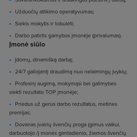
Užduočių atlikimo operatyvumas;
Siekis mokytis ir tobulėti;
Darbo patirtis gamybos įmonėje (privalumas).
Įmonė siūlo
Įdomų, dinamišką darbą;
24/7 galiojantį draudimą nuo nelaimingų įvykių;
Profesinį augimą, mokymąsi bei galimybes
siekti rezultato TOP įmonėje;
Priedus už gerus darbo rezultatus, metines
premijas;
Dovanas įvairių švenčių proga (gimus vaikui,
darbuotojo /į monės gimtadienio, žiemos švenčių