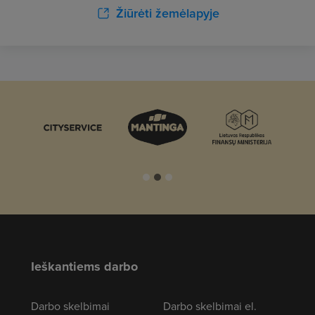
Žiūrėti žemėlapyje
Ieškantiems darbo
Darbo skelbimai
Darbo skelbimai el.