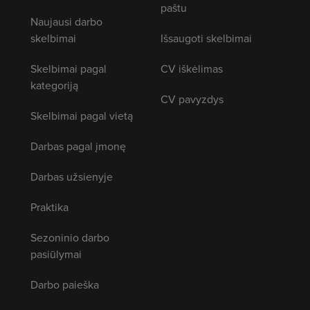
paštu
Naujausi darbo
skelbimai
Išsaugoti skelbimai
Skelbimai pagal
CV iškėlimas
kategoriją
CV pavyzdys
Skelbimai pagal vietą
Darbas pagal įmonę
Darbas užsienyje
Praktika
Sezoninio darbo
pasiūlymai
Darbo paieška