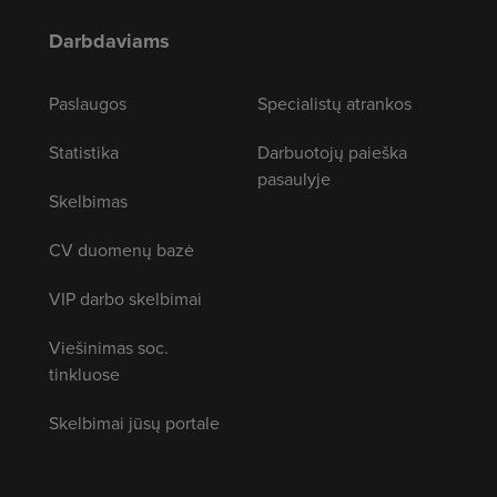
Darbdaviams
Paslaugos
Specialistų atrankos
Statistika
Darbuotojų paieška
pasaulyje
Skelbimas
CV duomenų bazė
VIP darbo skelbimai
Viešinimas soc.
tinkluose
Skelbimai jūsų portale