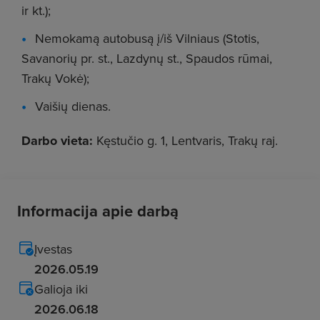
ir kt.);
Nemokamą autobusą į/iš Vilniaus (Stotis,
Savanorių pr. st., Lazdynų st., Spaudos rūmai,
Trakų Vokė);
Vaišių dienas.
Darbo vieta:
Kęstučio g. 1, Lentvaris, Trakų raj.
Informacija apie darbą
Įvestas
2026.05.19
Galioja iki
2026.06.18