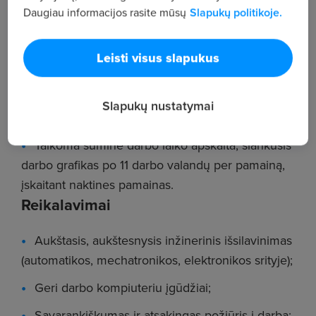
prietaisų priežiūra ir remontas;
Daugiau informacijos rasite mūsų
Slapukų politikoje.
Automatikos, elektros bei pneumatikos sistemų
priežiūra ir remontas;
Leisti visus slapukus
Darbas su valdikliais, dažnio keitikliais, Festo
pneumatika, elektros varikliais, šaldytuvais ir
Slapukų nustatymai
kaitinimo elementais.
Taikoma suminė darbo laiko apskaita, slankusis
darbo grafikas po 11 darbo valandų per pamainą,
įskaitant naktines pamainas.
Reikalavimai
Aukštasis, aukštesnysis inžinerinis išsilavinimas
(automatikos, mechatronikos, elektronikos srityje);
Geri darbo kompiuteriu įgūdžiai;
Savarankiškumas ir atsakingas požiūris į darbą;