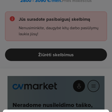
2800 - 3090
€/mėn.
Prieš mokesčius
Jūs suradote pasibaigusį skelbimą
Nenusiminkite, daugybė kitų darbo pasiūlymų
laukia jūsų!
Žiūrėti skelbimus