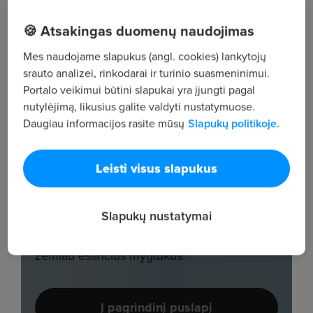
🍪 Atsakingas duomenų naudojimas
Mes naudojame slapukus (angl. cookies) lankytojų
srauto analizei, rinkodarai ir turinio suasmeninimui.
Portalo veikimui būtini slapukai yra įjungti pagal
nutylėjimą, likusius galite valdyti nustatymuose.
Daugiau informacijos rasite mūsų
Slapukų politikoje.
Leisti visus slapukus
Slapukų nustatymai