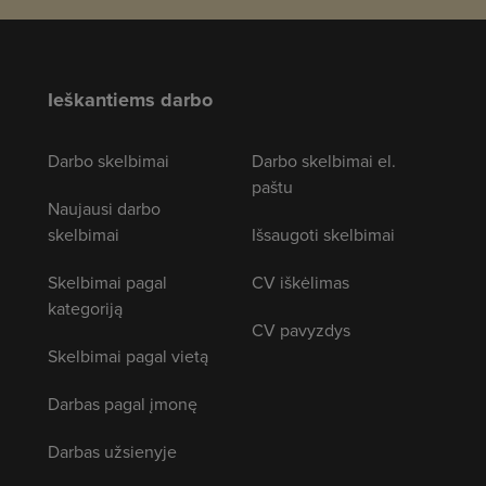
Ieškantiems darbo
Darbo skelbimai
Darbo skelbimai el.
paštu
Naujausi darbo
skelbimai
Išsaugoti skelbimai
Skelbimai pagal
CV iškėlimas
kategoriją
CV pavyzdys
Skelbimai pagal vietą
Darbas pagal įmonę
Darbas užsienyje