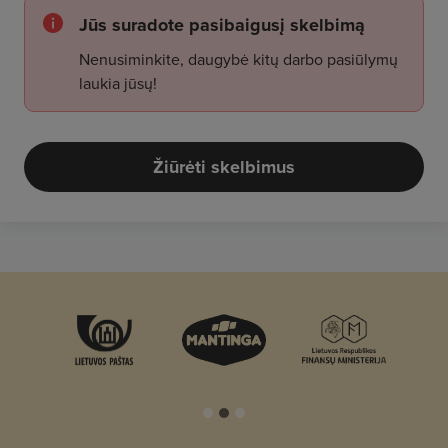
Jūs suradote pasibaigusį skelbimą
Nenusiminkite, daugybė kitų darbo pasiūlymų
laukia jūsų!
Žiūrėti skelbimus