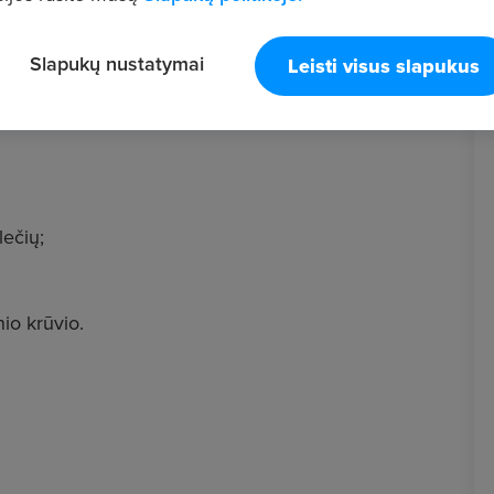
Slapukų nustatymai
Leisti visus slapukus
ečių;
io krūvio.