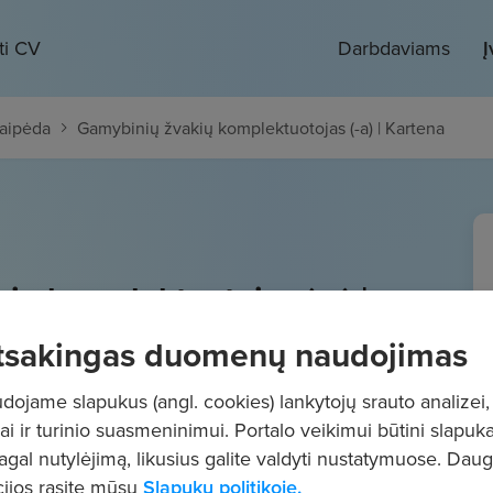
ti CV
Darbdaviams
Į
laipėda
Gamybinių žvakių komplektuotojas (-a) | Kartena
ių komplektuotojas (-a) |
tsakingas duomenų naudojimas
- 1250
€/mėn.
Prieš mokesčius
ojame slapukus (angl. cookies) lankytojų srauto analizei,
ai ir turinio suasmeninimui. Portalo veikimui būtini slapuka
pagal nutylėjimą, likusius galite valdyti nustatymuose. Dau
ijos rasite mūsų
Slapukų politikoje.