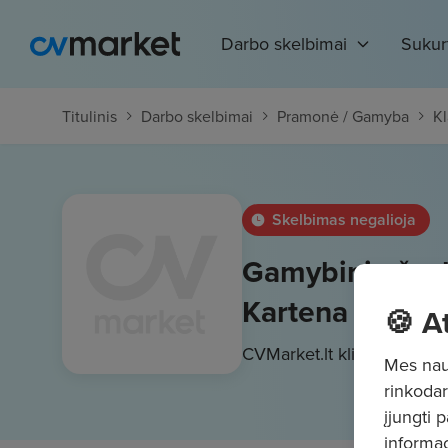
Darbo skelbimai
Sukur
Titulinis
Darbo skelbimai
Pramonė / Gamyba
K
Skelbimas negalioja
Gamybinių žvak
Kartena
🍪 A
CVMarket.lt klientas
1230 
Mes naud
rinkodar
įjungti 
informac