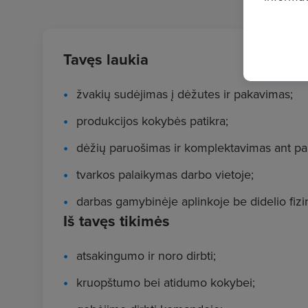
Tavęs laukia
žvakių sudėjimas į dėžutes ir pakavimas;
produkcijos kokybės patikra;
dėžių paruošimas ir komplektavimas ant pal
tvarkos palaikymas darbo vietoje;
darbas gamybinėje aplinkoje be didelio fizin
Iš tavęs tikimės
atsakingumo ir noro dirbti;
kruopštumo bei atidumo kokybei;