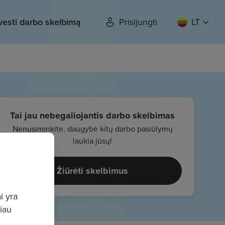
vesti darbo skelbimą
Prisijungti
LT
Tai jau nebegaliojantis darbo skelbimas
Nenusiminkite, daugybė kitų darbo pasiūlymų
laukia jūsų!
Žiūrėti skelbimus
i yra
giau