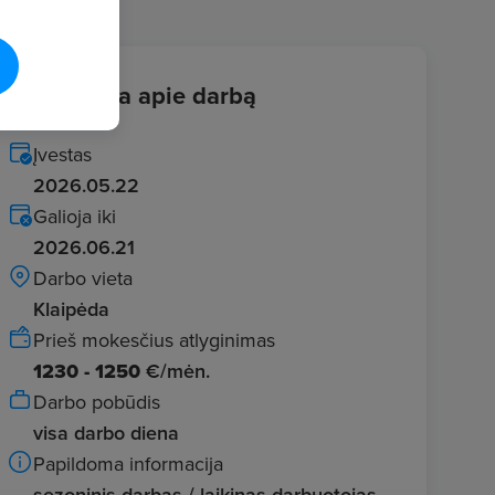
Informacija apie darbą
Įvestas
2026.05.22
Galioja iki
2026.06.21
Darbo vieta
Klaipėda
Prieš mokesčius atlyginimas
1230 - 1250
€/mėn.
Darbo pobūdis
visa darbo diena
Papildoma informacija
sezoninis darbas / laikinas darbuotojas