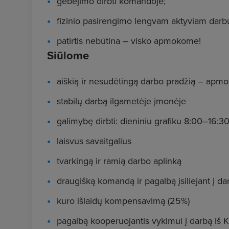
gebėjimo dirbti komandoje;
fizinio pasirengimo lengvam aktyviam darbu
patirtis nebūtina – visko apmokome!
Siūlome
aiškią ir nesudėtingą darbo pradžią – apmo
stabilų darbą ilgametėje įmonėje
galimybę dirbti: dieniniu grafiku 8:00–16:3
laisvus savaitgalius
tvarkingą ir ramią darbo aplinką
draugišką komandą ir pagalbą įsiliejant į da
kuro išlaidų kompensavimą (25%)
pagalbą kooperuojantis vykimui į darbą iš K