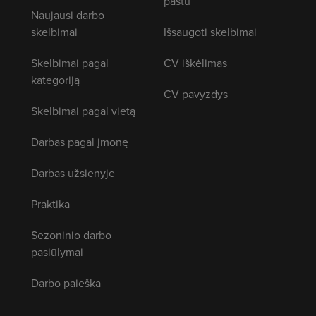
paštu
Naujausi darbo
skelbimai
Išsaugoti skelbimai
Skelbimai pagal
CV iškėlimas
kategoriją
CV pavyzdys
Skelbimai pagal vietą
Darbas pagal įmonę
Darbas užsienyje
Praktika
Sezoninio darbo
pasiūlymai
Darbo paieška