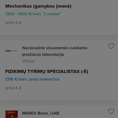
Mechanikas (gamybos įmonė)
1300 - 1600 €/mėn. "į rankas"
prieš 4 d.
Nacionalinė visuomenės sveikatos
priežiūros laboratorija
Vilnius
FIZIKINIŲ TYRIMŲ SPECIALISTAS (-Ė)
1316 €/mėn. prieš mokesčius
prieš 4 d.
MAREX Boats, UAB