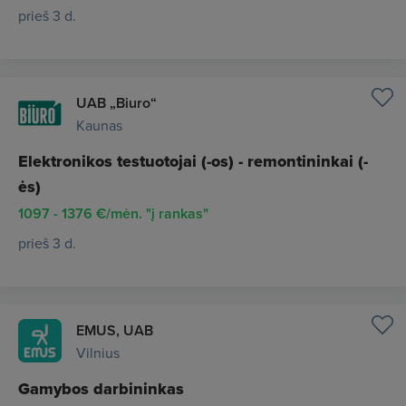
prieš 3 d.
UAB „Biuro“
Kaunas
Elektronikos testuotojai (-os) - remontininkai (-
ės)
1097 - 1376 €/mėn. "į rankas"
prieš 3 d.
EMUS, UAB
Vilnius
Gamybos darbininkas