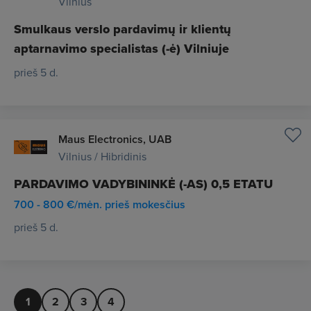
Vilnius
Smulkaus verslo pardavimų ir klientų
aptarnavimo specialistas (-ė) Vilniuje
prieš 5 d.
Maus Electronics, UAB
Vilnius / Hibridinis
PARDAVIMO VADYBININKĖ (-AS) 0,5 ETATU
700 - 800 €/mėn. prieš mokesčius
prieš 5 d.
1
2
3
4