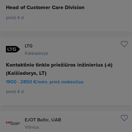
Head of Customer Care Division
prieš 4 d.
LTG
Kaišiadorys
Kontaktinio tinklo priežiūros inžinierius (-ė)
(Kaišiadorys, LT)
1900 - 2850 €/mėn. prieš mokesčius
prieš 4 d.
EJOT Baltic, UAB
Vilnius