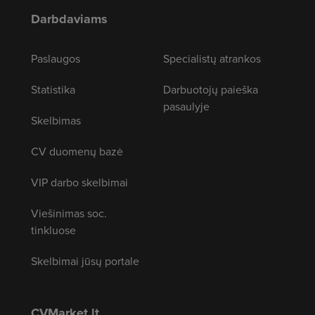
Darbdaviams
Paslaugos
Specialistų atrankos
Statistika
Darbuotojų paieška
pasaulyje
Skelbimas
CV duomenų bazė
VIP darbo skelbimai
Viešinimas soc.
tinkluose
Skelbimai jūsų portale
CVMarket.lt