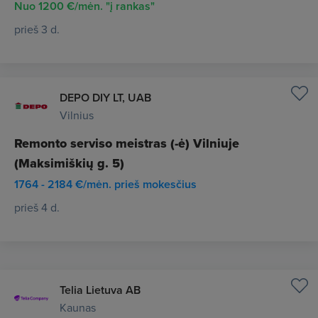
Nuo 1200 €/mėn. "į rankas"
prieš 3 d.
DEPO DIY LT, UAB
Vilnius
Remonto serviso meistras (-ė) Vilniuje
(Maksimiškių g. 5)
1764 - 2184 €/mėn. prieš mokesčius
prieš 4 d.
Telia Lietuva AB
Kaunas