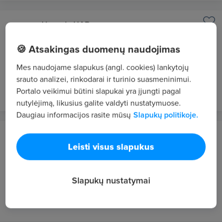
Hansab, UAB
Vilnius
🍪 Atsakingas duomenų naudojimas
REMONTO TECHNIKAS
Mes naudojame slapukus (angl. cookies) lankytojų
1700 - 1900 €/mėn. prieš mokesčius
srauto analizei, rinkodarai ir turinio suasmeninimui.
prieš 1 d.
NAUJAS
Portalo veikimui būtini slapukai yra įjungti pagal
nutylėjimą, likusius galite valdyti nustatymuose.
Daugiau informacijos rasite mūsų
Slapukų politikoje.
Hansab, UAB
Leisti visus slapukus
Panevėžys
Klientų aptarnavimo inžinierius PANEVĖŽYS
Slapukų nustatymai
1900 - 2500 €/mėn. prieš mokesčius
prieš 1 d.
NAUJAS