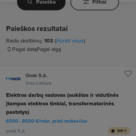
Paieška
Filtrai
Paieškos rezultatai
Rasta skelbimų:
103
(
žiūrėti visus
)
Pagal datą
Pagal algą
Onde S.A.
Visa Lietuva
Elektros darbų vadovas (aukštos ir vidutinės
įtampos elektros tinklai, transformatorinės
pastotys)
6500 - 8500 €/mėn. prieš mokesčius
prieš 5 d.
VIP 1