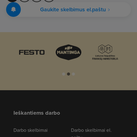
Gaukite skelbimus el.paštu
Ieškantiems darbo
Darbo skelbimai
Darbo skelbimai el.