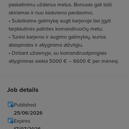
paskatinimu uždarius metus. Bonusas gali būti
skiriamas ir nuo kiekvieno pardavimo;
• Suteiksime galimybę augti karjeroje bei įgyti
tarptautinės patirties komandiruočių metu;
• Turėsi karjeros ir augimo galimybių, kurios
atsispindės ir atlyginimo atžvilgiu.
• Dirbant užsienyje, su komandiruotpinigiais
atlyginimas siekia 5000 € – 6600 € per mėnesį.
Job details
Published
25/06/2026
Expires
17/07/2026