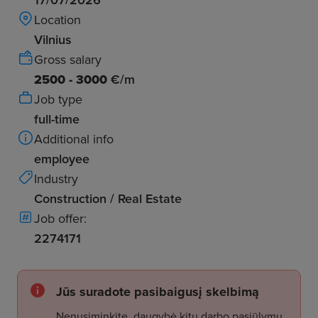
Location
Vilnius
Gross salary
2500 - 3000
€/m
Job type
full-time
Additional info
employee
Industry
Construction / Real Estate
Job offer:
2274171
Jūs suradote pasibaigusį skelbimą
Nenusiminkite, daugybė kitų darbo pasiūlymų