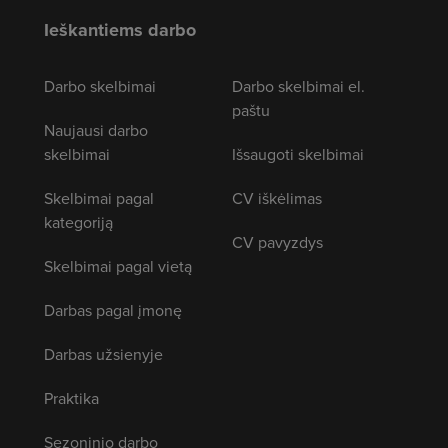
Ieškantiems darbo
Darbo skelbimai
Darbo skelbimai el.
paštu
Naujausi darbo
skelbimai
Išsaugoti skelbimai
Skelbimai pagal
CV iškėlimas
kategoriją
CV pavyzdys
Skelbimai pagal vietą
Darbas pagal įmonę
Darbas užsienyje
Praktika
Sezoninio darbo