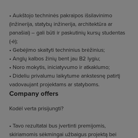
• Aukštojo techninės pakraipos išsilavinimo
(inžinerija, statybų inžinerija, architektūra ar
panašiai) – gali būti ir paskutinių kursų studentas
(-ė);
• Gebėjimo skaityti techninius brėžinius;
• Anglų kalbos žinių bent jau B2 lygiu;
• Noro mokytis, iniciatyvumo ir atkaklumo;
• Dideliu privalumu laikytume ankstesnę patirtį
vadovaujant projektams ar statyboms.
Company offers
Kodėl verta prisijungti?
• Tavo rezultatai bus įvertinti premijomis,
skiriamomis sėkmingai užbaigus projektą bei