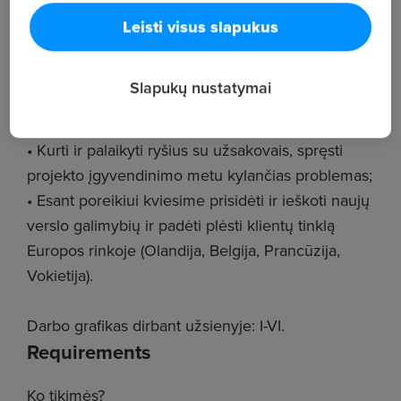
Leisti visus slapukus
• Koordinuoti projekto įgyvendinimo procesą –
nuo jo prisiėmimo iki baigiamojo akto pasirašymo;
Slapukų nustatymai
• Mokytis ir vadovauti montuotojų komandai,
paskirstyti jiems darbus;
• Kurti ir palaikyti ryšius su užsakovais, spręsti
projekto įgyvendinimo metu kylančias problemas;
• Esant poreikiui kviesime prisidėti ir ieškoti naujų
verslo galimybių ir padėti plėsti klientų tinklą
Europos rinkoje (Olandija, Belgija, Prancūzija,
Vokietija).
Darbo grafikas dirbant užsienyje: I-VI.
Requirements
Ko tikimės?