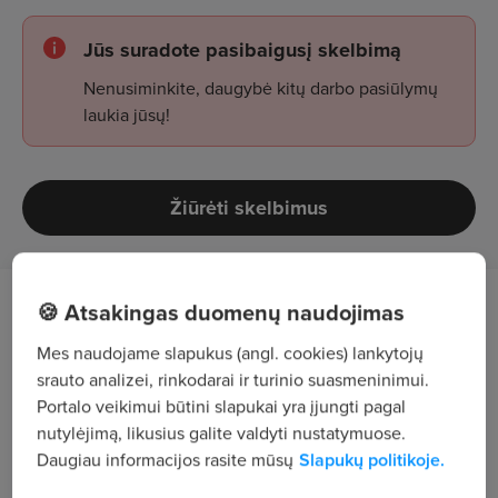
Jūs suradote pasibaigusį skelbimą
Nenusiminkite, daugybė kitų darbo pasiūlymų
laukia jūsų!
Žiūrėti skelbimus
🍪 Atsakingas duomenų naudojimas
Job Description
Mes naudojame slapukus (angl. cookies) lankytojų
Ieškai karjeros galimybių statybų sektoriuje ir nori
srauto analizei, rinkodarai ir turinio suasmeninimui.
įgyti patirties tarptautinėje aplinkoje? Ši pozicija
Portalo veikimui būtini slapukai yra įjungti pagal
nutylėjimą, likusius galite valdyti nustatymuose.
skirta Tau!
Daugiau informacijos rasite mūsų
Slapukų politikoje.
Tau patikėsime: