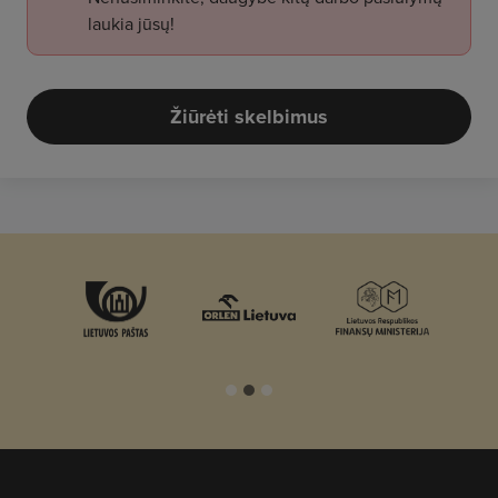
laukia jūsų!
Žiūrėti skelbimus