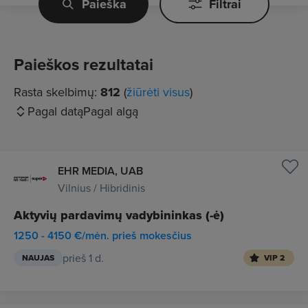
Paieška
Filtrai
Paieškos rezultatai
Rasta skelbimų:
812
(
žiūrėti visus
)
Pagal datą
Pagal algą
EHR MEDIA, UAB
Vilnius / Hibridinis
Aktyvių pardavimų vadybininkas (-ė)
1250 - 4150 €/mėn. prieš mokesčius
prieš 1 d.
NAUJAS
VIP 2