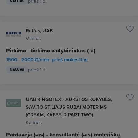
prieš 1 d.
NAUJAS
Ruffus, UAB
Vilnius
Pirkimo - tiekimo vadybininkas (-ė)
1500 - 2000 €/mėn. prieš mokesčius
prieš 1 d.
NAUJAS
UAB RINGOTEX - AUKŠTOS KOKYBĖS,
SAVITO STILIAUS RŪBAI MOTERIMS
(CREAM, KAFFE IR PART TWO)
Kaunas
Pardavėja (-as) - konsultantė (-as) moteriškų