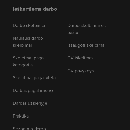
Ieškantiems darbo
Darbo skelbimai
Darbo skelbimai el.
paštu
Naujausi darbo
skelbimai
Išsaugoti skelbimai
Skelbimai pagal
CV iškėlimas
kategoriją
CV pavyzdys
Skelbimai pagal vietą
Darbas pagal įmonę
Darbas užsienyje
Praktika
Sezoninio darbo