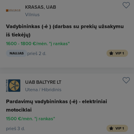
KRASAS, UAB
Vilnius
Vadybininkas (-ė ) (darbas su prekių užsakymu
iš tiekėjų)
1600 - 1800 €/mėn. "į rankas"
prieš 2 d.
NAUJAS
VIP 1
UAB BALTYRE LT
Utena / Hibridinis
Pardavimų vadybininkas (-ė) - elektriniai
motociklai
1500 €/mėn. "į rankas"
prieš 3 d.
VIP 1