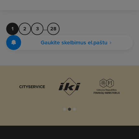
1
2
3
...
28
Gaukite skelbimus el.paštu