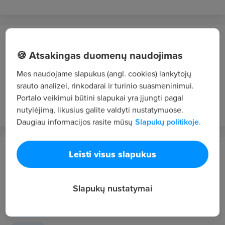
AP TRADE, UAB
Vilnius
🍪 Atsakingas duomenų naudojimas
Sandėlio darbuotojas
Mes naudojame slapukus (angl. cookies) lankytojų
srauto analizei, rinkodarai ir turinio suasmeninimui.
1250 - 1400 €/mėn. "į rankas"
Portalo veikimui būtini slapukai yra įjungti pagal
prieš 1 sav.
VIP 1
nutylėjimą, likusius galite valdyti nustatymuose.
Daugiau informacijos rasite mūsų
Slapukų politikoje.
Lidl Lietuva, UAB
Leisti visus slapukus
Marijampolė
Valytojas (-a) Marijampolėje (Palangos g.) (0,25
Slapukų nustatymai
etatu)
289 - 337 €/mėn. prieš mokesčius