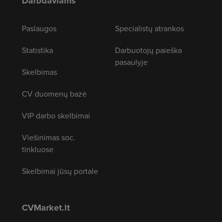
Darbdaviams
Paslaugos
Specialistų atrankos
Statistika
Darbuotojų paieška
pasaulyje
Skelbimas
CV duomenų bazė
VIP darbo skelbimai
Viešinimas soc.
tinkluose
Skelbimai jūsų portale
CVMarket.lt