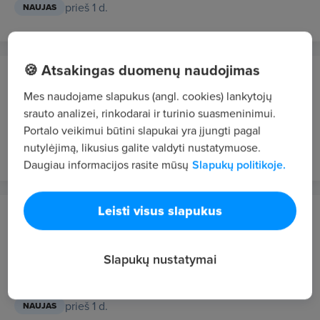
prieš 1 d.
NAUJAS
🍪 Atsakingas duomenų naudojimas
Rimi Lietuva
Vilnius
Mes naudojame slapukus (angl. cookies) lankytojų
srauto analizei, rinkodarai ir turinio suasmeninimui.
Direktorius (-ė)
Portalo veikimui būtini slapukai yra įjungti pagal
prieš 1 d.
nutylėjimą, likusius galite valdyti nustatymuose.
NAUJAS
Daugiau informacijos rasite mūsų
Slapukų politikoje.
Leisti visus slapukus
Kertinis valstybės telekomunikacijų centras
Vilnius
Slapukų nustatymai
Logistikos specialistas
2032 - 2913 €/mėn. prieš mokesčius
prieš 1 d.
NAUJAS