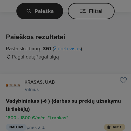
Paieška
Filtrai
Paieškos rezultatai
Rasta skelbimų:
361
(
žiūrėti visus
)
Pagal datą
Pagal algą
KRASAS, UAB
Vilnius
Vadybininkas (-ė ) (darbas su prekių užsakymu
iš tiekėjų)
1600 - 1800 €/mėn. "į rankas"
prieš 2 d.
NAUJAS
VIP 1