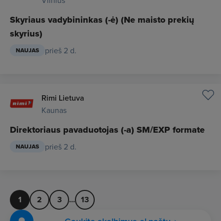
Vilnius
Skyriaus vadybininkas (-ė) (Ne maisto prekių
skyrius)
prieš 2 d.
NAUJAS
Rimi Lietuva
Kaunas
Direktoriaus pavaduotojas (-a) SM/EXP formate
prieš 2 d.
NAUJAS
1
2
3
...
13