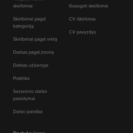
skelbimai
Išsaugoti skelbimai
Skelbimai pagal
CV iškėlimas
kategoriją
CV pavyzdys
Skelbimai pagal vietą
Darbas pagal įmonę
Darbas užsienyje
Praktika
Sezoninio darbo
pasiūlymai
Darbo paieška