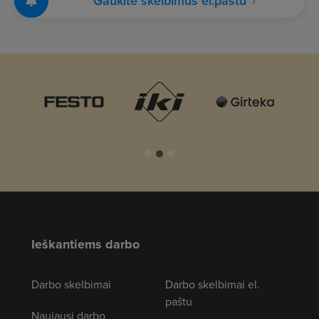
Gaukite skelbimus el.paštu
Ieškantiems darbo
Darbo skelbimai
Darbo skelbimai el.
paštu
Naujausi darbo