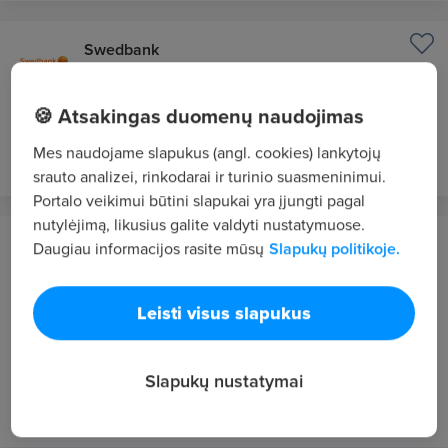
Swedbank
Vilnius / Hibridinis
Faktoringo verslo klientų specialistas (-ė)
🍪 Atsakingas duomenų naudojimas
prieš 1 d.
NAUJAS
Mes naudojame slapukus (angl. cookies) lankytojų
srauto analizei, rinkodarai ir turinio suasmeninimui.
Portalo veikimui būtini slapukai yra įjungti pagal
nutylėjimą, likusius galite valdyti nustatymuose.
Danske Bank A/S Lietuvos filialas
Daugiau informacijos rasite mūsų
Slapukų politikoje.
Vilnius
Business Manager in Human - Centered Design
Leisti visus slapukus
Center of Excellende (HCD COE)
2760 - 4140 €/mėn. prieš mokesčius
Slapukų nustatymai
prieš 1 d.
NAUJAS