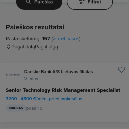
Paieška
Filtrai
Paieškos rezultatai
Rasta skelbimų:
157
(
žiūrėti visus
)
Pagal datą
Pagal algą
Danske Bank A/S Lietuvos filialas
Vilnius
Senior Technology Risk Management Specialist
3200 - 4800 €/mėn. prieš mokesčius
prieš 1 d.
NAUJAS