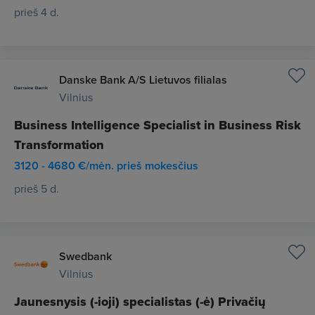
prieš 4 d.
Danske Bank A/S Lietuvos filialas
Vilnius
Business Intelligence Specialist in Business Risk
Transformation
3120 - 4680 €/mėn. prieš mokesčius
prieš 5 d.
Swedbank
Vilnius
Jaunesnysis (-ioji) specialistas (-ė) Privačių