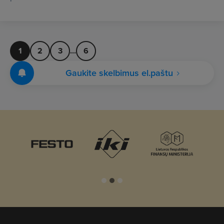
1
2
3
...
6
Gaukite skelbimus el.paštu