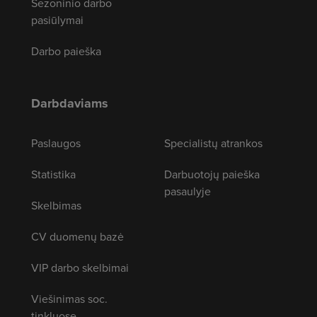
Sezoninio darbo
pasiūlymai
Darbo paieška
Darbdaviams
Paslaugos
Specialistų atrankos
Statistika
Darbuotojų paieška
pasaulyje
Skelbimas
CV duomenų bazė
VIP darbo skelbimai
Viešinimas soc.
tinkluose