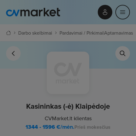
Darbo skelbimai
Pardavimai / Pirkimai
|
Aptarnavimas
Kasininkas (-ė) Klaipėdoje
CVMarket.lt klientas
1344 - 1596
€/mėn.
Prieš mokesčius