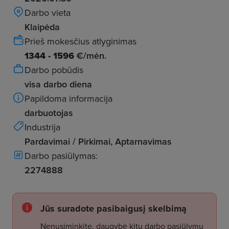
Darbo vieta
Klaipėda
Prieš mokesčius atlyginimas
1344 - 1596
€/mėn.
Darbo pobūdis
visa darbo diena
Papildoma informacija
darbuotojas
Industrija
Pardavimai / Pirkimai, Aptarnavimas
Darbo pasiūlymas:
2274888
Jūs suradote pasibaigusį skelbimą
Nenusiminkite, daugybė kitų darbo pasiūlymų