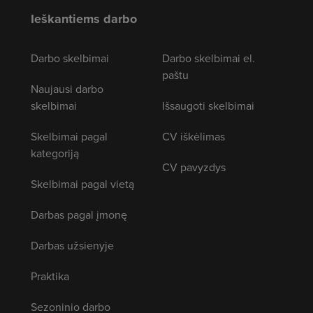
Ieškantiems darbo
Darbo skelbimai
Darbo skelbimai el.
paštu
Naujausi darbo
skelbimai
Išsaugoti skelbimai
Skelbimai pagal
CV iškėlimas
kategoriją
CV pavyzdys
Skelbimai pagal vietą
Darbas pagal įmonę
Darbas užsienyje
Praktika
Sezoninio darbo