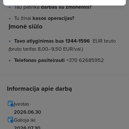
Tau patinka
darbas su žmonėmis?
Tu žinai
kasos operacijas?
Įmonė siūlo
Tavo atlyginimas bus 1344-1596
EUR bruto
(bruto tarifas 8,00–9,50 EUR/val.)
Telefonas pasiteirauti
+370 62685952
Informacija apie darbą
Įvestas
2026.06.30
Galioja iki
2026.07.30