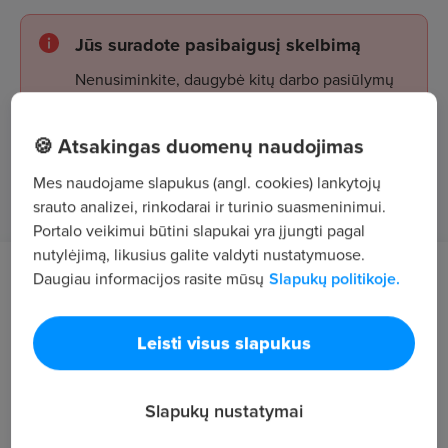
Jūs suradote pasibaigusį skelbimą
Nenusiminkite, daugybė kitų darbo pasiūlymų
laukia jūsų!
🍪 Atsakingas duomenų naudojimas
Mes naudojame slapukus (angl. cookies) lankytojų
Žiūrėti skelbimus
srauto analizei, rinkodarai ir turinio suasmeninimui.
Portalo veikimui būtini slapukai yra įjungti pagal
nutylėjimą, likusius galite valdyti nustatymuose.
Daugiau informacijos rasite mūsų
Slapukų politikoje.
Darbo aprašymas
Aptarnauti klientus pagal DEPO klientų
Leisti visus slapukus
aptarnavimo ir pardavimo standartą ir tiksliai atlikti
kasos operacijas
Slapukų nustatymai
Reikalavimai