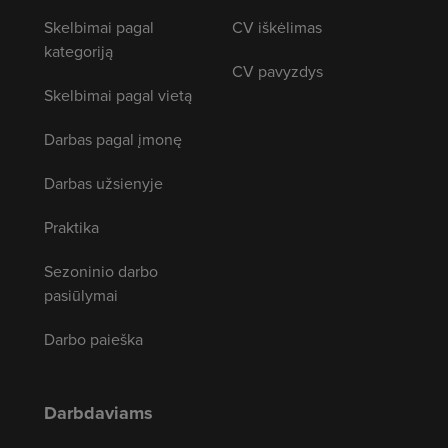
Skelbimai pagal
CV iškėlimas
kategoriją
CV pavyzdys
Skelbimai pagal vietą
Darbas pagal įmonę
Darbas užsienyje
Praktika
Sezoninio darbo
pasiūlymai
Darbo paieška
Darbdaviams