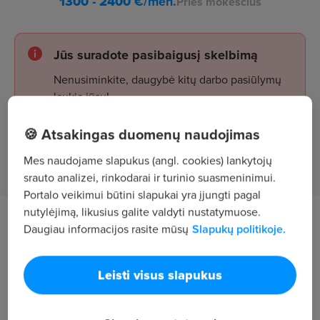
1300 - 2400
€/mėn.
Prieš mokesčius
Jūs suradote pasibaigusį skelbimą
Nenusiminkite, daugybė kitų darbo pasiūlymų
laukia jūsų!
🍪 Atsakingas duomenų naudojimas
Žiūrėti skelbimus
Mes naudojame slapukus (angl. cookies) lankytojų
srauto analizei, rinkodarai ir turinio suasmeninimui.
Portalo veikimui būtini slapukai yra įjungti pagal
nutylėjimą, likusius galite valdyti nustatymuose.
Darbo aprašymas
Daugiau informacijos rasite mūsų
Slapukų politikoje.
Pareigos - plataus profilio darbuotojas (-a)
Leisti visus slapukus
Mandagus, greitas ir kokybiškas klientų
aptarnavimas