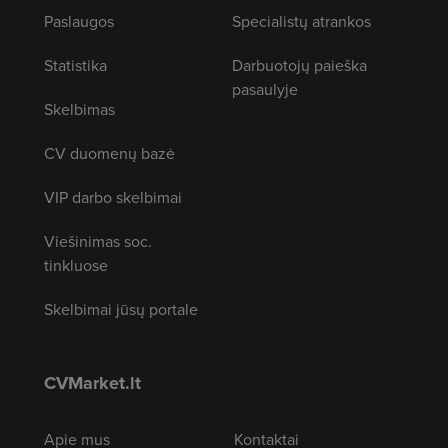
Paslaugos
Specialistų atrankos
Statistika
Darbuotojų paieška
pasaulyje
Skelbimas
CV duomenų bazė
VIP darbo skelbimai
Viešinimas soc.
tinkluose
Skelbimai jūsų portale
CVMarket.lt
Apie mus
Kontaktai