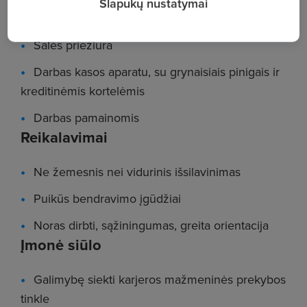
Slapukų nustatymai
Prekių krovimas, tvarkymas
Salės priežiūra
Darbas kasos aparatu, su grynaisiais pinigais ir
kreditinėmis kortelėmis
Darbas pamainomis
Reikalavimai
Ne žemesnis nei vidurinis išsilavinimas
Puikūs bendravimo įgūdžiai
Noras dirbti, sąžiningumas, greita orientacija
Įmonė siūlo
Galimybę siekti karjeros mažmeninės prekybos
tinkle