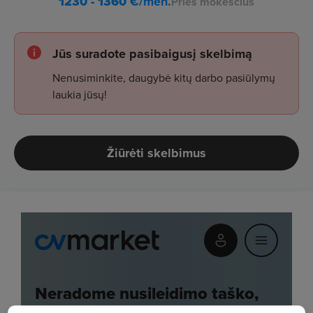
1230 - 1360
€/mėn.
Prieš mokesčius
Jūs suradote pasibaigusį skelbimą
Nenusiminkite, daugybė kitų darbo pasiūlymų
laukia jūsų!
Žiūrėti skelbimus