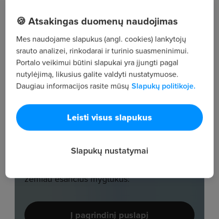
🍪 Atsakingas duomenų naudojimas
Mes naudojame slapukus (angl. cookies) lankytojų
srauto analizei, rinkodarai ir turinio suasmeninimui.
Portalo veikimui būtini slapukai yra įjungti pagal
nutylėjimą, likusius galite valdyti nustatymuose.
Daugiau informacijos rasite mūsų
Slapukų politikoje.
Leisti visus slapukus
Slapukų nustatymai