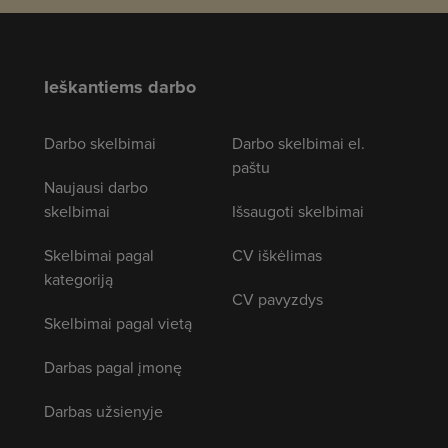
Ieškantiems darbo
Darbo skelbimai
Darbo skelbimai el.
paštu
Naujausi darbo
skelbimai
Išsaugoti skelbimai
Skelbimai pagal
CV iškėlimas
kategoriją
CV pavyzdys
Skelbimai pagal vietą
Darbas pagal įmonę
Darbas užsienyje