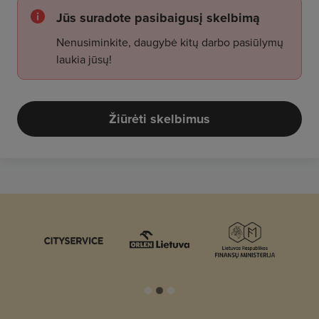
Jūs suradote pasibaigusį skelbimą
Nenusiminkite, daugybė kitų darbo pasiūlymų
laukia jūsų!
Žiūrėti skelbimus