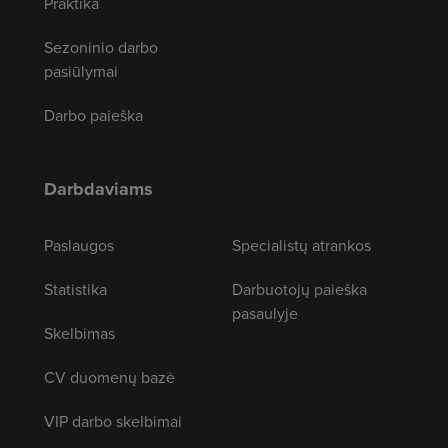
Praktika
Sezoninio darbo
pasiūlymai
Darbo paieška
Darbdaviams
Paslaugos
Specialistų atrankos
Statistika
Darbuotojų paieška
pasaulyje
Skelbimas
CV duomenų bazė
VIP darbo skelbimai