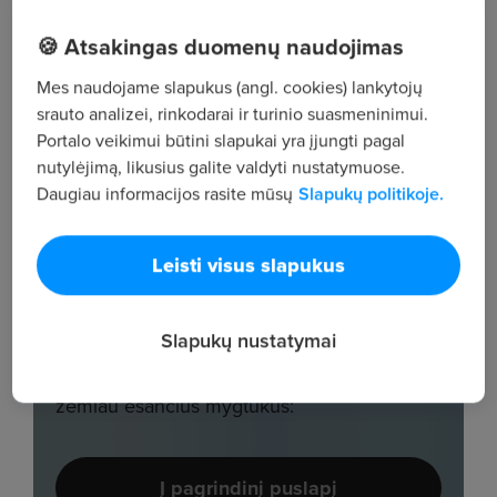
🍪 Atsakingas duomenų naudojimas
Mes naudojame slapukus (angl. cookies) lankytojų
srauto analizei, rinkodarai ir turinio suasmeninimui.
Portalo veikimui būtini slapukai yra įjungti pagal
nutylėjimą, likusius galite valdyti nustatymuose.
Daugiau informacijos rasite mūsų
Slapukų politikoje.
Leisti visus slapukus
Slapukų nustatymai