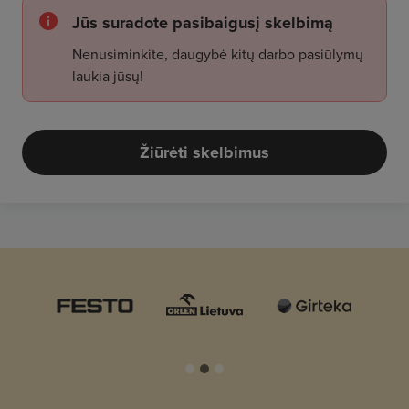
Jūs suradote pasibaigusį skelbimą
Nenusiminkite, daugybė kitų darbo pasiūlymų
laukia jūsų!
Žiūrėti skelbimus