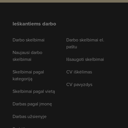
Ieškantiems darbo
Darbo skelbimai
Darbo skelbimai el.
paštu
Naujausi darbo
skelbimai
Išsaugoti skelbimai
Skelbimai pagal
CV iškėlimas
kategoriją
CV pavyzdys
Skelbimai pagal vietą
Darbas pagal įmonę
Darbas užsienyje