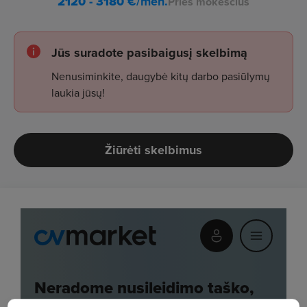
2120 - 3180
€/mėn.
Prieš mokesčius
Jūs suradote pasibaigusį skelbimą
Nenusiminkite, daugybė kitų darbo pasiūlymų
laukia jūsų!
Žiūrėti skelbimus