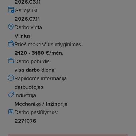
2026.06.11
Galioja iki
2026.07.11
Darbo vieta
Vilnius
Prieš mokesčius atlyginimas
2120 - 3180
€/mėn.
Darbo pobūdis
visa darbo diena
Papildoma informacija
darbuotojas
Industrija
Mechanika / Inžinerija
Darbo pasiūlymas:
2271076