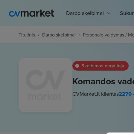
Darbo skelbimai
Sukur
Titulinis
Darbo skelbimai
Personalo valdymas / M
Skelbimas negalioja
Komandos vadov
CVMarket.lt klientas
2270 