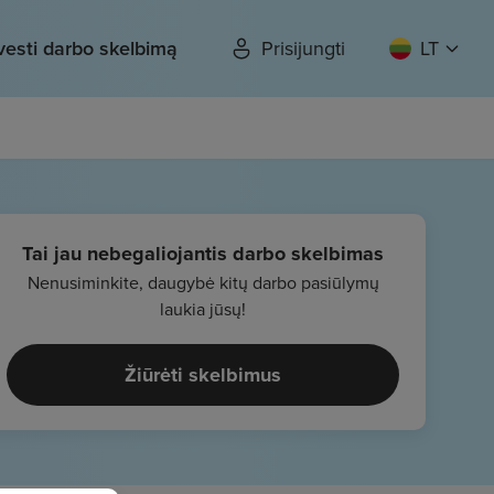
vesti darbo skelbimą
Prisijungti
LT
Tai jau nebegaliojantis darbo skelbimas
Nenusiminkite, daugybė kitų darbo pasiūlymų
laukia jūsų!
Žiūrėti skelbimus