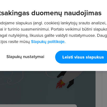
tsakingas duomenų naudojimas
ojame slapukus (angl. cookies) lankytojų srauto analizei,
ai ir turinio suasmeninimui. Portalo veikimui būtini slapuka
pagal nutylėjimą, likusius galite valdyti nustatymuose. Dau
ijos rasite mūsų
Slapukų politikoje.
Slapukų nustatymai
Leisti visus slapukus