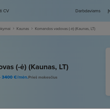
ti CV
Darbdaviams
Į
okymai
Kaunas
Komandos vadovas (-ė) (Kaunas, LT)
as (-ė) (Kaunas, LT)
- 3400
€/mėn.
Prieš mokesčius