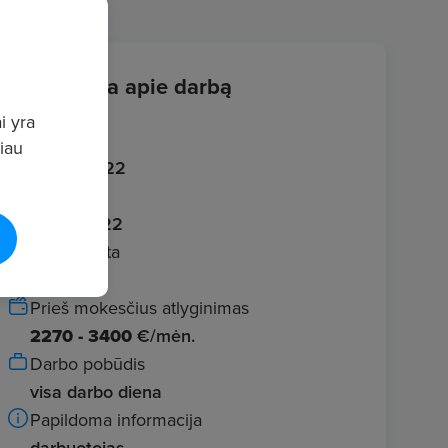
Informacija apie darbą
i yra
Įvestas
giau
2026.06.22
Galioja iki
2026.07.22
Darbo vieta
Kaunas
Prieš mokesčius atlyginimas
2270 - 3400
€/mėn.
Darbo pobūdis
visa darbo diena
Papildoma informacija
darbuotojas