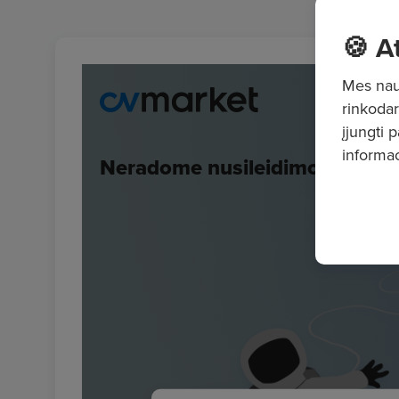
🍪 A
Mes naud
rinkodar
įjungti 
informac