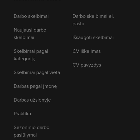
Darbo skelbimai
Darbo skelbimai el.
paštu
Naujausi darbo
skelbimai
Išsaugoti skelbimai
Skelbimai pagal
CV iškėlimas
kategoriją
CV pavyzdys
Skelbimai pagal vietą
Darbas pagal įmonę
Darbas užsienyje
Praktika
Sezoninio darbo
pasiūlymai