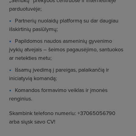
„Senukų“ prekybos centruose ir internetinėje
parduotuvėje;
Partnerių nuolaidų platformą su dar daugiau
išskirtinių pasiūlymų;
Papildomos naudos asmeninių gyvenimo
įvykių atvejais – šeimos pagausėjimo, santuokos
ar netekties metu;
Išsamų įvedimą į pareigas, palaikančią ir
iniciatyvią komandą;
Komandos formavimo veiklas ir įmonės
renginius.
Skambink telefono numeriu: +37065056790
arba siųsk savo CV!