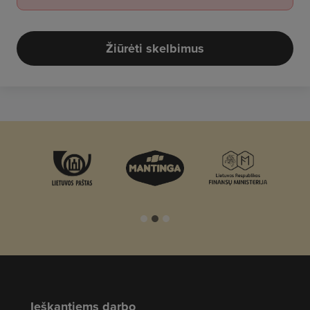
Žiūrėti skelbimus
Ieškantiems darbo