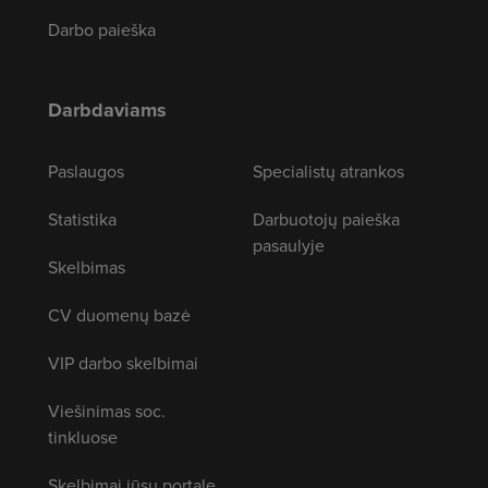
Darbo paieška
Darbdaviams
Paslaugos
Specialistų atrankos
Statistika
Darbuotojų paieška
pasaulyje
Skelbimas
CV duomenų bazė
VIP darbo skelbimai
Viešinimas soc.
tinkluose
Skelbimai jūsų portale