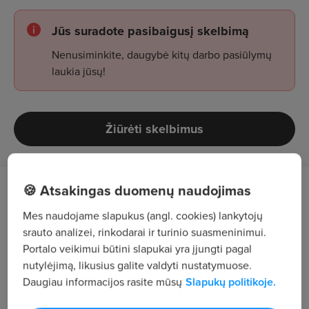
Jūs suradote pasibaigusį skelbimą
Nenusiminkite, daugybė kitų darbo pasiūlymų
laukia jūsų!
Žiūrėti skelbimus
🍪 Atsakingas duomenų naudojimas
Tavo atsakomybės:
Mes naudojame slapukus (angl. cookies) lankytojų
atrinktų prekių skaičiavimas;
srauto analizei, rinkodarai ir turinio suasmeninimui.
Portalo veikimui būtini slapukai yra įjungti pagal
kokybės tikrinimas;
nutylėjimą, likusius galite valdyti nustatymuose.
Daugiau informacijos rasite mūsų
Slapukų politikoje.
darbas kaupikliu.
Tikimės, kad: