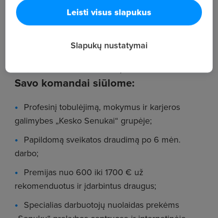
Leisti visus slapukus
turi panašios darbo patirties – ją laikytume
privalumu;
Slapukų nustatymai
gali dirbti dviem pamainomis (I sav. 6:00 - 14:30
val.; II sav. 13:30 - 22:00 val.).
Savo komandai siūlome:
Profesinį tobulėjimą, mokymus ir karjeros
galimybes „Kesko Senukai“ grupėje;
Papildomą sveikatos draudimą po 6 mėn.
darbo;
Premijas nuo 600 iki 1700 € už
rekomenduotus ir įdarbintus draugus;
Specialias darbuotojų nuolaidas prekėms