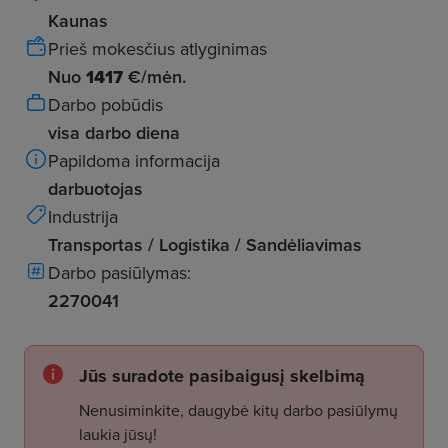
Kaunas
Prieš mokesčius atlyginimas
Nuo
1417
€/mėn.
Darbo pobūdis
visa darbo diena
Papildoma informacija
darbuotojas
Industrija
Transportas / Logistika / Sandėliavimas
Darbo pasiūlymas:
2270041
Jūs suradote pasibaigusį skelbimą
Nenusiminkite, daugybė kitų darbo pasiūlymų
laukia jūsų!