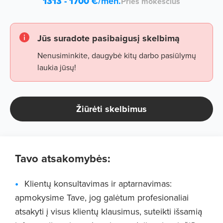
1313 - 1700
€/mėn.
Prieš mokesčius
Jūs suradote pasibaigusį skelbimą
Nenusiminkite, daugybė kitų darbo pasiūlymų
laukia jūsų!
Žiūrėti skelbimus
Tavo atsakomybės:
Klientų konsultavimas ir aptarnavimas:
apmokysime Tave, jog galėtum profesionaliai
atsakyti į visus klientų klausimus, suteikti išsamią