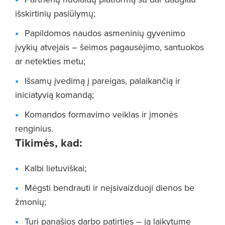
išskirtinių pasiūlymų;
Papildomos naudos asmeninių gyvenimo
įvykių atvejais – šeimos pagausėjimo, santuokos
ar netekties metu;
Išsamų įvedimą į pareigas, palaikančią ir
iniciatyvią komandą;
Komandos formavimo veiklas ir įmonės
renginius.
Tikimės, kad:
Kalbi lietuviškai;
Mėgsti bendrauti ir neįsivaizduoji dienos be
žmonių;
Turi panašios darbo patirties – ją laikytume