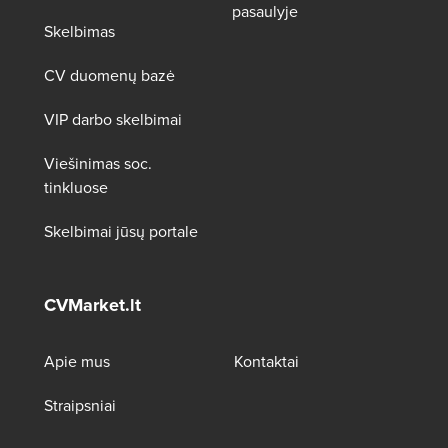
pasaulyje
Skelbimas
CV duomenų bazė
VIP darbo skelbimai
Viešinimas soc.
tinkluose
Skelbimai jūsų portale
CVMarket.lt
Apie mus
Kontaktai
Straipsniai