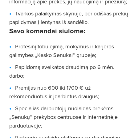
informaciją apie prekes, jų naudojimą ir priežiūrą;
Tvarkos palaikymas skyriuje, periodiškas prekių
papildymas į lentynas iš sandėlio.
Savo komandai siūlome:
Profesinį tobulėjimą, mokymus ir karjeros
galimybes „Kesko Senukai“ grupėje;
Papildomą sveikatos draudimą po 6 mėn.
darbo;
Premijas nuo 600 iki 1700 € už
rekomenduotus ir įdarbintus draugus;
Specialias darbuotojų nuolaidas prekėms
„Senukų“ prekybos centruose ir internetinėje
parduotuvėje;
Partnerių nuolaidų platformą su dar daugiau