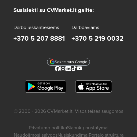
Susisiekti su CVMarket.lt galite:
Darbo ieškantiesiems
Darbdaviams
+370 5 207 8881
+370 5 219 0032
Sekite mus Google
© 2000 - 2026 CVMarket.lt. Visos teisės saugomos
Privatumo politika
Slapukų nustatymai
Naudojimosi sąlygos
Nusiskundimai
Portalo struktūra