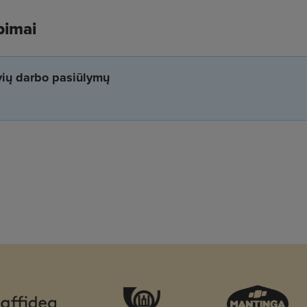
bimai
yvių darbo pasiūlymų