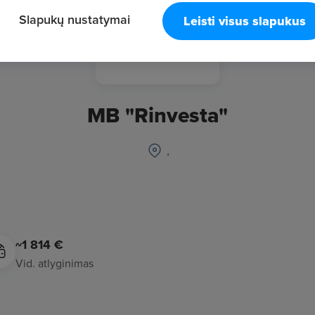
Slapukų nustatymai
Leisti visus slapukus
MB "Rinvesta"
,
~1 814 €
Vid. atlyginimas