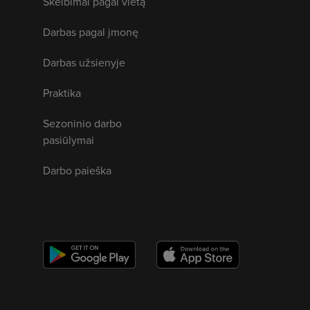
Skelbimai pagal vietą
Darbas pagal įmonę
Darbas užsienyje
Praktika
Sezoninio darbo
pasiūlymai
Darbo paieška