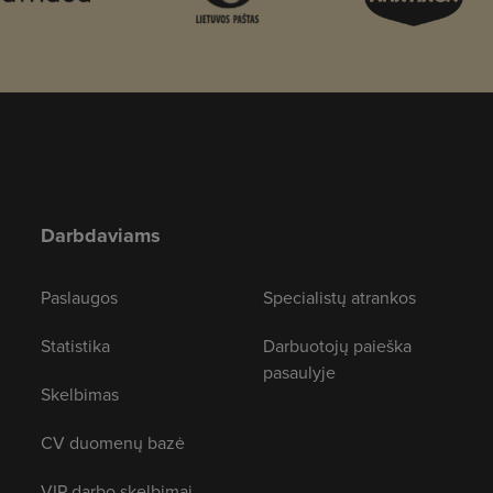
Darbdaviams
Paslaugos
Specialistų atrankos
Statistika
Darbuotojų paieška
pasaulyje
Skelbimas
CV duomenų bazė
VIP darbo skelbimai