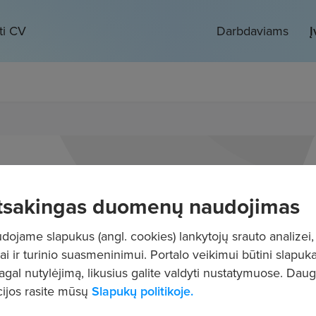
ti CV
Darbdaviams
Į
tsakingas duomenų naudojimas
ojame slapukus (angl. cookies) lankytojų srauto analizei,
ai ir turinio suasmeninimui. Portalo veikimui būtini slapuka
pagal nutylėjimą, likusius galite valdyti nustatymuose. Dau
ijos rasite mūsų
Slapukų politikoje.