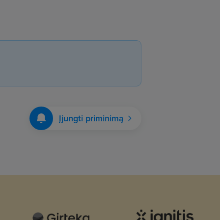
Įjungti priminimą