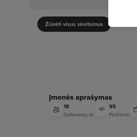
Žiūrėti visus skelbimus
Įmonės aprašymas
18
95
Darbuotojų sk.
Peržiūros