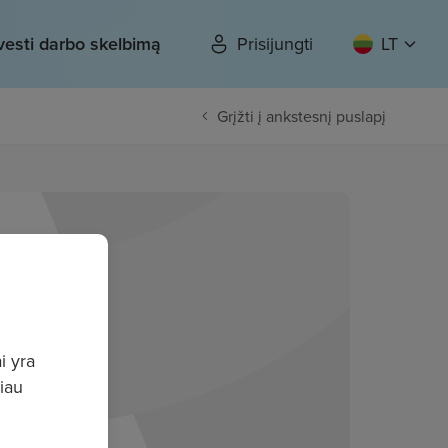
vesti darbo skelbimą
Prisijungti
LT
Grįžti į ankstesnį puslapį
i yra
giau