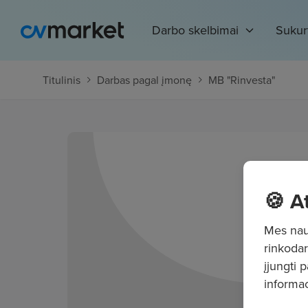
Darbo skelbimai
Sukur
Titulinis
Darbas pagal įmonę
MB "Rinvesta"
🍪 A
Mes naud
rinkodar
įjungti 
informac