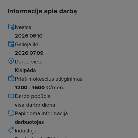
Informacija apie darbą
Įvestas
2026.06.10
Galioja iki
2026.07.09
Darbo vieta
Klaipėda
Prieš mokesčius atlyginimas
1200 - 1600
€/mėn.
Darbo pobūdis
visa darbo diena
Papildoma informacija
darbuotojas
Industrija