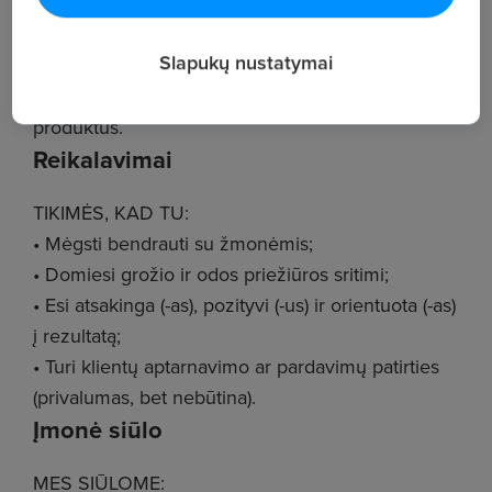
• Padėti parinkti tinkamiausius produktus;
• Siekti pardavimo rezultatų;
Slapukų nustatymai
• Užtikrinti aukštą klientų aptarnavimo kokybę;
• Dalyvauti mokymuose ir gilinti žinias apie
produktus.
Reikalavimai
TIKIMĖS, KAD TU:
• Mėgsti bendrauti su žmonėmis;
• Domiesi grožio ir odos priežiūros sritimi;
• Esi atsakinga (-as), pozityvi (-us) ir orientuota (-as)
į rezultatą;
• Turi klientų aptarnavimo ar pardavimų patirties
(privalumas, bet nebūtina).
Įmonė siūlo
MES SIŪLOME: