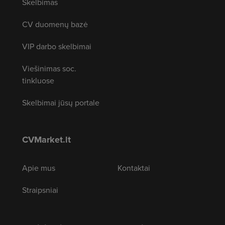
Skelbimas
CV duomenų bazė
VIP darbo skelbimai
Viešinimas soc.
tinkluose
Skelbimai jūsų portale
CVMarket.lt
Apie mus
Kontaktai
Straipsniai