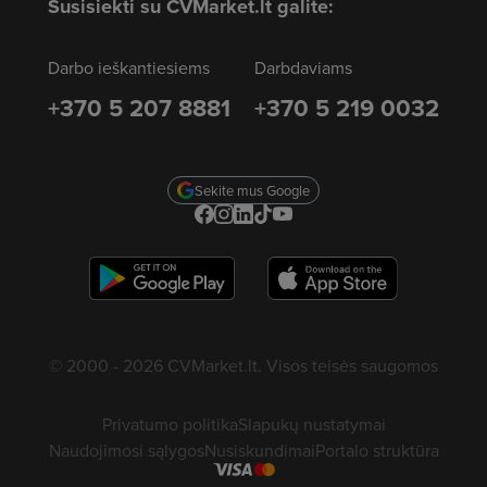
Susisiekti su CVMarket.lt galite:
Darbo ieškantiesiems
Darbdaviams
+370 5 207 8881
+370 5 219 0032
Sekite mus Google
© 2000 - 2026 CVMarket.lt. Visos teisės saugomos
Privatumo politika
Slapukų nustatymai
Naudojimosi sąlygos
Nusiskundimai
Portalo struktūra