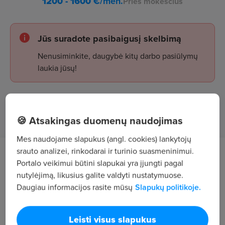
1200 - 1600
€/mėn.
Prieš mokesčius
Jūs suradote pasibaigusį skelbimą
Nenusiminkite, daugybė kitų darbo pasiūlymų
laukia jūsų!
Žiūrėti skelbimus
🍪 Atsakingas duomenų naudojimas
Mes naudojame slapukus (angl. cookies) lankytojų
srauto analizei, rinkodarai ir turinio suasmeninimui.
Darbo aprašymas
Portalo veikimui būtini slapukai yra įjungti pagal
nutylėjimą, likusius galite valdyti nustatymuose.
TAVO ATSAKOMYBĖS:
Daugiau informacijos rasite mūsų
Slapukų politikoje.
• Profesionaliai konsultuoti klientus odos
priežiūros klausimais;
Leisti visus slapukus