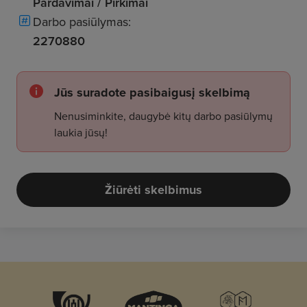
Pardavimai / Pirkimai
Darbo pasiūlymas:
2270880
Jūs suradote pasibaigusį skelbimą
Nenusiminkite, daugybė kitų darbo pasiūlymų
laukia jūsų!
Žiūrėti skelbimus