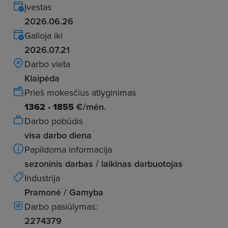
Įvestas
2026.06.26
Galioja iki
2026.07.21
Darbo vieta
Klaipėda
Prieš mokesčius atlyginimas
1362 - 1855
€/mėn.
Darbo pobūdis
visa darbo diena
Papildoma informacija
sezoninis darbas / laikinas darbuotojas
Industrija
Pramonė / Gamyba
Darbo pasiūlymas:
2274379