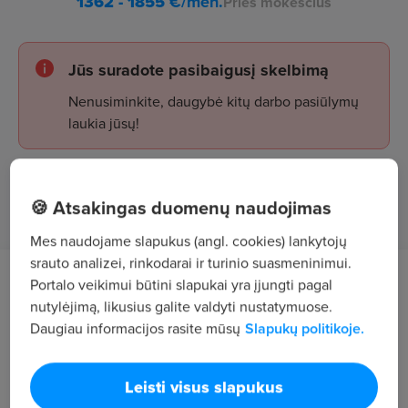
1362 - 1855
€/mėn.
Prieš mokesčius
Jūs suradote pasibaigusį skelbimą
Nenusiminkite, daugybė kitų darbo pasiūlymų
laukia jūsų!
Žiūrėti skelbimus
🍪 Atsakingas duomenų naudojimas
Mes naudojame slapukus (angl. cookies) lankytojų
srauto analizei, rinkodarai ir turinio suasmeninimui.
Portalo veikimui būtini slapukai yra įjungti pagal
Tavęs laukia
nutylėjimą, likusius galite valdyti nustatymuose.
Daugiau informacijos rasite mūsų
Slapukų politikoje.
darbas su modernia kompiuterizuota įranga;
įrangos valdymas;
Leisti visus slapukus
parametrų keitimas;