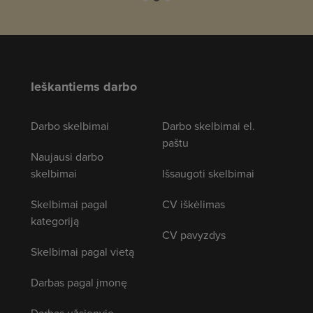
Ieškantiems darbo
Darbo skelbimai
Darbo skelbimai el.
paštu
Naujausi darbo
skelbimai
Išsaugoti skelbimai
Skelbimai pagal
CV iškėlimas
kategoriją
CV pavyzdys
Skelbimai pagal vietą
Darbas pagal įmonę