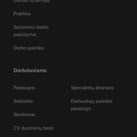
Darbas užsienyje
Praktika
Sezoninio darbo
pasiūlymai
Darbo paieška
Darbdaviams
Paslaugos
Specialistų atrankos
Statistika
Darbuotojų paieška
pasaulyje
Skelbimas
CV duomenų bazė