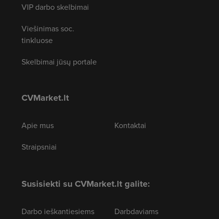
VIP darbo skelbimai
Viešinimas soc.
tinkluose
Skelbimai jūsų portale
CVMarket.lt
Apie mus
Kontaktai
Straipsniai
Susisiekti su CVMarket.lt galite:
Darbo ieškantiesiems
Darbdaviams