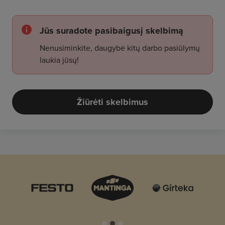
Jūs suradote pasibaigusį skelbimą
Nenusiminkite, daugybė kitų darbo pasiūlymų
laukia jūsų!
Žiūrėti skelbimus