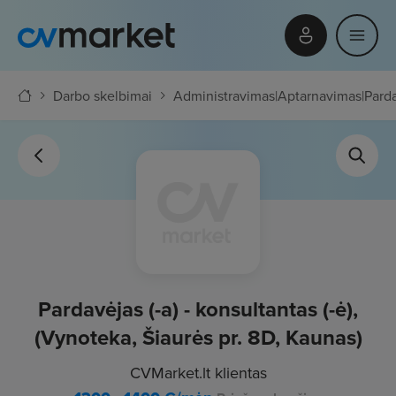
Darbo skelbimai
Administravimas
|
Aptarnavimas
|
Parda
Pardavėjas (-a) - konsultantas (-ė),
(Vynoteka, Šiaurės pr. 8D, Kaunas)
CVMarket.lt klientas