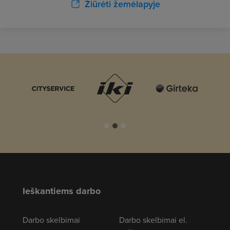
Žiūrėti žemėlapyje
Ieškantiems darbo
Darbo skelbimai
Darbo skelbimai el.