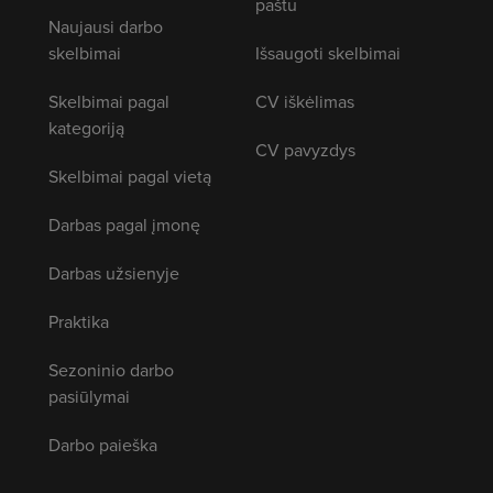
paštu
Naujausi darbo
skelbimai
Išsaugoti skelbimai
Skelbimai pagal
CV iškėlimas
kategoriją
CV pavyzdys
Skelbimai pagal vietą
Darbas pagal įmonę
Darbas užsienyje
Praktika
Sezoninio darbo
pasiūlymai
Darbo paieška