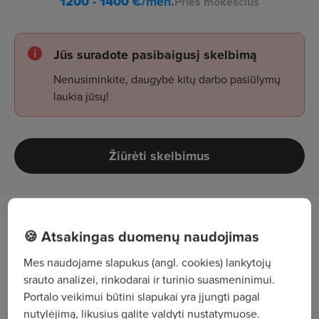
1200 - 1400
€/mėn.
Prieš mokesčius
Jūs suradote pasibaigusį skelbimą
Nenusiminkite, daugybė kitų darbo pasiūlymų
laukia jūsų!
Žiūrėti skelbimus
Darbo aprašymas
🍪 Atsakingas duomenų naudojimas
Bendravimą su klientais, konsultavimą,
Mes naudojame slapukus (angl. cookies) lankytojų
srauto analizei, rinkodarai ir turinio suasmeninimui.
aptarnavimą ir pardavimus;
Portalo veikimui būtini slapukai yra įjungti pagal
Tvarkos palaikymą lentynose, prekių išdėstymą
nutylėjimą, likusius galite valdyti nustatymuose.