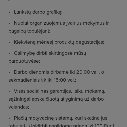
Lankstų darbo grafiką;
Nuolat organizuojamus įvairius mokymus ir
pagalbą tobulėjant;
Kiekvieną mėnesį produktų degustacijas;
Galimybę dirbti skirtingose mūsų
parduotuvėse;
Darbo dienomis dirbame iki 20:00 val., o
sekmadieniais tik iki 15:00 val.;
Visas socialines garantijas, laiku mokamą,
sąžiningai apskaičiuotą atlyginimą už darbo
valandas;
Plačią motyvacinę sistemą, kuri skatina jus
tobulėti, užsidirbti papildomą priedą iki 100 Eur į