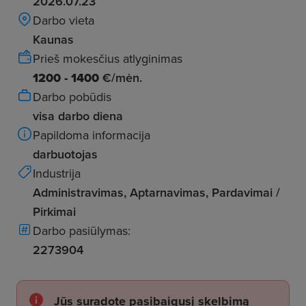
2026.07.23
Darbo vieta
Kaunas
Prieš mokesčius atlyginimas
1200 - 1400
€/mėn.
Darbo pobūdis
visa darbo diena
Papildoma informacija
darbuotojas
Industrija
Administravimas, Aptarnavimas, Pardavimai /
Pirkimai
Darbo pasiūlymas:
2273904
Jūs suradote pasibaigusį skelbimą