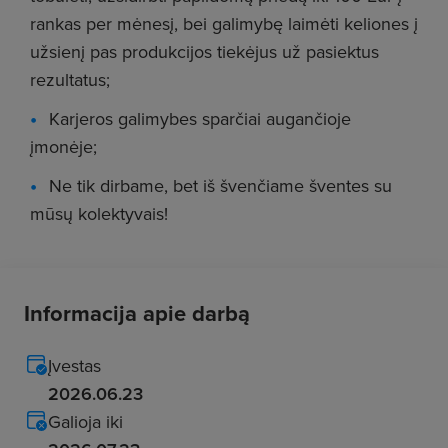
rankas per mėnesį, bei galimybę laimėti keliones į
užsienį pas produkcijos tiekėjus už pasiektus
rezultatus;
Karjeros galimybes sparčiai augančioje
įmonėje;
Ne tik dirbame, bet iš švenčiame šventes su
mūsų kolektyvais!
Informacija apie darbą
Įvestas
2026.06.23
Galioja iki