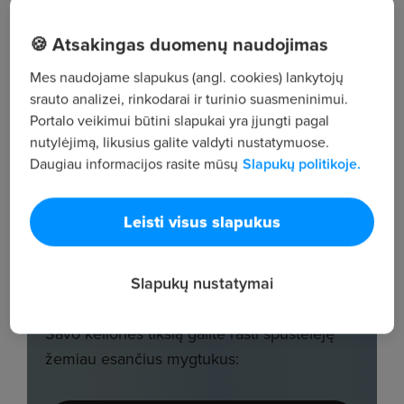
🍪 Atsakingas duomenų naudojimas
Mes naudojame slapukus (angl. cookies) lankytojų
srauto analizei, rinkodarai ir turinio suasmeninimui.
Portalo veikimui būtini slapukai yra įjungti pagal
nutylėjimą, likusius galite valdyti nustatymuose.
Daugiau informacijos rasite mūsų
Slapukų politikoje.
Leisti visus slapukus
Slapukų nustatymai