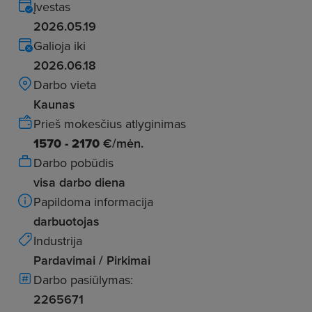
Įvestas
2026.05.19
Galioja iki
2026.06.18
Darbo vieta
Kaunas
Prieš mokesčius atlyginimas
1570 - 2170
€/mėn.
Darbo pobūdis
visa darbo diena
Papildoma informacija
darbuotojas
Industrija
Pardavimai / Pirkimai
Darbo pasiūlymas:
2265671