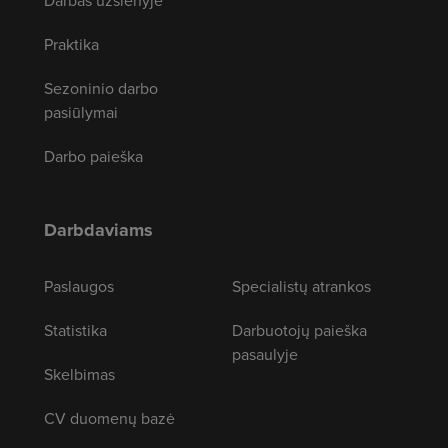
Darbas užsienyje
Praktika
Sezoninio darbo
pasiūlymai
Darbo paieška
Darbdaviams
Paslaugos
Specialistų atrankos
Statistika
Darbuotojų paieška
pasaulyje
Skelbimas
CV duomenų bazė