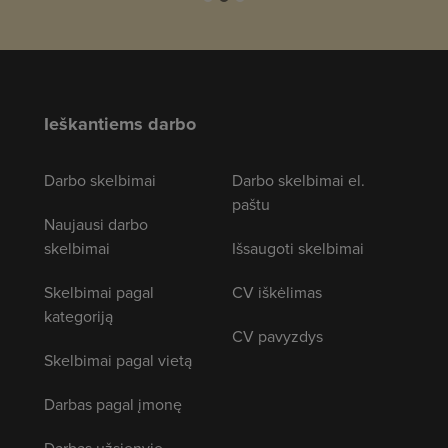
Ieškantiems darbo
Darbo skelbimai
Darbo skelbimai el.
paštu
Naujausi darbo
skelbimai
Išsaugoti skelbimai
Skelbimai pagal
CV iškėlimas
kategoriją
CV pavyzdys
Skelbimai pagal vietą
Darbas pagal įmonę