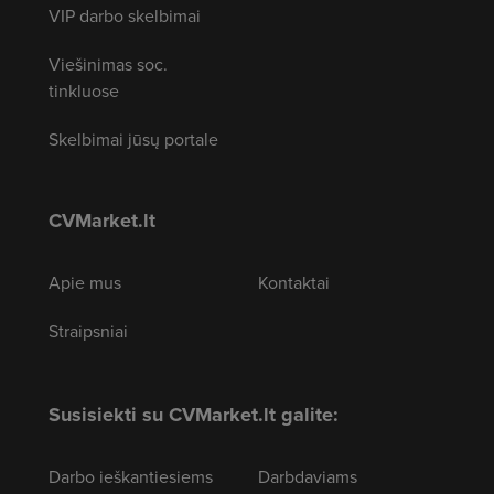
VIP darbo skelbimai
Viešinimas soc.
tinkluose
Skelbimai jūsų portale
CVMarket.lt
Apie mus
Kontaktai
Straipsniai
Susisiekti su CVMarket.lt galite:
Darbo ieškantiesiems
Darbdaviams