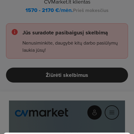
CVMarket.lt klientas
1570 - 2170
€/mėn.
Prieš mokesčius
Jūs suradote pasibaigusį skelbimą
Nenusiminkite, daugybė kitų darbo pasiūlymų
laukia jūsų!
Žiūrėti skelbimus