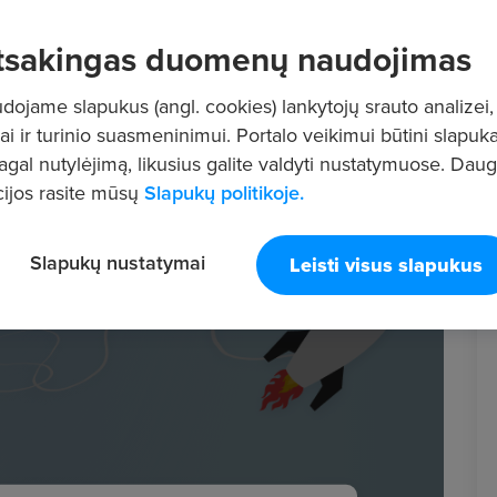
tsakingas duomenų naudojimas
ojame slapukus (angl. cookies) lankytojų srauto analizei,
ai ir turinio suasmeninimui. Portalo veikimui būtini slapuka
pagal nutylėjimą, likusius galite valdyti nustatymuose. Dau
ijos rasite mūsų
Slapukų politikoje.
Slapukų nustatymai
Leisti visus slapukus