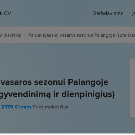
ti CV
Darbdaviams
Į
Vilkaviškis
Pardavėjas (-a) vasaros sezonui Palangoje (suteiki
) vasaros sezonui Palangoje
gyvendinimą ir dienpinigius)
- 2170
€/mėn.
Prieš mokesčius