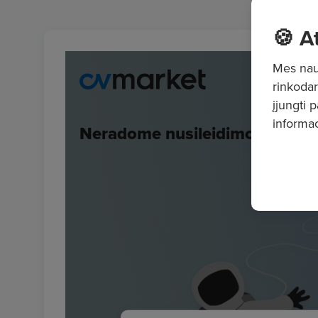
🍪 A
Mes naud
rinkodar
įjungti 
informac