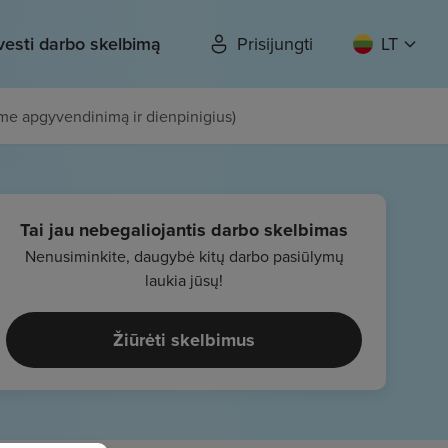
vesti darbo skelbimą
Prisijungti
LT
ame apgyvendinimą ir dienpinigius)
Tai jau nebegaliojantis darbo skelbimas
Nenusiminkite, daugybė kitų darbo pasiūlymų
laukia jūsų!
Žiūrėti skelbimus