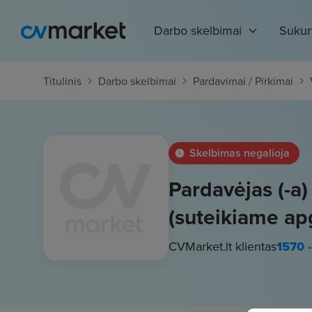
Darbo skelbimai
Sukur
Titulinis
Darbo skelbimai
Pardavimai / Pirkimai
Skelbimas negalioja
Pardavėjas (-a
(suteikiame ap
CVMarket.lt klientas
1570 