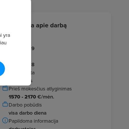
Informacija apie darbą
i yra
Įvestas
giau
2026.05.19
Galioja iki
2026.06.18
Darbo vieta
Vilkaviškis
Prieš mokesčius atlyginimas
1570 - 2170
€/mėn.
Darbo pobūdis
visa darbo diena
Papildoma informacija
darbuotojas