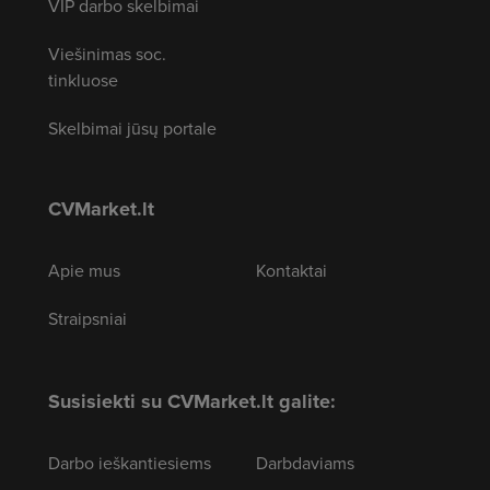
VIP darbo skelbimai
Viešinimas soc.
tinkluose
Skelbimai jūsų portale
CVMarket.lt
Apie mus
Kontaktai
Straipsniai
Susisiekti su CVMarket.lt galite:
Darbo ieškantiesiems
Darbdaviams