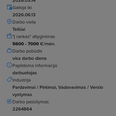
2026.05.14
Galioja iki
2026.06.13
Darbo vieta
Telšiai
"Į rankas" atlyginimas
5600 - 7000
€/mėn.
Darbo pobūdis
visa darbo diena
Papildoma informacija
darbuotojas
Industrija
Pardavimai / Pirkimai, Vadovavimas / Verslo
vystymas
Darbo pasiūlymas:
2264864