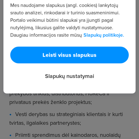
augimo;
Mes naudojame slapukus (angl. cookies) lankytojų
srauto analizei, rinkodarai ir turinio suasmeninimui.
Formuoti ir nuosekliai stiprinti visų Bendrovės
Portalo veikimui būtini slapukai yra įjungti pagal
prekinių ženklų pozicionavimą bei įvaizdį;
nutylėjimą, likusius galite valdyti nustatymuose.
Užtikrinti pardavimų ir rinkodaros planų
Daugiau informacijos rasite mūsų
Slapukų politikoje.
įgyvendinimą, nuolat analizuojant rezultatus ir
ieškant efektyvesnių sprendimų;
Leisti visus slapukus
Inicijuoti ir vadovauti strateginiams bei
taktiniams pardavimų ir rinkodaros projektams;
Slapukų nustatymai
Valdyti pardavimus per įvairius kanalus:
prekybos tinklus, distributorius, HoReCa ir
privataus prekės ženklo projektus;
Vesti derybas su strateginiais klientais ir kurti
tvirtas, ilgalaikes partnerystes;
Priimti sprendimus dėl kainodaros, nuolaidų