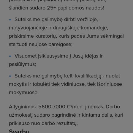
šiandien sudaro 25+ papildomos naudos!
Suteiksime galimybę dirbti veržlioje,
motyvuojančioje ir draugiškoje komandoje,
priskirsime kuratorių, kuris padės Jums sėkmingai
startuoti naujose pareigose;
Visuomet įsiklausysime į Jūsų idėjas ir
pasiūlymus;
Suteiksime galimybę kelti kvalifikaciją - nuolat
mokytis ir tobulėti tiek vidiniuose, tiek išoriniuose
mokymuose.
Atlyginimas: 5600-7000 €/mėn. į rankas. Darbo
užmokestį sudaro pagrindinė ir kintama dalis, kuri
priklauso nuo darbo rezultatų.
Svarbu