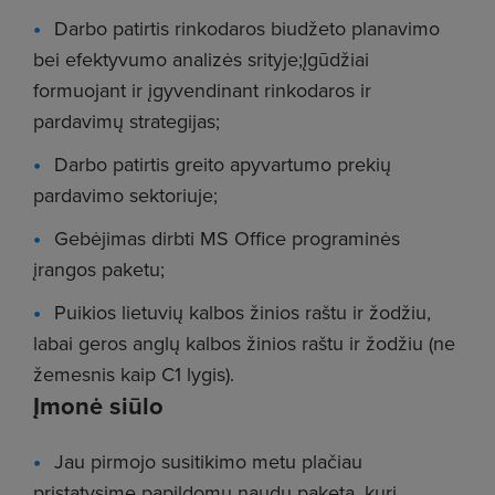
Darbo patirtis rinkodaros biudžeto planavimo
bei efektyvumo analizės srityje;Įgūdžiai
formuojant ir įgyvendinant rinkodaros ir
pardavimų strategijas;
Darbo patirtis greito apyvartumo prekių
pardavimo sektoriuje;
Gebėjimas dirbti MS Office programinės
įrangos paketu;
Puikios lietuvių kalbos žinios raštu ir žodžiu,
labai geros anglų kalbos žinios raštu ir žodžiu (ne
žemesnis kaip C1 lygis).
Įmonė siūlo
Jau pirmojo susitikimo metu plačiau
pristatysime papildomų naudų paketą, kurį