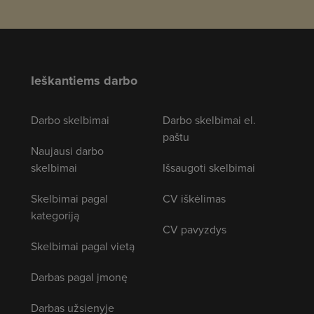
Ieškantiems darbo
Darbo skelbimai
Darbo skelbimai el.
paštu
Naujausi darbo
skelbimai
Išsaugoti skelbimai
Skelbimai pagal
CV iškėlimas
kategoriją
CV pavyzdys
Skelbimai pagal vietą
Darbas pagal įmonę
Darbas užsienyje