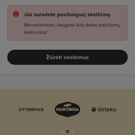
Jūs suradote pasibaigusį skelbimą
Nenusiminkite, daugybė kitų darbo pasiūlymų
laukia jūsų!
Žiūrėti skelbimus