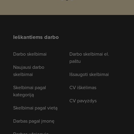
Ieškantiems darbo
Darbo skelbimai
Darbo skelbimai el.
paštu
Naujausi darbo
skelbimai
Išsaugoti skelbimai
Skelbimai pagal
CV iškėlimas
kategoriją
CV pavyzdys
Skelbimai pagal vietą
Darbas pagal įmonę