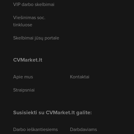
VIP darbo skelbimai
Viešinimas soc.
tinkluose
Skelbimai jūsų portale
CVMarket.lt
Apie mus
Kontaktai
Straipsniai
Susisiekti su CVMarket.lt galite:
Darbo ieškantiesiems
Darbdaviams