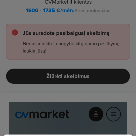
CVMarket.lt klientas
1600 - 1735
€/mėn.
Prieš mokesčius
Jūs suradote pasibaigusį skelbimą
Nenusiminkite, daugybė kitų darbo pasiūlymų
laukia jūsų!
Žiūrėti skelbimus