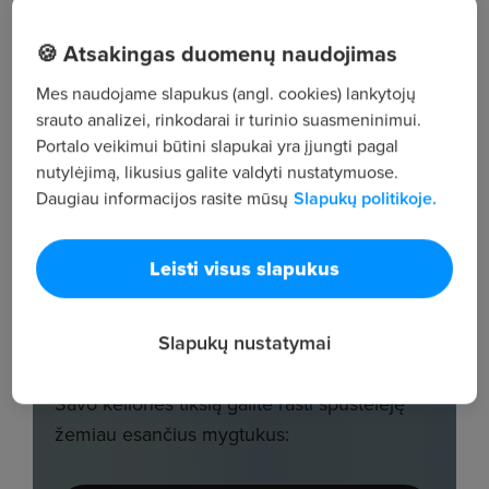
🍪 Atsakingas duomenų naudojimas
Mes naudojame slapukus (angl. cookies) lankytojų
srauto analizei, rinkodarai ir turinio suasmeninimui.
Portalo veikimui būtini slapukai yra įjungti pagal
nutylėjimą, likusius galite valdyti nustatymuose.
Daugiau informacijos rasite mūsų
Slapukų politikoje.
Leisti visus slapukus
Slapukų nustatymai