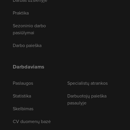
Darbas užsienyje
Praktika
Sezoninio darbo
pasiūlymai
Darbo paieška
Darbdaviams
Paslaugos
Specialistų atrankos
Statistika
Darbuotojų paieška
pasaulyje
Skelbimas
CV duomenų bazė