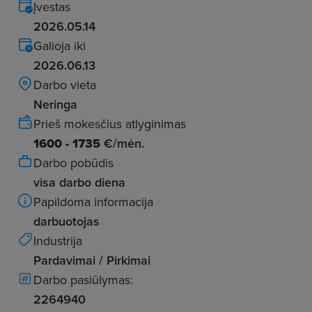
Įvestas
2026.05.14
Galioja iki
2026.06.13
Darbo vieta
Neringa
Prieš mokesčius atlyginimas
1600 - 1735
€/mėn.
Darbo pobūdis
visa darbo diena
Papildoma informacija
darbuotojas
Industrija
Pardavimai / Pirkimai
Darbo pasiūlymas:
2264940