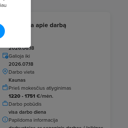
giau
Informacija apie darbą
Įvestas
2026.06.18
Galioja iki
2026.07.18
Darbo vieta
Kaunas
Prieš mokesčius atlyginimas
1220 - 1751
€/mėn.
Darbo pobūdis
visa darbo diena
Papildoma informacija
darbuotojas ar sezoninis darbas / laikinas