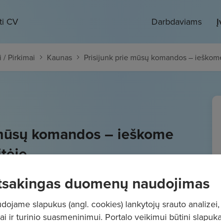
ti CV
Darbdaviams
Į
 / Pirkimai
Kaunas
Prisijunk prie mūsų komandos – ieškome
 mūsų komandos – ieškome
itėje
 1751
€/mėn.
Prieš mokesčius
tsakingas duomenų naudojimas
ojame slapukus (angl. cookies) lankytojų srauto analizei,
ai ir turinio suasmeninimui. Portalo veikimui būtini slapuka