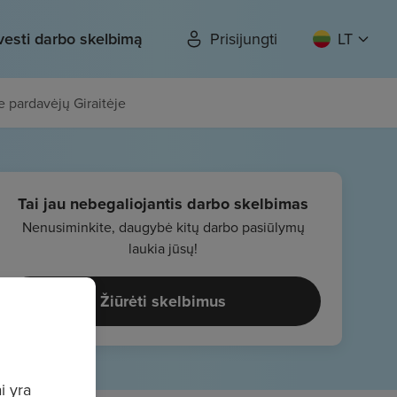
vesti darbo skelbimą
Prisijungti
LT
 pardavėjų Giraitėje
Tai jau nebegaliojantis darbo skelbimas
Nenusiminkite, daugybė kitų darbo pasiūlymų
laukia jūsų!
Žiūrėti skelbimus
i yra