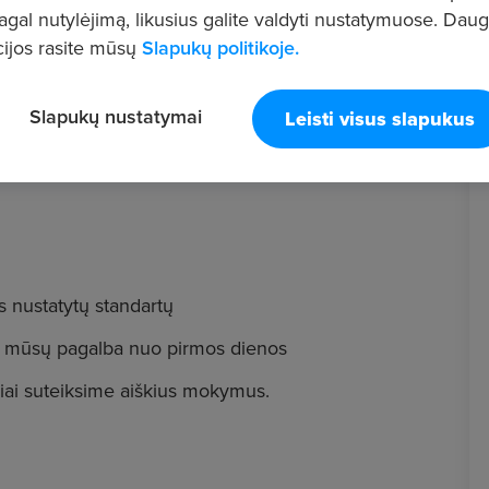
pagal nutylėjimą, likusius galite valdyti nustatymuose. Dau
ijos rasite mūsų
Slapukų politikoje.
Slapukų nustatymai
Leisti visus slapukus
kyba ir ieškai darbo, kuriame kiekviena diena būtų
 nustatytų standartų
u mūsų pagalba nuo pirmos dienos
riai suteiksime aiškius mokymus.