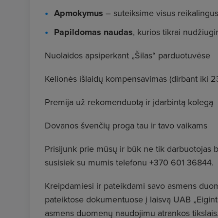
Apmokymus
– suteiksime visus reikalin
Papildomas naudas
, kurios tikrai nudžiugi
Nuolaidos apsiperkant „Šilas“ parduotuvėse
Kelionės išlaidų kompensavimas (dirbant iki 23
Premija už rekomenduotą ir įdarbintą kolegą
Dovanos švenčių proga tau ir tavo vaikams
Prisijunk prie mūsų ir būk ne tik darbuotojas 
susisiek su mumis telefonu +370 601 36844.
Kreipdamiesi ir pateikdami savo asmens duom
pateiktose dokumentuose į laisvą UAB „Eiginta
asmens duomenų naudojimu atrankos tikslais. T