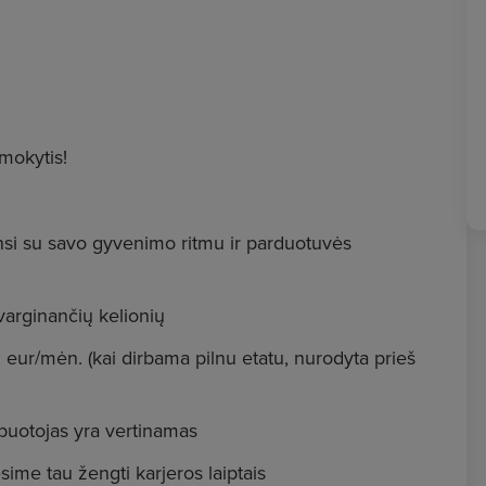
 mokytis!
insi su savo gyvenimo ritmu ir parduotuvės
varginančių kelionių
1 eur/mėn. (kai dirbama pilnu etatu, nurodyta prieš
rbuotojas yra vertinamas
ėsime tau žengti karjeros laiptais