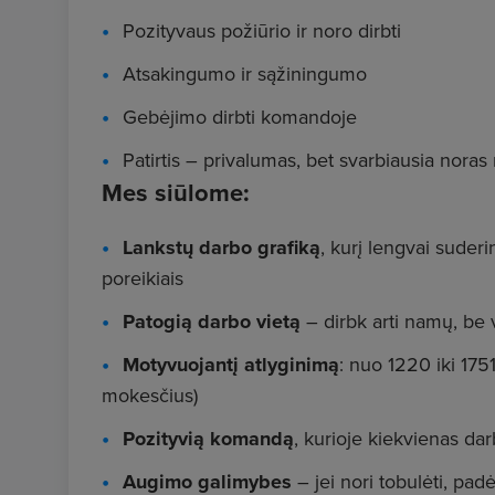
Pozityvaus požiūrio ir noro dirbti
Atsakingumo ir sąžiningumo
Gebėjimo dirbti komandoje
Patirtis – privalumas, bet svarbiausia noras
Mes siūlome:
Lankstų darbo grafiką
, kurį lengvai suder
poreikiais
Patogią darbo vietą
– dirbk arti namų, be 
Motyvuojantį atlyginimą
: nuo 1220 iki 175
mokesčius)
Pozityvią komandą
, kurioje kiekvienas da
Augimo galimybes
– jei nori tobulėti, pad