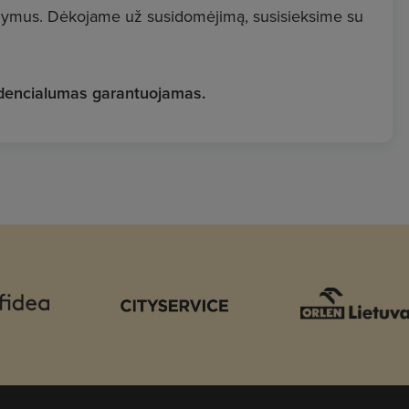
ūlymus. Dėkojame už susidomėjimą, susisieksime su
fidencialumas garantuojamas.