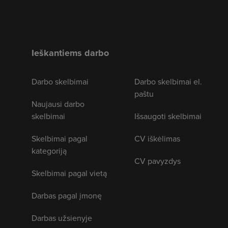
Ieškantiems darbo
Darbo skelbimai
Darbo skelbimai el.
paštu
Naujausi darbo
skelbimai
Išsaugoti skelbimai
Skelbimai pagal
CV iškėlimas
kategoriją
CV pavyzdys
Skelbimai pagal vietą
Darbas pagal įmonę
Darbas užsienyje