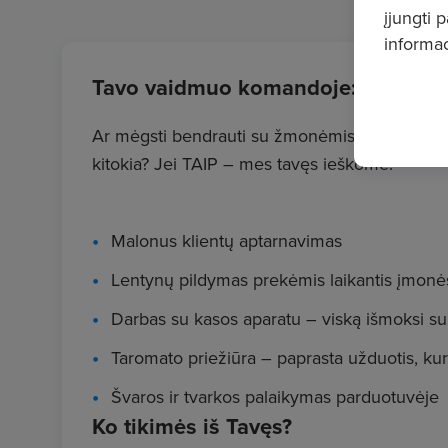
įjungti 
informac
Tavo vaidmuo komandoje:
Ar mėgsti bendrauti su žmonėmis, domiesi pre
kitokia? Jei TAIP – mes tavęs ieškome!
Malonus klientų aptarnavimas
Lentynų pildymas prekėmis laikantis įmonės
Darbas su kasos aparatu – viską išmoksi s
Taromato priežiūra – paprasta užduotis, ku
Švaros ir tvarkos palaikymas parduotuvėje
Ko tikimės iš Tavęs?