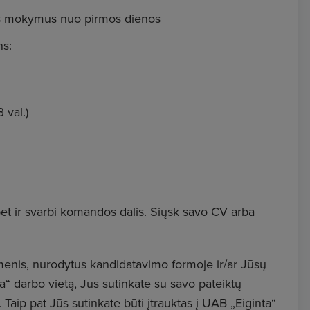
gus mokymus nuo pirmos dienos
ns:
 val.)
bet ir svarbi komandos dalis. Siųsk savo CV arba
enis, nurodytus kandidatavimo formoje ir/ar Jūsų
“ darbo vietą, Jūs sutinkate su savo pateiktų
aip pat Jūs sutinkate būti įtrauktas į UAB „Eiginta“