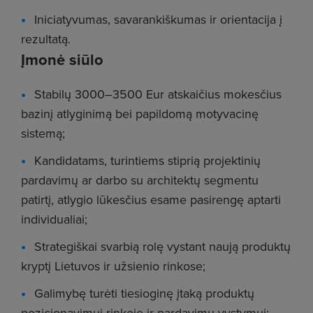
Iniciatyvumas, savarankiškumas ir orientacija į
rezultatą.
Įmonė siūlo
Stabilų 3000–3500 Eur atskaičius mokesčius
bazinį atlyginimą bei papildomą motyvacinę
sistemą;
Kandidatams, turintiems stiprią projektinių
pardavimų ar darbo su architektų segmentu
patirtį, atlygio lūkesčius esame pasirengę aptarti
individualiai;
Strategiškai svarbią rolę vystant naują produktų
kryptį Lietuvos ir užsienio rinkose;
Galimybę turėti tiesioginę įtaką produktų
pozicionavimui rinkoje ir pardavimų vystymui;