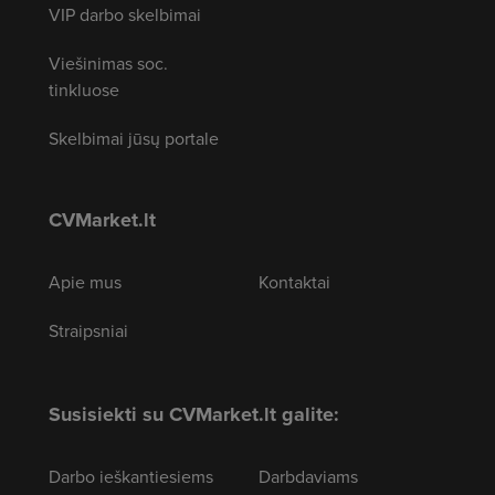
VIP darbo skelbimai
Viešinimas soc.
tinkluose
Skelbimai jūsų portale
CVMarket.lt
Apie mus
Kontaktai
Straipsniai
Susisiekti su CVMarket.lt galite:
Darbo ieškantiesiems
Darbdaviams