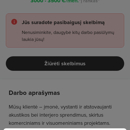
3000 - 3500
€/mėn.
"į rankas"
Jūs suradote pasibaigusį skelbimą
Nenusiminkite, daugybė kitų darbo pasiūlymų
laukia jūsų!
Žiūrėti skelbimus
Darbo aprašymas
Mūsų klientė – įmonė, vystanti ir atstovaujanti
akustikos bei interjero sprendimus, skirtus
komerciniams ir visuomeniniams projektams.