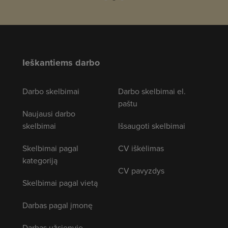
Ieškantiems darbo
Darbo skelbimai
Darbo skelbimai el.
paštu
Naujausi darbo
skelbimai
Išsaugoti skelbimai
Skelbimai pagal
CV iškėlimas
kategoriją
CV pavyzdys
Skelbimai pagal vietą
Darbas pagal įmonę
Darbas užsienyje